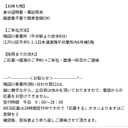
【お持ち物】
身分証明書・筆記用具
履歴書不要で簡単登録OK!
【ご来社方法】
隅田川事業所（平井駅より徒歩8分）
江戸川区平井5-1-1日本通運隅平井業所内6号棟5階
【採用までの流れ】
ご応募→面接のご予約→ご来社・面接→採否のご連絡
---*-----------＜お知らせ＞--------------*--
隅田川事業所(問い合わせ窓口)は、
誠に勝手ながら、土日祝は休みを頂いておりますので、電話からの
応募をお受けできません。
受付時間 平日 9：00～18：00
WEB応募は24時間受付中ですので「応募する」ボタンよりまずはご
登録を彡
確認後、担当者より折り返しご連絡させて頂きます。