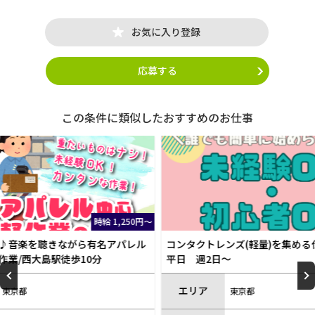
お気に入り登録
応募する
この条件に類似したおすすめのお仕事
1,250円～
時給 1,250円～
アパレル
コンタクトレンズ(軽量)を集める仕事！！土＋
大量募
平日 週2日～
うち週2
ング作
定あり)
エリア
エリ
東京都