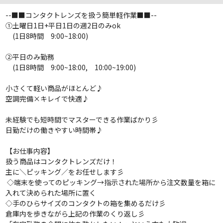
--■■
コンタクトレンズを扱う簡単軽作業
■■--
①土曜日1日+平日1日の週2日のみok
(
1日8時間 9:00~18:00)
②平日のみ勤務
(
1日8時間 9:00~18:00, 10:00~19:00
)
小さくて軽い商品がほとんど
♪
空調完備
×
キレイで快適
♪
未経験でも短時間でマスターできる作業ばかり彡
日勤だけの働きやすい時間帯
♪
【お仕事内容】
扱う商品はコンタクトレンズだけ！
主に＼ピッキング／をお任せします彡
◇端末を使ってのピッキング→指示された場所から注文数量を箱に
入れて決められた場所に置く
◇
手のひらサイズのコンタクトの箱を集めるだけ彡
倉庫内を歩きながら上記の作業のくり返し彡