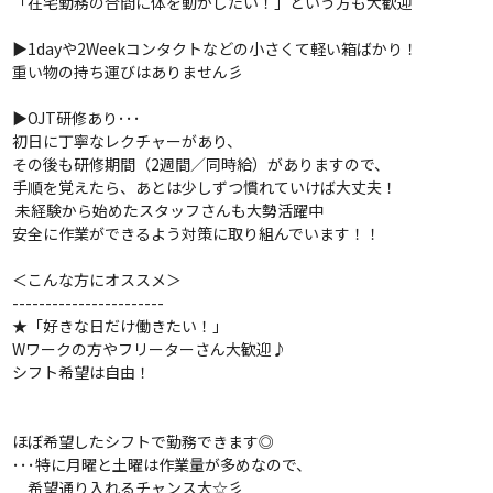
「在宅勤務の合間に体を動かしたい！」という方も大歓迎
▶
1day
や
2Week
コンタクトなどの小さくて軽い箱ばかり！
重い物の持ち運びはありません彡
▶
OJT
研修あり･･･
初日に丁寧なレクチャーがあり、
その後も研修期間（
2
週間／同時給）がありますので、
手順を覚えたら、あとは少しずつ慣れていけば大丈夫！
未経験から始めたスタッフさんも大勢活躍中
安全に作業ができるよう対策に取り組んでいます！！
＜こんな方にオススメ＞
-----------------------
★
「好きな日だけ働きたい！」
W
ワークの方やフリーターさん大歓迎
♪
シフト希望は自由！
ほぼ希望したシフトで勤務できます
◎
･･･特に月曜と土曜は作業量が多めなので、
希望通り入れるチャンス大
☆
彡