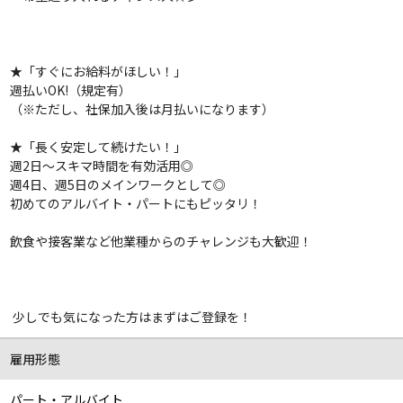
★
「すぐにお給料がほしい！」
週払い
OK!
（規定有）
（
※
ただし、社保加入後は月払いになります）
★
「長く安定して続けたい！」
週2
日～スキマ時間を有効活用
◎
週
4
日、週
5
日のメインワークとして
◎
初めてのアルバイト・パートにもピッタリ！
飲食や接客業など他業種からのチャレンジも大歓迎！
少しでも気になった方はまずはご登録を！
雇用形態
パート・アルバイト