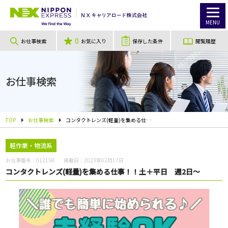
MENU
0
お仕事検索
お気に入り
保存した条件
閲覧履歴
お仕事検索
TOP
お仕事検索
コンタクトレンズ(軽量)を集める仕事！！土＋平日 週2日～
軽作業・物流系
お仕事番号：
012158
掲載日：
2023年02月17日
コンタクトレンズ(軽量)を集める仕事！！土＋平日 週2日～