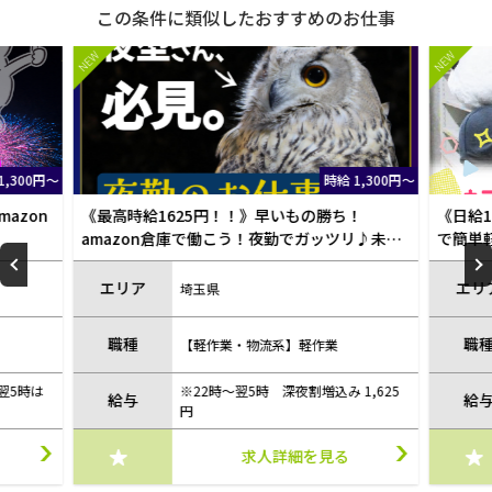
この条件に類似したおすすめのお仕事
NEW
NEW
1,300円～
時給 1,300円～
azon
《最高時給1625円！！》早いもの勝ち！
《日給1
amazon倉庫で働こう！夜勤でガッツリ♪未経
で簡単
験OK◎
エリア
エリ
埼玉県
職種
職
【軽作業・物流系】軽作業
～翌5時は
※22時～翌5時 深夜割増込み 1,625
給与
給
円
求人詳細を見る