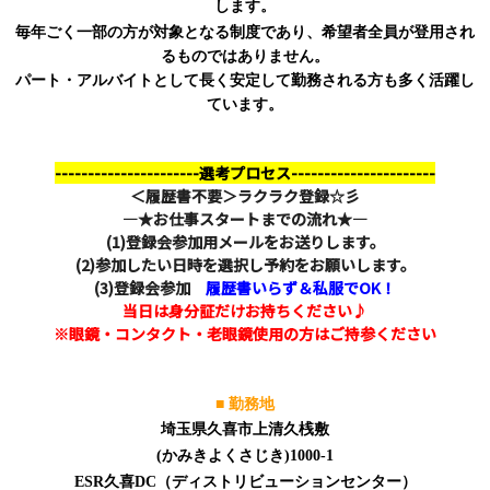
します。
毎年ごく一部の方が対象となる制度であり、希望者全員が登用され
るものではありません。
パート・アルバイトとして長く安定して勤務される方も多く活躍し
ています。
----------------------
選考プロセス----------------------
＜履歴書不要＞ラクラク登録☆彡
―★お仕事スタートまでの流れ★―
(1)登録会参加用メールをお送りします。
(2)参加したい日時を選択し予約をお願いします。
(3)登録会参加
履歴書いらず＆私服でOK！
当日は身分証だけお持ちください♪
※眼鏡・コンタクト・老眼鏡使用の方はご持参ください
■ 勤務地
埼玉県久喜市上清久桟敷
(かみきよくさじき)1000-1
ESR久喜DC（ディストリビューションセンター）