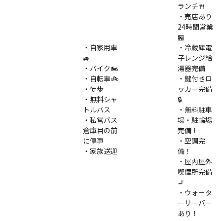
ランチ🍴
・売店あり
24時間営業
🏪
・自家用車
・冷蔵庫電
🚙
子レンジ給
・バイク🏍
湯器完備
・自転車🚲
・鍵付きロ
・徒歩
ッカー完備
・無料シャ
🔒
トルバス
・無料駐車
・私営バス
場・駐輪場
倉庫目の前
完備！
に停車
・空調完
・家族送迎
備！
・屋内屋外
喫煙所完備
🚬
・ウォータ
ーサーバー
あり！