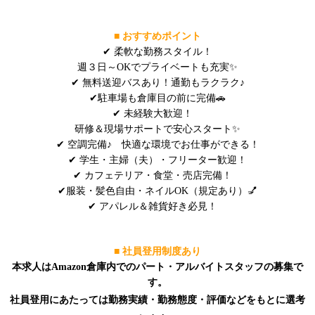
■
おすすめポイント
✔ 柔軟な勤務スタイル！
週３日～OKでプライベートも充実✨
✔ 無料送迎バスあり！通勤もラクラク♪
✔駐車場も倉庫目の前に完備🚗
✔ 未経験大歓迎！
研修＆現場サポートで安心スタート✨
✔ 空調完備♪ 快適な環境でお仕事ができる！
✔ 学生・主婦（夫）・フリーター歓迎！
✔ カフェテリア・食堂・売店完備！
✔服装・髪色自由・ネイルOK（規定あり）💅
✔ アパレル＆雑貨好き必見！
■ 社員登用制度あり
本求人はAmazon倉庫内でのパート・アルバイトスタッフの募集で
す。
社員登用にあたっては
勤務実績・勤務態度・評価などをもとに選考