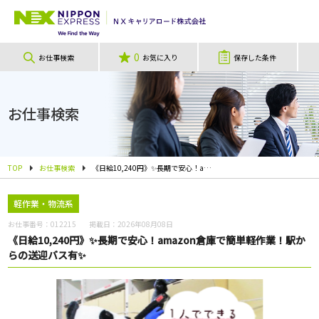
0
お仕事検索
お気に入り
保存した条件
お仕事検索
TOP
お仕事検索
《日給10,240円》✨長期で安心！amazon倉庫で簡単軽作業！駅からの送迎バス有✨
軽作業・物流系
お仕事番号：
012215
掲載日：
2026年08月08日
《日給10,240円》✨長期で安心！amazon倉庫で簡単軽作業！駅か
らの送迎バス有✨