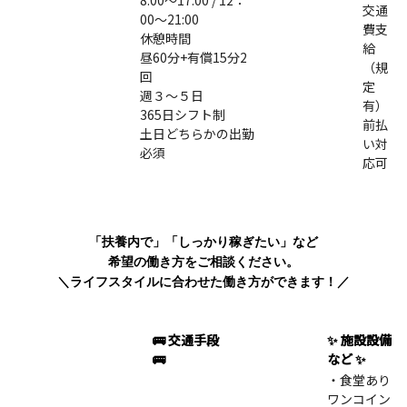
8:00～17:00 / 12：
交通
00～21:00
費支
休憩時間
給
昼60分+有償15分2
（規
回
定
週３～５日
有）
365日シフト制
前払
土日どちらかの出勤
い対
必須
応可
「扶養内で」「しっかり稼ぎたい」など
希望の働き方をご相談ください。
＼ライフスタイルに合わせた働き方ができます！／
🚌 交通手段
✨ 施設設備
🚌
など ✨
・食堂あり
ワンコイン