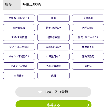
給与
時給1,300円
未経験・初心者OK
急募
大量募集
交通費支給
扶養内勤務OK
大学生歓迎
主婦･主夫歓迎
経験者歓迎
副業・WワークOK
シフト自由選択制
友達と応募OK
履歴書不要
バイク・車通勤OK
社員登用あり
短時間勤務
フルタイム歓迎
外国人活躍中
前払い
土日休み
長期
お気に入り登録
応募する