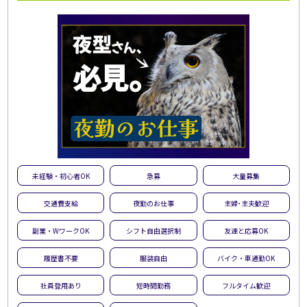
未経験・初心者OK
急募
大量募集
交通費支給
夜勤のお仕事
主婦･主夫歓迎
副業・WワークOK
シフト自由選択制
友達と応募OK
履歴書不要
服装自由
バイク・車通勤OK
社員登用あり
短時間勤務
フルタイム歓迎