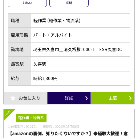
前払い
長期
職種
軽作業 (軽作業・物流系)
雇用形態
パート・アルバイト
勤務地
埼玉県久喜市上清久桟敷1000-1 ESR久喜DC
最寄駅
久喜駅
給与
時給1,300円
お気に入り
詳細
応募
NEW
軽作業・物流系
お仕事番号：
012721
掲載日：
2026年08月08日
【amazonの裏側、知りたくないですか？】未経験大歓迎！倉