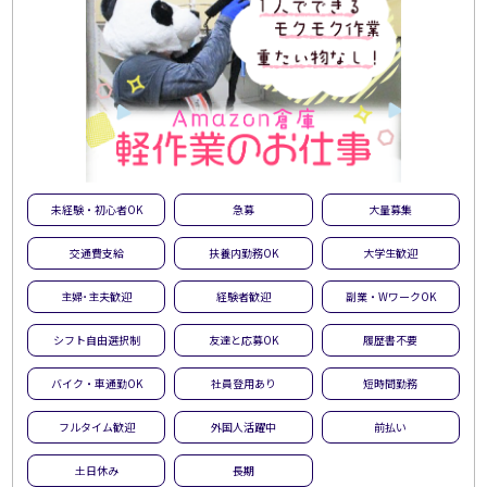
未経験・初心者OK
急募
大量募集
交通費支給
扶養内勤務OK
大学生歓迎
主婦･主夫歓迎
経験者歓迎
副業・WワークOK
シフト自由選択制
友達と応募OK
履歴書不要
バイク・車通勤OK
社員登用あり
短時間勤務
フルタイム歓迎
外国人活躍中
前払い
土日休み
長期