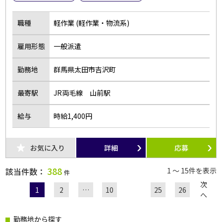
職種
軽作業 (軽作業・物流系)
雇用形態
一般派遣
勤務地
群馬県太田市吉沢町
最寄駅
JR両毛線 山前駅
給与
時給1,400円
お気に入り
詳細
応募
388
該当件数：
1 ～ 15件を表示
件
次
1
2
…
10
25
26
へ
勤務地から探す