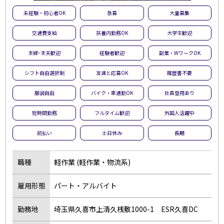
未経験・初心者OK
急募
大量募集
交通費支給
扶養内勤務OK
大学生歓迎
主婦･主夫歓迎
経験者歓迎
副業・WワークOK
シフト自由選択制
友達と応募OK
履歴書不要
服装自由
バイク・車通勤OK
社員登用あり
短時間勤務
フルタイム歓迎
外国人活躍中
前払い
土日休み
長期
職種
軽作業 (軽作業・物流系)
雇用形態
パート・アルバイト
勤務地
埼玉県久喜市上清久桟敷1000-1 ESR久喜DC