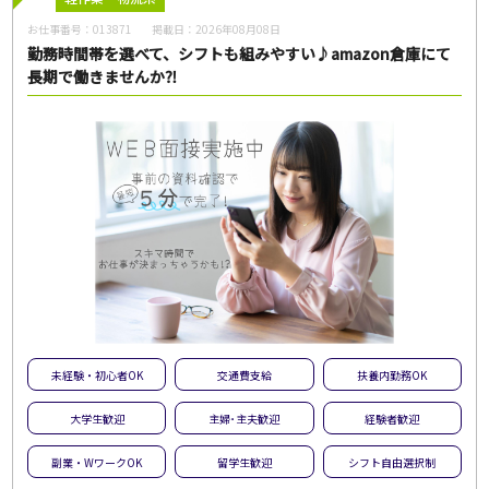
お仕事番号：
013871
掲載日：
2026年08月08日
勤務時間帯を選べて、シフトも組みやすい♪amazon倉庫にて
長期で働きませんか⁈
未経験・初心者OK
交通費支給
扶養内勤務OK
大学生歓迎
主婦･主夫歓迎
経験者歓迎
副業・WワークOK
留学生歓迎
シフト自由選択制