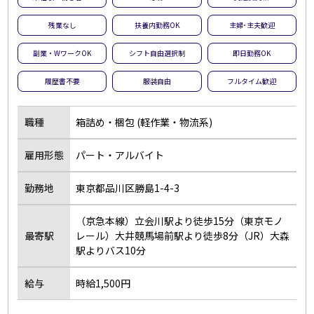
夜勤のお仕事
残業なし
残業なし
扶養内勤務OK
主婦･主夫歓迎
扶養内勤務OK
大学生歓迎
副業・WワークOK
シフト自由選択制
即日勤務OK
主婦･主夫歓迎
経験者歓迎
履歴書不要
服装自由
フルタイム歓迎
副業・WワークOK
シフト自由選択制
即日勤務OK
友達と応募OK
職種
箱詰め・梱包 (軽作業・物流系)
履歴書不要
駅チカ･駅ナカ
雇用形態
パート・アルバイト
服装自由
バイク・車通勤OK
オープニング
社員登用あり
勤務地
東京都品川区勝島1-4-3
短時間勤務
フルタイム歓迎
（京急本線）立会川駅より徒歩15分（東京モノ
前払い
土日休み
最寄駅
レール）大井競馬場前駅より徒歩8分（JR）大森
長期
短期
駅よりバス10分
単発・1日OK
外国人活躍中
給与
時給1,500円
留学生歓迎
寮・社宅あり