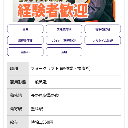
急募
交通費支給
経験者歓迎
履歴書不要
バイク・車通勤OK
フルタイム歓迎
前払い
長期
職種
フォークリフト (軽作業・物流系)
雇用形態
一般派遣
勤務地
長野県安曇野市
最寄駅
豊科駅
給与
時給1,550円