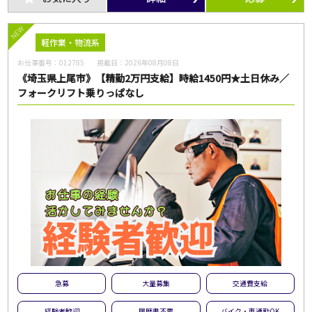
NEW
軽作業・物流系
お仕事番号：
012785
掲載日：
2026年08月08日
《埼玉県上尾市》【精勤2万円支給】時給1450円★土日休み／
フォークリフト乗りっぱなし
急募
大量募集
交通費支給
経験者歓迎
履歴書不要
バイク・車通勤OK