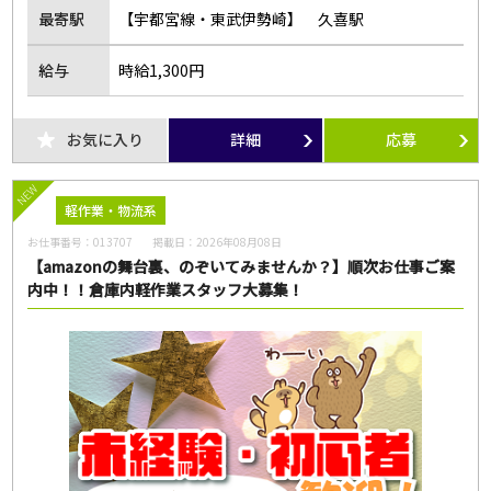
最寄駅
【宇都宮線・東武伊勢崎】 久喜駅
給与
時給1,300円
お気に入り
詳細
応募
NEW
軽作業・物流系
お仕事番号：
013707
掲載日：
2026年08月08日
【amazonの舞台裏、のぞいてみませんか？】順次お仕事ご案
内中！！倉庫内軽作業スタッフ大募集！