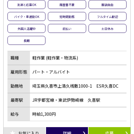
友達と応募OK
履歴書不要
服装自由
バイク・車通勤OK
短時間勤務
フルタイム歓迎
外国人活躍中
前払い
土日休み
長期
職種
軽作業 (軽作業・物流系)
雇用形態
パート・アルバイト
勤務地
埼玉県久喜市上清久桟敷1000-1 ESR久喜DC
最寄駅
JR宇都宮線・東武伊勢崎線 久喜駅
給与
時給1,300円
お気に入り
詳細
応募