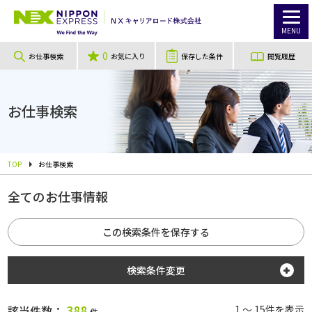
MENU
0
お仕事検索
お気に入り
保存した条件
閲覧履歴
お仕事検索
TOP
お仕事検索
全てのお仕事情報
この検索条件を保存する
検索条件変更
勤務地
388
該当件数：
1 ～ 15件を表示
件