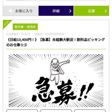
お気に入り
詳細
応募
NEW
軽作業・物流系
お仕事番号：
013832
掲載日：
2026年08月08日
《日給10,400円！》【急募】未経験大歓迎！飲料品ピッキング
のお仕事☆彡