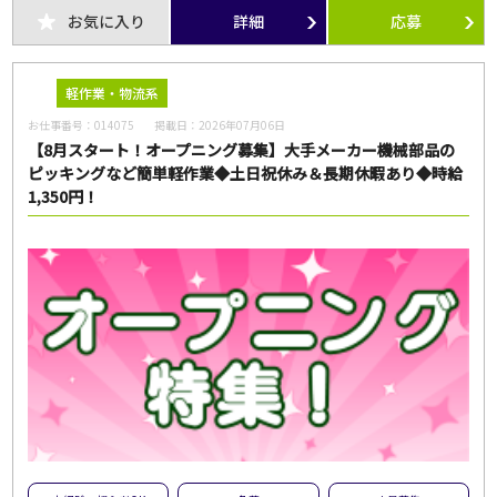
フリーワード
お気に入り
詳細
応募
軽作業・物流系
お仕事番号：
014075
掲載日：
2026年07月06日
【8月スタート！オープニング募集】大手メーカー機械部品の
この条件のお仕事数
388
ピッキングなど簡単軽作業◆土日祝休み＆長期休暇あり◆時給
件
1,350円！
この条件で検索
全ての条件をクリア