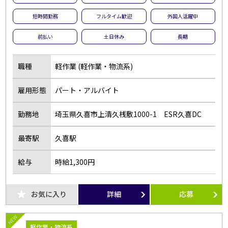
短時間勤務
フルタイム歓迎
外国人活躍中
前払い
土日休み
長期
職種
軽作業 (軽作業・物流系)
雇用形態
パート・アルバイト
勤務地
埼玉県久喜市上清久桟敷1000-1 ESR久喜DC
最寄駅
久喜駅
給与
時給1,300円
お気に入り
詳細
応募
NEW
軽作業・物流系