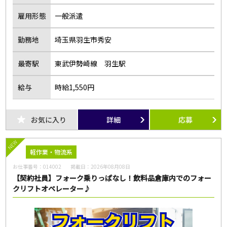
雇用形態
一般派遣
勤務地
埼玉県羽生市秀安
最寄駅
東武伊勢崎線 羽生駅
給与
時給1,550円
お気に入り
詳細
応募
NEW
軽作業・物流系
お仕事番号：
014002
掲載日：
2026年08月08日
【契約社員】フォーク乗りっぱなし！飲料品倉庫内でのフォー
クリフトオペレーター♪