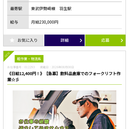
最寄駅
東武伊勢崎線 羽生駅
給与
月給230,000円
お気に入り
詳細
応募
NEW
軽作業・物流系
お仕事番号：
012293
掲載日：
2026年08月08日
《日給12,400円！》【急募】飲料品倉庫でのフォークリフト作
業☆彡