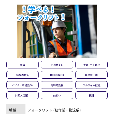
急募
交通費支給
主婦･主夫歓迎
経験者歓迎
即日勤務OK
履歴書不要
バイク・車通勤OK
短時間勤務
フルタイム歓迎
外国人活躍中
前払い
長期
職種
フォークリフト (軽作業・物流系)