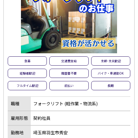
急募
交通費支給
主婦･主夫歓迎
経験者歓迎
履歴書不要
バイク・車通勤OK
フルタイム歓迎
前払い
長期
職種
フォークリフト (軽作業・物流系)
雇用形態
契約社員
勤務地
埼玉県羽生市秀安