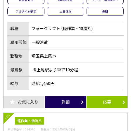
フルタイム歓迎
土日休み
長期
職種
フォークリフト (軽作業・物流系)
雇用形態
一般派遣
勤務地
埼玉県上尾市
最寄駅
JR上尾駅より車で10分程
給与
時給1,450円
お気に入り
詳細
応募
NEW
軽作業・物流系
お仕事番号：
014040
掲載日：
2026年08月08日