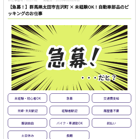
【急募！】群馬県太田市吉沢町 × 未経験OK！自動車部品のピ
ッキングのお仕事
未経験・初心者OK
急募
交通費支給
主婦･主夫歓迎
経験者歓迎
履歴書不要
服装自由
バイク・車通勤OK
前払い
土日休み
長期