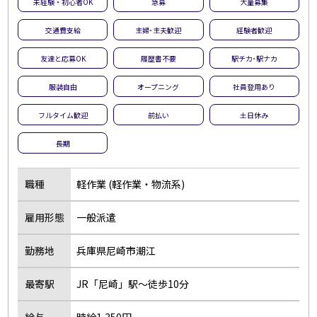
未経験・初心者OK
急募
大量募集
交通費支給
主婦･主夫歓迎
経験者歓迎
友達と応募OK
履歴書不要
駅チカ･駅ナカ
服装自由
オープニング
社員登用あり
フルタイム歓迎
前払い
土日休み
長期
職種
軽作業 (軽作業・物流系)
雇用形態
一般派遣
勤務地
兵庫県尼崎市潮江
最寄駅
JR「尼崎」駅～徒歩10分