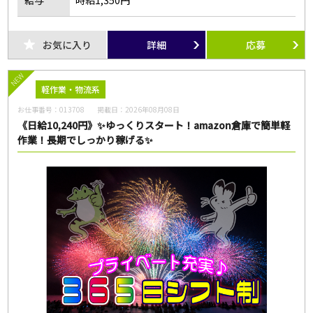
給与
時給1,350円
お気に入り
詳細
応募
NEW
軽作業・物流系
お仕事番号：
013708
掲載日：
2026年08月08日
《日給10,240円》✨ゆっくりスタート！amazon倉庫で簡単軽
作業！長期でしっかり稼げる✨