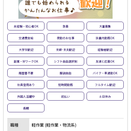
未経験・初心者OK
急募
大量募集
交通費支給
夜勤のお仕事
扶養内勤務OK
大学生歓迎
主婦･主夫歓迎
経験者歓迎
副業・WワークOK
シフト自由選択制
友達と応募OK
履歴書不要
服装自由
バイク・車通勤OK
社員登用あり
短時間勤務
フルタイム歓迎
外国人活躍中
前払い
土日休み
長期
職種
軽作業 (軽作業・物流系)