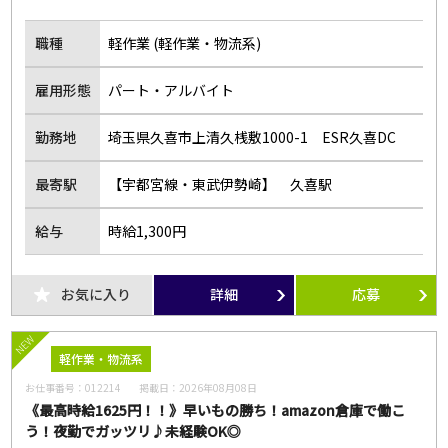
職種
軽作業 (軽作業・物流系)
雇用形態
パート・アルバイト
勤務地
埼玉県久喜市上清久桟敷1000-1 ESR久喜DC
最寄駅
【宇都宮線・東武伊勢崎】 久喜駅
給与
時給1,300円
お気に入り
詳細
応募
NEW
軽作業・物流系
お仕事番号：
012214
掲載日：
2026年08月08日
《最高時給1625円！！》早いもの勝ち！amazon倉庫で働こ
う！夜勤でガッツリ♪未経験OK◎