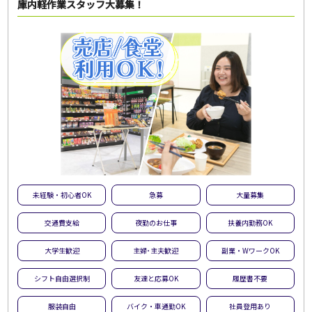
庫内軽作業スタッフ大募集！
未経験・初心者OK
急募
大量募集
交通費支給
夜勤のお仕事
扶養内勤務OK
大学生歓迎
主婦･主夫歓迎
副業・WワークOK
シフト自由選択制
友達と応募OK
履歴書不要
服装自由
バイク・車通勤OK
社員登用あり