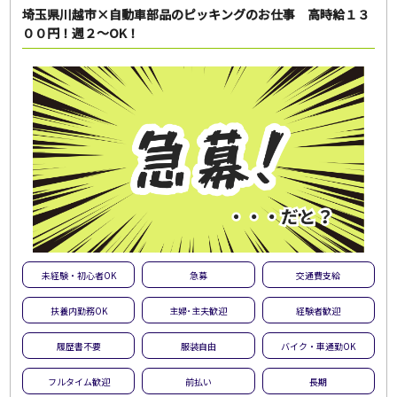
埼玉県川越市×自動車部品のピッキングのお仕事 高時給１３
００円！週２～OK！
未経験・初心者OK
急募
交通費支給
扶養内勤務OK
主婦･主夫歓迎
経験者歓迎
履歴書不要
服装自由
バイク・車通勤OK
フルタイム歓迎
前払い
長期