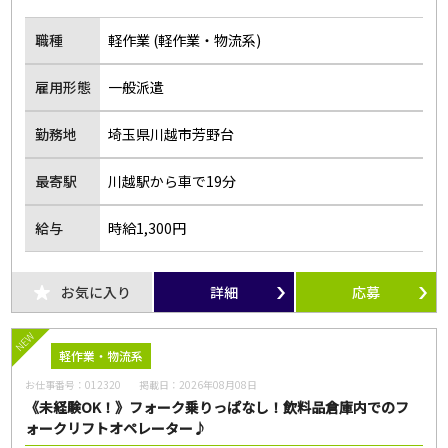
職種
軽作業 (軽作業・物流系)
雇用形態
一般派遣
勤務地
埼玉県川越市芳野台
最寄駅
川越駅から車で19分
給与
時給1,300円
お気に入り
詳細
応募
NEW
軽作業・物流系
お仕事番号：
012320
掲載日：
2026年08月08日
《未経験OK！》フォーク乗りっぱなし！飲料品倉庫内でのフ
ォークリフトオペレーター♪