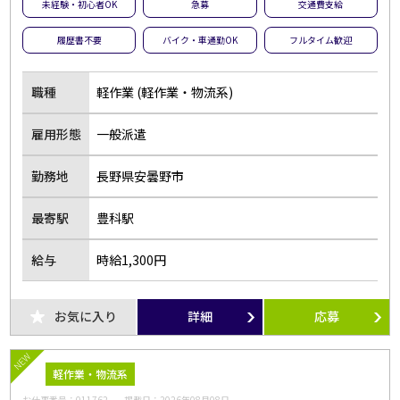
未経験・初心者OK
急募
交通費支給
履歴書不要
バイク・車通勤OK
フルタイム歓迎
職種
軽作業 (軽作業・物流系)
雇用形態
一般派遣
勤務地
長野県安曇野市
最寄駅
豊科駅
給与
時給1,300円
お気に入り
詳細
応募
NEW
軽作業・物流系
お仕事番号：
011762
掲載日：
2026年08月08日