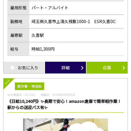
雇用形態
パート・アルバイト
勤務地
埼玉県久喜市上清久桟敷1000-1 ESR久喜DC
最寄駅
久喜駅
給与
時給1,300円
お気に入り
詳細
応募
NEW
軽作業・物流系
お仕事番号：
012215
掲載日：
2026年08月08日
《日給10,240円》✨長期で安心！amazon倉庫で簡単軽作業！
駅からの送迎バス有✨