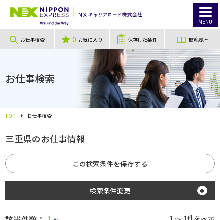
MENU
0
お仕事検索
お気に入り
保存した条件
閲覧履歴
お仕事検索
TOP
お仕事検索
三重県のお仕事情報
この検索条件を保存する
検索条件変更
勤務地
1
該当件数：
1 ～ 1件を表示
件