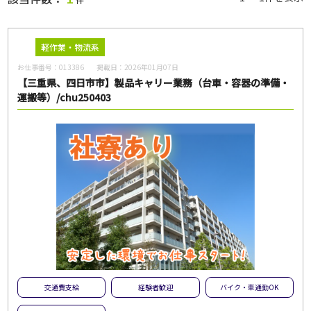
職種
軽作業・物流系
お仕事番号：
013386
掲載日：
2026年01月07日
【三重県、四日市市】製品キャリー業務（台車・容器の準備・
運搬等）/chu250403
給与
雇用形態
一般派遣
紹介予定派遣
紹介
契約社員
パート・アルバイト
正社員
無期雇用派遣
こだわり
未経験・初心者OK
急募
交通費支給
経験者歓迎
バイク・車通勤OK
大量募集
交通費支給