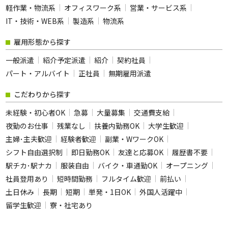
軽作業・物流系
オフィスワーク系
営業・サービス系
IT・技術・WEB系
製造系
物流系
雇用形態から探す
一般派遣
紹介予定派遣
紹介
契約社員
パート・アルバイト
正社員
無期雇用派遣
こだわりから探す
未経験・初心者OK
急募
大量募集
交通費支給
夜勤のお仕事
残業なし
扶養内勤務OK
大学生歓迎
主婦･主夫歓迎
経験者歓迎
副業・WワークOK
シフト自由選択制
即日勤務OK
友達と応募OK
履歴書不要
駅チカ･駅ナカ
服装自由
バイク・車通勤OK
オープニング
社員登用あり
短時間勤務
フルタイム歓迎
前払い
土日休み
長期
短期
単発・1日OK
外国人活躍中
留学生歓迎
寮・社宅あり