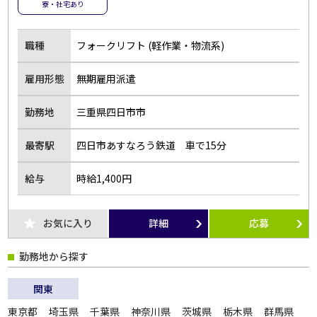
寮・社宅あり
夜勤のお仕事
残業なし
扶養内勤務OK
大学生歓迎
職種
フォークリフト (軽作業・物流系)
主婦･主夫歓迎
経験者歓迎
雇用形態
無期雇用派遣
副業・WワークOK
シフト自由選択制
勤務地
三重県四日市市
即日勤務OK
友達と応募OK
履歴書不要
駅チカ･駅ナカ
最寄駅
四日市あすなろう鉄道 車で15分
服装自由
バイク・車通勤OK
給与
時給1,400円
オープニング
社員登用あり
短時間勤務
フルタイム歓迎
お気に入り
詳細
応募
前払い
土日休み
長期
短期
勤務地から探す
単発・1日OK
外国人活躍中
関東
留学生歓迎
寮・社宅あり
東京都
埼玉県
千葉県
神奈川県
茨城県
栃木県
群馬県