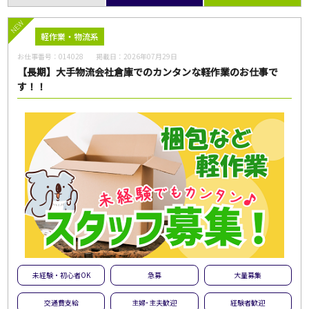
NEW
軽作業・物流系
お仕事番号：
014028
掲載日：
2026年07月29日
【長期】大手物流会社倉庫でのカンタンな軽作業のお仕事で
す！！
未経験・初心者OK
急募
大量募集
交通費支給
主婦･主夫歓迎
経験者歓迎