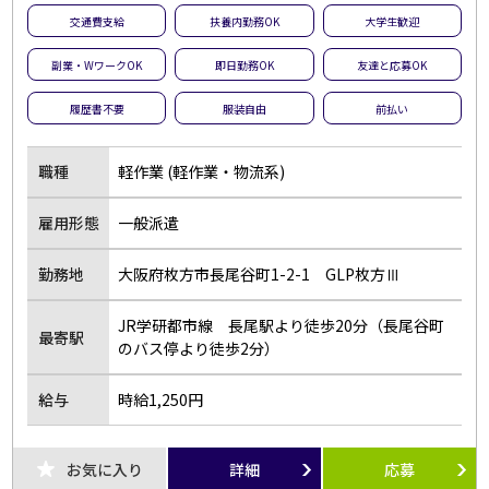
交通費支給
扶養内勤務OK
大学生歓迎
副業・WワークOK
即日勤務OK
友達と応募OK
履歴書不要
服装自由
前払い
職種
軽作業 (軽作業・物流系)
雇用形態
一般派遣
勤務地
大阪府枚方市長尾谷町1-2-1 GLP枚方Ⅲ
JR学研都市線 長尾駅より徒歩20分（長尾谷町
最寄駅
のバス停より徒歩2分）
給与
時給1,250円
お気に入り
詳細
応募