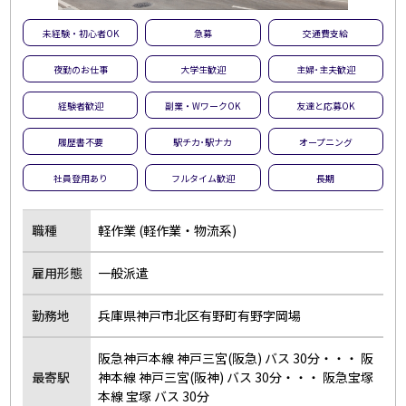
未経験・初心者OK
急募
交通費支給
夜勤のお仕事
大学生歓迎
主婦･主夫歓迎
経験者歓迎
副業・WワークOK
友達と応募OK
履歴書不要
駅チカ･駅ナカ
オープニング
社員登用あり
フルタイム歓迎
長期
職種
軽作業 (軽作業・物流系)
雇用形態
一般派遣
勤務地
兵庫県神戸市北区有野町有野字岡場
阪急神戸本線 神戸三宮(阪急) バス 30分・・・ 阪
最寄駅
神本線 神戸三宮(阪神) バス 30分・・・ 阪急宝塚
本線 宝塚 バス 30分