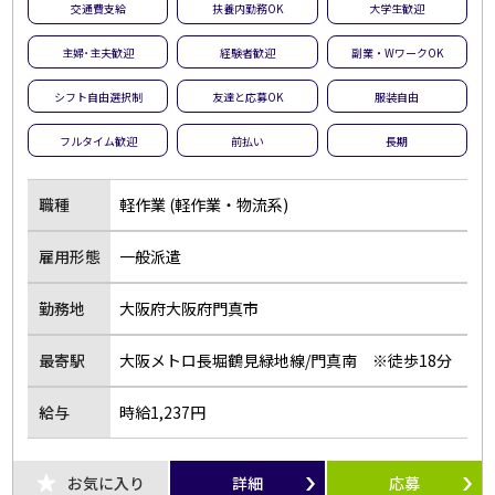
交通費支給
扶養内勤務OK
大学生歓迎
主婦･主夫歓迎
経験者歓迎
副業・WワークOK
シフト自由選択制
友達と応募OK
服装自由
フルタイム歓迎
前払い
長期
職種
軽作業 (軽作業・物流系)
雇用形態
一般派遣
勤務地
大阪府大阪府門真市
最寄駅
大阪メトロ長堀鶴見緑地線/門真南 ※徒歩18分
給与
時給1,237円
お気に入り
詳細
応募