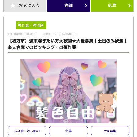
フリーワード
お気に入り
詳細
応募
軽作業・物流系
お仕事番号：
014057
掲載日：
2026年06月30日
【枚方市】週末稼ぎたい方大歓迎★大量募集｜土日のみ歓迎｜
この条件のお仕事数
楽天倉庫でのピッキング・出荷作業
55
件
この条件で検索
全ての条件をクリア
未経験・初心者OK
急募
大量募集