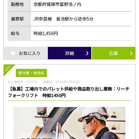
勤務地
京都府城陽市富野池ノ内
最寄駅
JR奈良線 長池駅から徒歩5分
給与
時給1,450円
お気に入り
詳細
応募
NEW
軽作業・物流系
お仕事番号：
012070
掲載日：
2026年07月20日
【急募】工場内でのパレット供給や商品取り出し業務：リーチ
フォークリフト 時給1450円