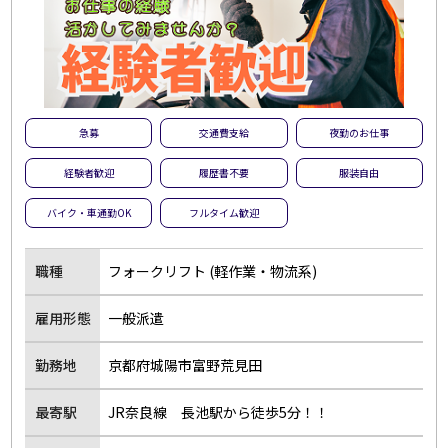
急募
交通費支給
夜勤のお仕事
経験者歓迎
履歴書不要
服装自由
バイク・車通勤OK
フルタイム歓迎
職種
フォークリフト (軽作業・物流系)
雇用形態
一般派遣
勤務地
京都府城陽市富野荒見田
最寄駅
JR奈良線 長池駅から徒歩5分！！