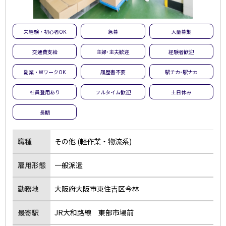
未経験・初心者OK
急募
大量募集
交通費支給
主婦･主夫歓迎
経験者歓迎
副業・WワークOK
履歴書不要
駅チカ･駅ナカ
社員登用あり
フルタイム歓迎
土日休み
長期
職種
その他 (軽作業・物流系)
雇用形態
一般派遣
勤務地
大阪府大阪市東住吉区今林
最寄駅
JR大和路線 東部市場前