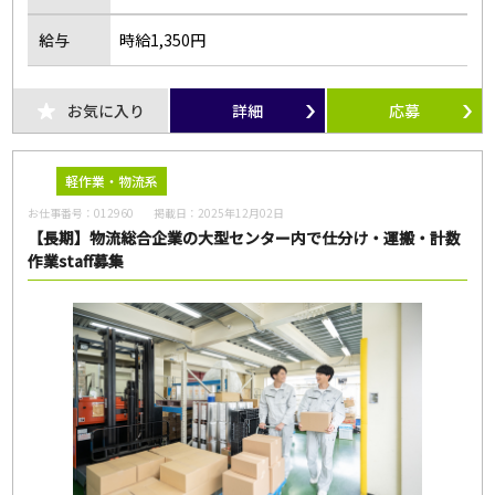
給与
時給1,350円
お気に入り
詳細
応募
軽作業・物流系
お仕事番号：
012960
掲載日：
2025年12月02日
【長期】物流総合企業の大型センター内で仕分け・運搬・計数
作業staff募集