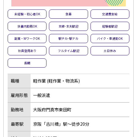
未経験・初心者OK
急募
交通費支給
扶養内勤務OK
主婦･主夫歓迎
経験者歓迎
副業・WワークOK
駅チカ･駅ナカ
バイク・車通勤OK
社員登用あり
フルタイム歓迎
土日休み
長期
職種
軽作業 (軽作業・物流系)
雇用形態
一般派遣
勤務地
大阪府門真市東田町
最寄駅
京阪「古川橋」駅～徒歩20分