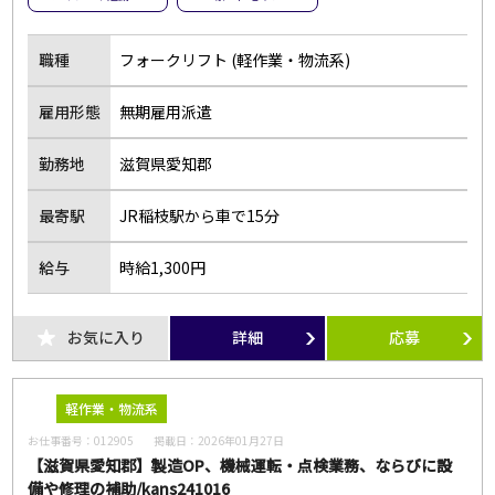
職種
フォークリフト (軽作業・物流系)
雇用形態
無期雇用派遣
勤務地
滋賀県愛知郡
最寄駅
JR稲枝駅から車で15分
給与
時給1,300円
お気に入り
詳細
応募
軽作業・物流系
お仕事番号：
012905
掲載日：
2026年01月27日
【滋賀県愛知郡】製造OP、機械運転・点検業務、ならびに設
備や修理の補助/kans241016