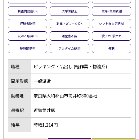
夜勤のお仕事
残業なし
扶養内勤務OK
大学生歓迎
主婦･主夫歓迎
扶養内勤務OK
大学生歓迎
経験者歓迎
副業・WワークOK
シフト自由選択制
主婦･主夫歓迎
経験者歓迎
友達と応募OK
履歴書不要
駅チカ･駅ナカ
副業・WワークOK
シフト自由選択制
即日勤務OK
友達と応募OK
短時間勤務
フルタイム歓迎
長期
履歴書不要
駅チカ･駅ナカ
職種
ピッキング・品出し (軽作業・物流系)
服装自由
バイク・車通勤OK
オープニング
社員登用あり
雇用形態
一般派遣
短時間勤務
フルタイム歓迎
勤務地
奈良県大和郡山市筒井町800番地
前払い
土日休み
長期
短期
最寄駅
近鉄筒井駅
単発・1日OK
外国人活躍中
給与
時給1,214円
留学生歓迎
寮・社宅あり