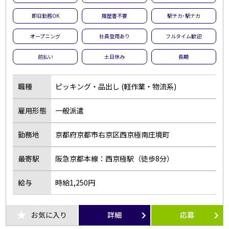
即日勤務OK
履歴書不要
駅チカ･駅ナカ
オープニング
社員登用あり
フルタイム歓迎
前払い
土日休み
長期
職種
ピッキング・品出し (軽作業・物流系)
雇用形態
一般派遣
勤務地
京都府京都市右京区西京極南庄境町
最寄駅
阪急京都本線：西京極駅（徒歩8分）
給与
時給1,250円
お気に入り
詳細
応募