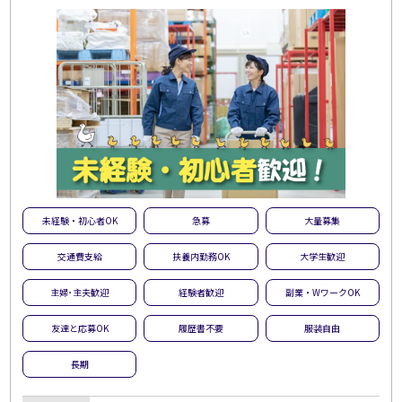
未経験・初心者OK
急募
大量募集
交通費支給
扶養内勤務OK
大学生歓迎
主婦･主夫歓迎
経験者歓迎
副業・WワークOK
友達と応募OK
履歴書不要
服装自由
長期