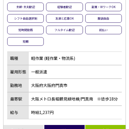
主婦･主夫歓迎
経験者歓迎
副業・WワークOK
シフト自由選択制
友達と応募OK
服装自由
短時間勤務
フルタイム歓迎
前払い
短期
職種
軽作業 (軽作業・物流系)
雇用形態
一般派遣
勤務地
大阪府大阪府門真市
最寄駅
大阪メトロ長堀鶴見緑地線/門真南 ※徒歩18分
給与
時給1,237円