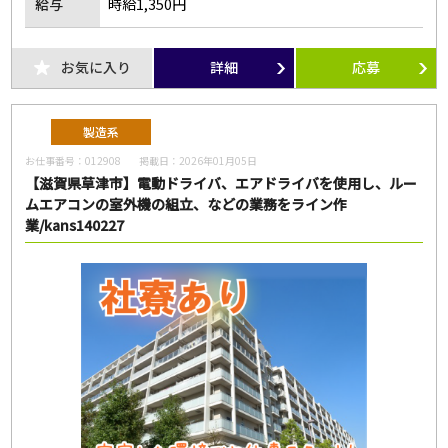
給与
時給1,350円
お気に入り
詳細
応募
製造系
お仕事番号：
012908
掲載日：
2026年01月05日
【滋賀県草津市】電動ドライバ、エアドライバを使用し、ルー
ムエアコンの室外機の組立、などの業務をライン作
業/kans140227