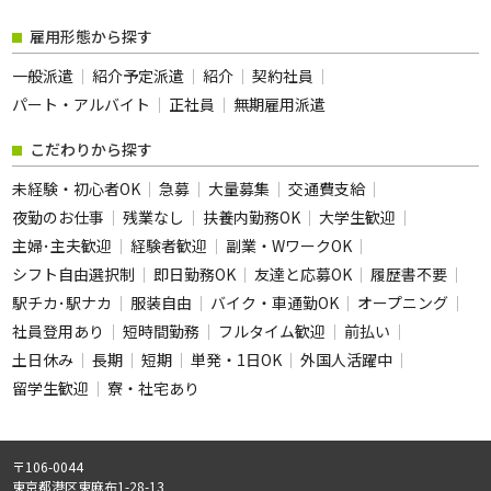
雇用形態から探す
一般派遣
紹介予定派遣
紹介
契約社員
パート・アルバイト
正社員
無期雇用派遣
こだわりから探す
未経験・初心者OK
急募
大量募集
交通費支給
夜勤のお仕事
残業なし
扶養内勤務OK
大学生歓迎
主婦･主夫歓迎
経験者歓迎
副業・WワークOK
シフト自由選択制
即日勤務OK
友達と応募OK
履歴書不要
駅チカ･駅ナカ
服装自由
バイク・車通勤OK
オープニング
社員登用あり
短時間勤務
フルタイム歓迎
前払い
土日休み
長期
短期
単発・1日OK
外国人活躍中
留学生歓迎
寮・社宅あり
〒106-0044
東京都港区東麻布1-28-13