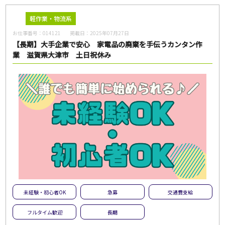
軽作業・物流系
お仕事番号：
014121
掲載日：
2025年07月27日
【長期】大手企業で安心 家電品の廃棄を手伝うカンタン作
業 滋賀県大津市 土日祝休み
未経験・初心者OK
急募
交通費支給
フルタイム歓迎
長期