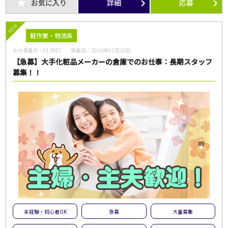
お気に入り
詳細
応募
NEW
軽作業・物流系
お仕事番号：
013887
掲載日：
2026年07月29日
【急募】大手化粧品メーカーの倉庫でのお仕事：長期スタッフ
募集！！
未経験・初心者OK
急募
大量募集