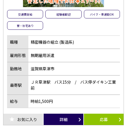
交通費支給
経験者歓迎
バイク・車通勤OK
寮・社宅あり
職種
精密機器の組立 (製造系)
雇用形態
無期雇用派遣
勤務地
滋賀県草津市
ＪＲ草津駅 バス15分 / バス停ダイキン工業
最寄駅
前
給与
時給1,500円
お気に入り
詳細
応募