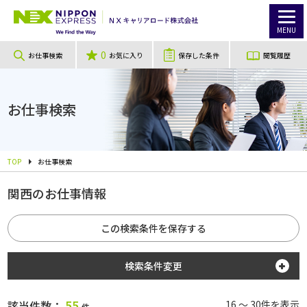
MENU
0
お仕事検索
お気に入り
保存した条件
閲覧履歴
お仕事検索
TOP
お仕事検索
関西のお仕事情報
この検索条件を保存する
検索条件変更
勤務地
55
該当件数：
16 ～ 30件を表示
件