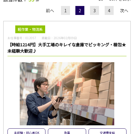
前へ
1
2
3
4
次へ
職種
軽作業・物流系
お仕事番号：
012057
掲載日：
2026年02月09日
給与
【時給1214円】大手工場のキレイな倉庫でピッキング・梱包★
未経験大歓迎♪
雇用形態
一般派遣
紹介予定派遣
紹介
契約社員
パート・アルバイト
正社員
無期雇用派遣
こだわり
未経験・初心者OK
急募
大量募集
交通費支給
未経験・初心者OK
急募
交通費支給