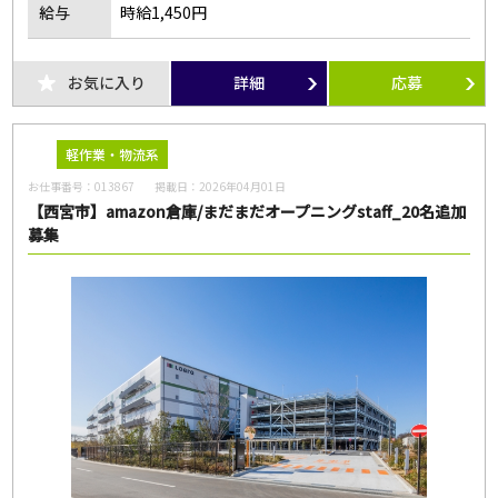
給与
時給1,450円
お気に入り
詳細
応募
軽作業・物流系
お仕事番号：
013867
掲載日：
2026年04月01日
【西宮市】amazon倉庫/まだまだオープニングstaff_20名追加
募集