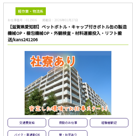
軽作業・物流系
お仕事番号：
012906
掲載日：
2026年01月27日
【滋賀県愛知郡】ペットボトル・キャップ付きボトル缶の製造
機械OP・梱包機械OP・外観検査・材料運搬投入・リフト搬
送/kans241206
交通費支給
夜勤のお仕事
経験者歓迎
バイク・車通勤OK
寮・社宅あり