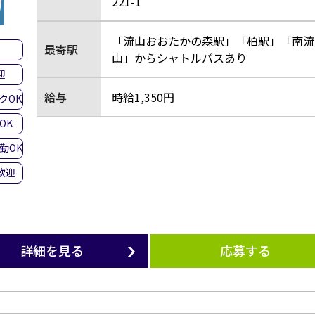
221-1
「流山おおたかの森駅」「柏駅」「南流
最寄駅
集
山」からシャトルバスあり
迎
給与
時給1,350円
クOK
OK
勤OK
歓迎
詳細を見る
応募する