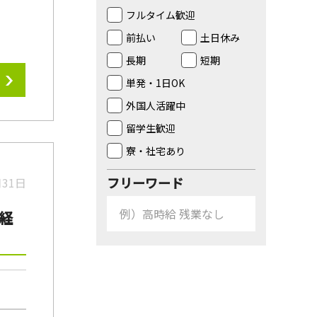
フルタイム歓迎
前払い
土日休み
長期
短期
単発・1日OK
外国人活躍中
留学生歓迎
寮・社宅あり
フリーワード
月31日
経