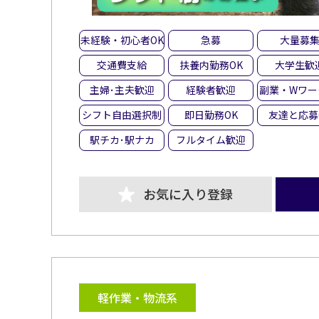
未経験・初心者OK
急募
大量募
交通費支給
扶養内勤務OK
大学生歓
主婦･主夫歓迎
経験者歓迎
副業・Wワー
シフト自由選択制
即日勤務OK
友達と応募
駅チカ･駅ナカ
フルタイム歓迎
お気に入り登録
軽作業・物流系