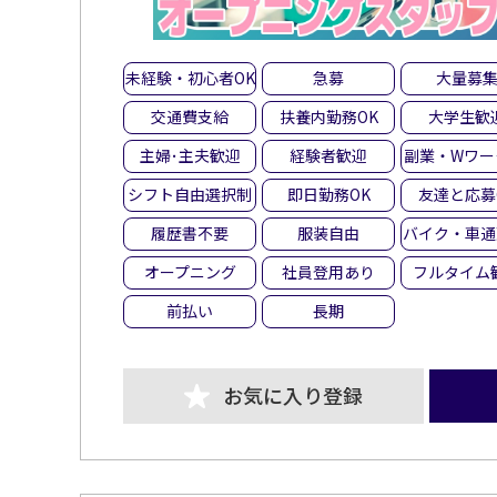
未経験・初心者OK
急募
大量募
交通費支給
扶養内勤務OK
大学生歓
主婦･主夫歓迎
経験者歓迎
副業・Wワー
シフト自由選択制
即日勤務OK
友達と応募
履歴書不要
服装自由
バイク・車通
オープニング
社員登用あり
フルタイム
前払い
長期
お気に入り登録