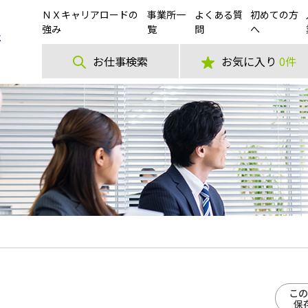
ＮＸキャリアロードの
事業所一
よくある質
初めての方
強み
覧
問
へ
お仕事検索
お気に入り
0件
この
保