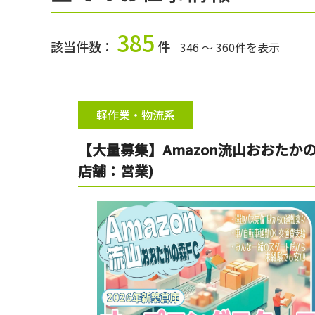
385
該当件数：
件
346 ～ 360件を表示
軽作業・物流系
【大量募集】Amazon流山おおたか
店舗：営業)