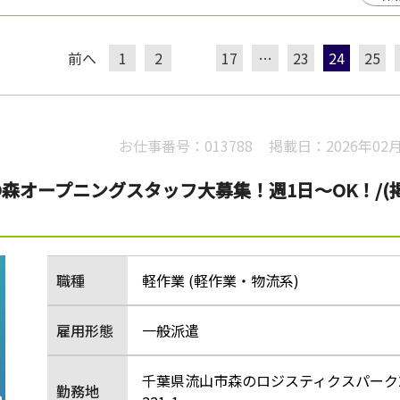
前へ
1
2
17
…
23
24
25
お仕事番号：
013788
掲載日：
2026年02
の森オープニングスタッフ大募集！週1日～OK！/(
職種
軽作業 (軽作業・物流系)
雇用形態
一般派遣
千葉県流山市森のロジスティクスパーク2
勤務地