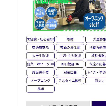
未経験・初心者OK
急募
大量募
交通費支給
夜勤のお仕事
扶養内勤務
大学生歓迎
主婦･主夫歓迎
経験者歓
副業・WワークOK
即日勤務OK
友達と応募
履歴書不要
服装自由
バイク・車通
オープニング
フルタイム歓迎
前払い
長期