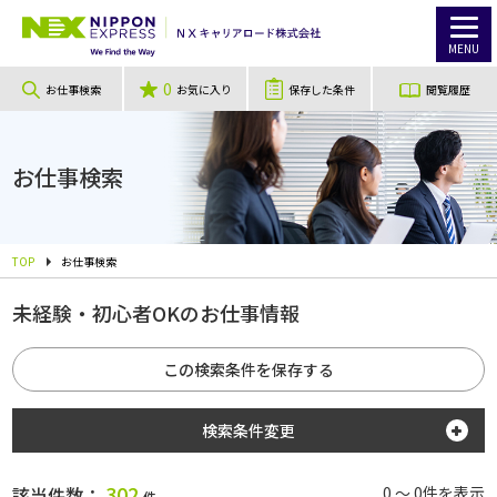
MENU
0
お仕事検索
お気に入り
保存した条件
閲覧履歴
お仕事検索
TOP
お仕事検索
未経験・初心者OKのお仕事情報
この検索条件を保存する
検索条件変更
勤務地
302
該当件数：
0 ～ 0件を表示
件