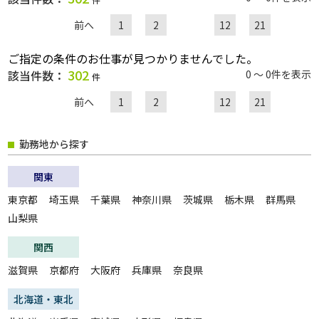
前へ
1
2
12
21
職種
ご指定の条件のお仕事が見つかりませんでした。
302
該当件数：
0 ～ 0件を表示
件
給与
前へ
1
2
12
21
勤務地から探す
雇用形態
関東
一般派遣
紹介予定派遣
東京都
埼玉県
千葉県
神奈川県
茨城県
栃木県
群馬県
紹介
契約社員
山梨県
パート・アルバイト
正社員
関西
無期雇用派遣
滋賀県
京都府
大阪府
兵庫県
奈良県
こだわり
未経験・初心者OK
急募
北海道・東北
大量募集
交通費支給