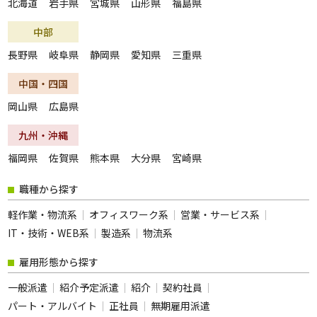
北海道
岩手県
宮城県
山形県
福島県
夜勤のお仕事
残業なし
中部
扶養内勤務OK
大学生歓迎
長野県
岐阜県
静岡県
愛知県
三重県
主婦･主夫歓迎
経験者歓迎
中国・四国
副業・WワークOK
シフト自由選択制
岡山県
広島県
即日勤務OK
友達と応募OK
履歴書不要
駅チカ･駅ナカ
九州・沖縄
服装自由
バイク・車通勤OK
福岡県
佐賀県
熊本県
大分県
宮崎県
オープニング
社員登用あり
職種から探す
短時間勤務
フルタイム歓迎
軽作業・物流系
オフィスワーク系
営業・サービス系
前払い
土日休み
IT・技術・WEB系
製造系
物流系
長期
短期
雇用形態から探す
単発・1日OK
外国人活躍中
一般派遣
紹介予定派遣
紹介
契約社員
留学生歓迎
寮・社宅あり
パート・アルバイト
正社員
無期雇用派遣