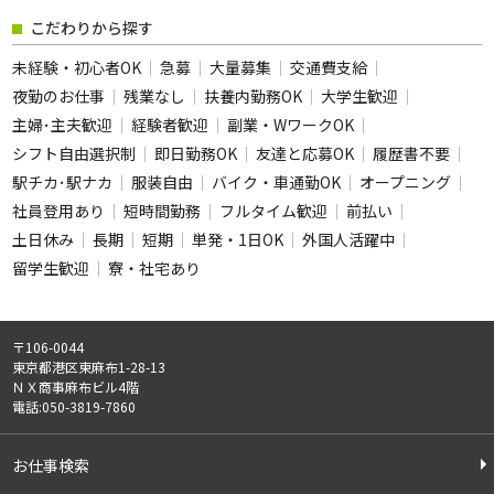
フリーワード
こだわりから探す
未経験・初心者OK
急募
大量募集
交通費支給
夜勤のお仕事
残業なし
扶養内勤務OK
大学生歓迎
主婦･主夫歓迎
経験者歓迎
副業・WワークOK
この条件のお仕事数
シフト自由選択制
即日勤務OK
友達と応募OK
履歴書不要
302
駅チカ･駅ナカ
服装自由
バイク・車通勤OK
件
オープニング
社員登用あり
短時間勤務
フルタイム歓迎
前払い
この条件で検索
土日休み
長期
短期
単発・1日OK
外国人活躍中
留学生歓迎
寮・社宅あり
全ての条件をクリア
〒106-0044
東京都港区東麻布1-28-13
ＮＸ商事麻布ビル4階
電話:050-3819-7860
お仕事検索