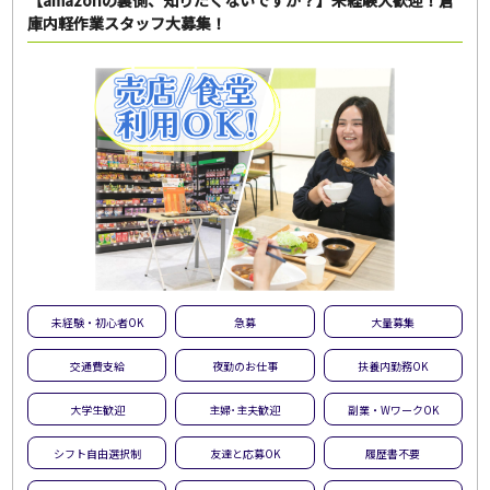
庫内軽作業スタッフ大募集！
未経験・初心者OK
急募
大量募集
交通費支給
夜勤のお仕事
扶養内勤務OK
大学生歓迎
主婦･主夫歓迎
副業・WワークOK
シフト自由選択制
友達と応募OK
履歴書不要