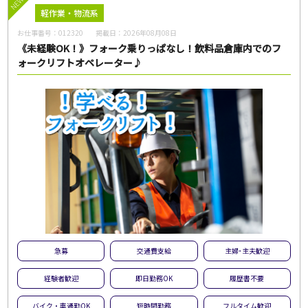
NEW
軽作業・物流系
お仕事番号：
012320
掲載日：
2026年08月08日
《未経験OK！》フォーク乗りっぱなし！飲料品倉庫内でのフ
ォークリフトオペレーター♪
急募
交通費支給
主婦･主夫歓迎
経験者歓迎
即日勤務OK
履歴書不要
バイク・車通勤OK
短時間勤務
フルタイム歓迎