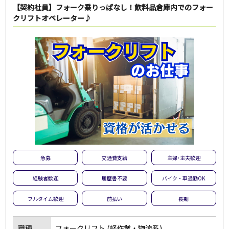
【契約社員】フォーク乗りっぱなし！飲料品倉庫内でのフォー
クリフトオペレーター♪
急募
交通費支給
主婦･主夫歓迎
経験者歓迎
履歴書不要
バイク・車通勤OK
フルタイム歓迎
前払い
長期
職種
フォークリフト (軽作業・物流系)