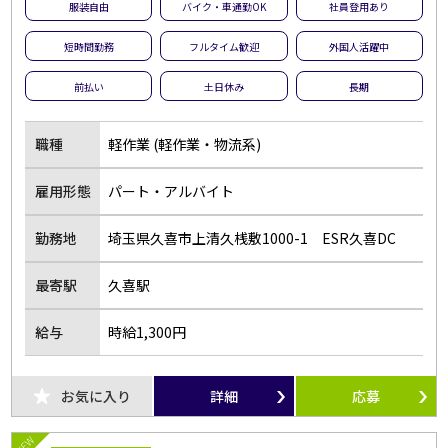
服装自由
バイク・車通勤OK
社員登用あり
短時間勤務
フルタイム歓迎
外国人活躍中
前払い
土日休み
長期
職種
軽作業 (軽作業・物流系)
雇用形態
パート・アルバイト
勤務地
埼玉県久喜市上清久桟敷1000-1 ESR久喜DC
最寄駅
久喜駅
給与
時給1,300円
お気に入り
詳細
応募
NEW