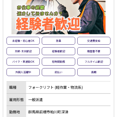
未経験・初心者OK
急募
交通費支給
主婦･主夫歓迎
経験者歓迎
履歴書不要
バイク・車通勤OK
短時間勤務
フルタイム歓迎
外国人活躍中
前払い
長期
職種
フォークリフト (軽作業・物流系)
雇用形態
一般派遣
勤務地
群馬県前橋市粕川町深津