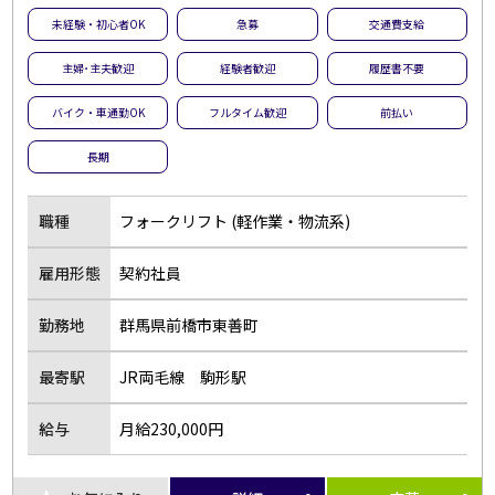
未経験・初心者OK
急募
交通費支給
主婦･主夫歓迎
経験者歓迎
履歴書不要
バイク・車通勤OK
フルタイム歓迎
前払い
長期
職種
フォークリフト (軽作業・物流系)
雇用形態
契約社員
勤務地
群馬県前橋市東善町
最寄駅
JR両毛線 駒形駅
給与
月給230,000円