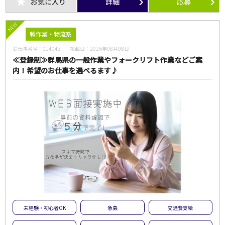
お気に入り
詳細
応募
NEW
軽作業・物流系
お仕事番号：
014043
掲載日：
2026年08月08日
≪登録制≫群馬県の一般作業やフォークリフト作業などご案
内！希望のお仕事を選べるます♪
未経験・初心者OK
急募
交通費支給