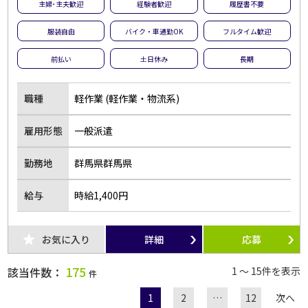
主婦･主夫歓迎
経験者歓迎
履歴書不要
服装自由
バイク・車通勤OK
フルタイム歓迎
前払い
土日休み
長期
職種
軽作業 (軽作業・物流系)
雇用形態
一般派遣
勤務地
群馬県群馬県
給与
時給1,400円
お気に入り
詳細
応募
175
該当件数：
1 ～ 15件を表示
件
1
2
…
12
次へ