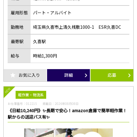
雇用形態
パート・アルバイト
勤務地
埼玉県久喜市上清久桟敷1000-1 ESR久喜DC
最寄駅
久喜駅
給与
時給1,300円
お気に入り
詳細
応募
NEW
軽作業・物流系
お仕事番号：
012215
掲載日：
2026年08月08日
《日給10,240円》✨長期で安心！amazon倉庫で簡単軽作業！
駅からの送迎バス有✨