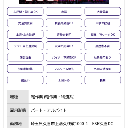
未経験・初心者OK
急募
大量募集
交通費支給
扶養内勤務OK
大学生歓迎
主婦･主夫歓迎
経験者歓迎
副業・WワークOK
シフト自由選択制
友達と応募OK
履歴書不要
服装自由
バイク・車通勤OK
社員登用あり
短時間勤務
フルタイム歓迎
外国人活躍中
前払い
土日休み
長期
職種
軽作業 (軽作業・物流系)
雇用形態
パート・アルバイト
勤務地
埼玉県久喜市上清久桟敷1000-1 ESR久喜DC