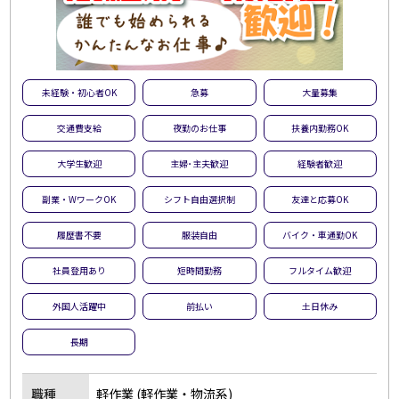
未経験・初心者OK
急募
大量募集
交通費支給
夜勤のお仕事
扶養内勤務OK
大学生歓迎
主婦･主夫歓迎
経験者歓迎
副業・WワークOK
シフト自由選択制
友達と応募OK
履歴書不要
服装自由
バイク・車通勤OK
社員登用あり
短時間勤務
フルタイム歓迎
外国人活躍中
前払い
土日休み
長期
職種
軽作業 (軽作業・物流系)