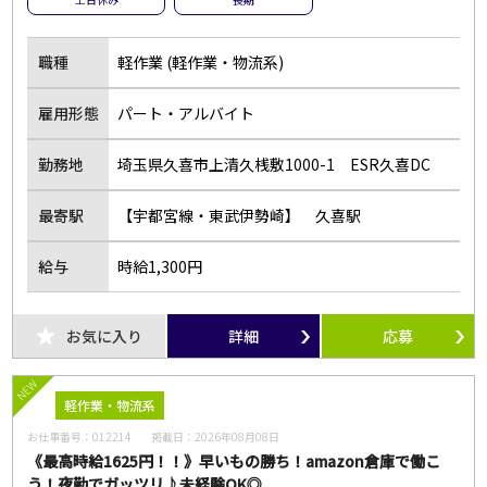
職種
軽作業 (軽作業・物流系)
雇用形態
パート・アルバイト
勤務地
埼玉県久喜市上清久桟敷1000-1 ESR久喜DC
最寄駅
【宇都宮線・東武伊勢崎】 久喜駅
給与
時給1,300円
お気に入り
詳細
応募
NEW
軽作業・物流系
お仕事番号：
012214
掲載日：
2026年08月08日
《最高時給1625円！！》早いもの勝ち！amazon倉庫で働こ
う！夜勤でガッツリ♪未経験OK◎