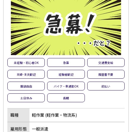
未経験・初心者OK
急募
交通費支給
主婦･主夫歓迎
経験者歓迎
履歴書不要
服装自由
バイク・車通勤OK
前払い
土日休み
長期
職種
軽作業 (軽作業・物流系)
雇用形態
一般派遣