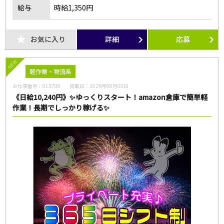
フリーワード
給与
時給1,350円
お気に入り
詳細
応募
NEW
この条件のお仕事数
軽作業・物流系
175
件
お仕事番号：
013708
掲載日：
2026年08月08日
《日給10,240円》✨ゆっくりスタート！amazon倉庫で簡単軽
この条件で検索
作業！長期でしっかり稼げる✨
全ての条件をクリア