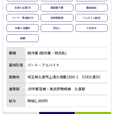
友達と応募OK
履歴書不要
服装自由
バイク・車通勤OK
短時間勤務
フルタイム歓迎
外国人活躍中
前払い
土日休み
長期
職種
軽作業 (軽作業・物流系)
雇用形態
パート・アルバイト
勤務地
埼玉県久喜市上清久桟敷1000-1 ESR久喜DC
最寄駅
JR宇都宮線・東武伊勢崎線 久喜駅
給与
時給1,300円