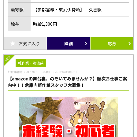
最寄駅
【宇都宮線・東武伊勢崎】 久喜駅
給与
時給1,300円
お気に入り
詳細
応募
NEW
軽作業・物流系
お仕事番号：
013707
掲載日：
2026年08月08日
【amazonの舞台裏、のぞいてみませんか？】順次お仕事ご案
内中！！倉庫内軽作業スタッフ大募集！