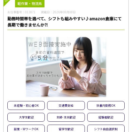
軽作業・物流系
お仕事番号：
013871
掲載日：
2026年08月08日
勤務時間帯を選べて、シフトも組みやすい♪amazon倉庫にて
長期で働きませんか⁈
未経験・初心者OK
交通費支給
扶養内勤務OK
大学生歓迎
主婦･主夫歓迎
経験者歓迎
副業・WワークOK
留学生歓迎
シフト自由選択制