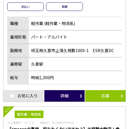
前払い
長期
職種
軽作業 (軽作業・物流系)
雇用形態
パート・アルバイト
勤務地
埼玉県久喜市上清久桟敷1000-1 ESR久喜DC
最寄駅
久喜駅
給与
時給1,300円
お気に入り
詳細
応募
NEW
軽作業・物流系
お仕事番号：
012721
掲載日：
2026年08月08日
【amazonの裏側、知りたくないですか？】未経験大歓迎！倉