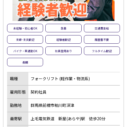
未経験・初心者OK
急募
交通費支給
主婦･主夫歓迎
経験者歓迎
履歴書不要
バイク・車通勤OK
社員登用あり
フルタイム歓迎
長期
職種
フォークリフト (軽作業・物流系)
雇用形態
契約社員
勤務地
群馬県前橋市粕川町深津
最寄駅
上毛電気鉄道 新屋(あらや)駅 徒歩20分