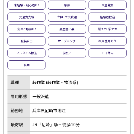
未経験・初心者OK
急募
大量募集
夜勤のお仕事
残業なし
交通費支給
主婦･主夫歓迎
経験者歓迎
扶養内勤務OK
大学生歓迎
主婦･主夫歓迎
経験者歓迎
友達と応募OK
履歴書不要
駅チカ･駅ナカ
副業・WワークOK
シフト自由選択制
服装自由
オープニング
社員登用あり
即日勤務OK
友達と応募OK
フルタイム歓迎
前払い
土日休み
履歴書不要
駅チカ･駅ナカ
長期
服装自由
バイク・車通勤OK
オープニング
社員登用あり
職種
軽作業 (軽作業・物流系)
短時間勤務
フルタイム歓迎
前払い
土日休み
雇用形態
一般派遣
長期
短期
勤務地
兵庫県尼崎市潮江
単発・1日OK
外国人活躍中
留学生歓迎
寮・社宅あり
最寄駅
JR「尼崎」駅～徒歩10分