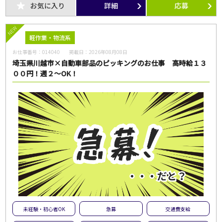
お気に入り
詳細
応募
NEW
軽作業・物流系
お仕事番号：
014040
掲載日：
2026年08月08日
埼玉県川越市×自動車部品のピッキングのお仕事 高時給１３
００円！週２～OK！
未経験・初心者OK
急募
交通費支給