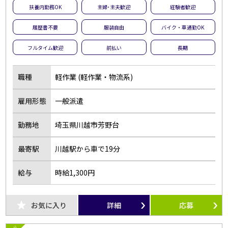
扶養内勤務OK
主婦･主夫歓迎
経験者歓迎
履歴書不要
服装自由
バイク・車通勤OK
フルタイム歓迎
前払い
長期
職種
軽作業 (軽作業・物流系)
雇用形態
一般派遣
勤務地
埼玉県川越市芳野台
最寄駅
川越駅から車で19分
給与
時給1,300円
お気に入り
詳細
応募