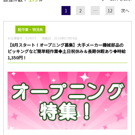
1
2
…
12
次へ
職種
軽作業・物流系
お仕事番号：
014075
掲載日：
2026年07月06日
給与
【8月スタート！オープニング募集】大手メーカー機械部品の
ピッキングなど簡単軽作業◆土日祝休み＆長期休暇あり◆時給
1,350円！
雇用形態
一般派遣
紹介予定派遣
紹介
契約社員
パート・アルバイト
正社員
無期雇用派遣
こだわり
未経験・初心者OK
急募
大量募集
交通費支給