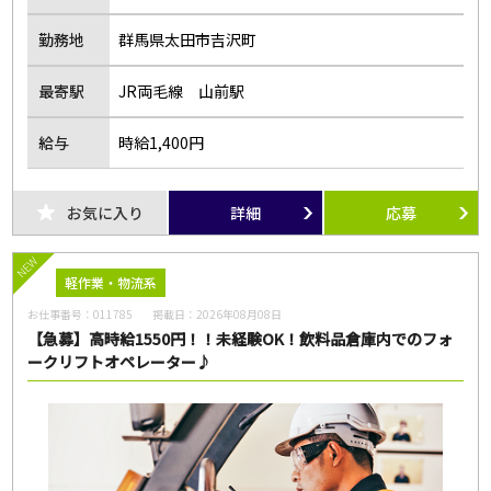
勤務地
群馬県太田市吉沢町
最寄駅
JR両毛線 山前駅
給与
時給1,400円
お気に入り
詳細
応募
NEW
軽作業・物流系
お仕事番号：
011785
掲載日：
2026年08月08日
【急募】高時給1550円！！未経験OK！飲料品倉庫内でのフォ
ークリフトオペレーター♪