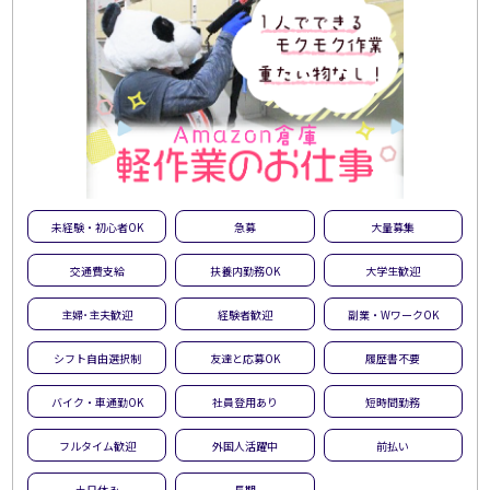
未経験・初心者OK
急募
大量募集
交通費支給
扶養内勤務OK
大学生歓迎
主婦･主夫歓迎
経験者歓迎
副業・WワークOK
シフト自由選択制
友達と応募OK
履歴書不要
バイク・車通勤OK
社員登用あり
短時間勤務
フルタイム歓迎
外国人活躍中
前払い
土日休み
長期