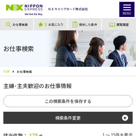
MENU
0
お仕事検索
お気に入り
保存した条件
閲覧履歴
お仕事検索
TOP
お仕事検索
主婦･主夫歓迎のお仕事情報
この検索条件を保存する
検索条件変更
勤務地
175
該当件数：
1 ～ 15件を表示
件