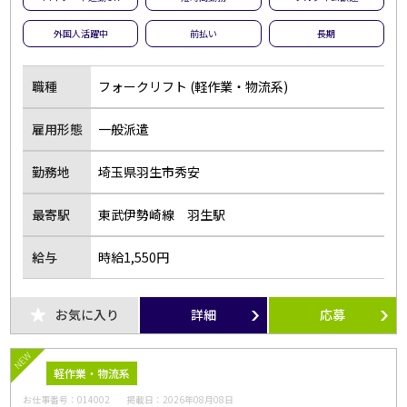
外国人活躍中
前払い
長期
職種
フォークリフト (軽作業・物流系)
雇用形態
一般派遣
勤務地
埼玉県羽生市秀安
最寄駅
東武伊勢崎線 羽生駅
給与
時給1,550円
お気に入り
詳細
応募
NEW
軽作業・物流系
お仕事番号：
014002
掲載日：
2026年08月08日