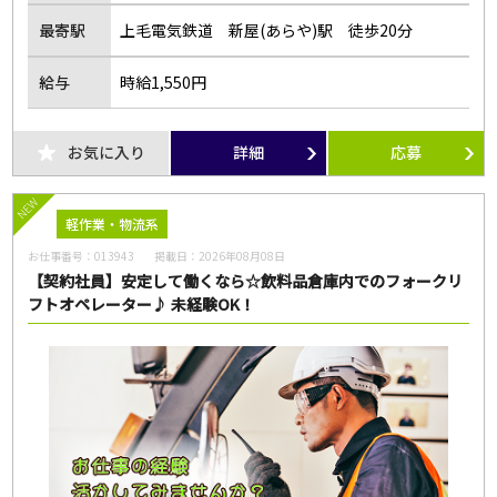
最寄駅
上毛電気鉄道 新屋(あらや)駅 徒歩20分
給与
時給1,550円
お気に入り
詳細
応募
NEW
軽作業・物流系
お仕事番号：
013943
掲載日：
2026年08月08日
【契約社員】安定して働くなら☆飲料品倉庫内でのフォークリ
フトオペレーター♪ 未経験OK！