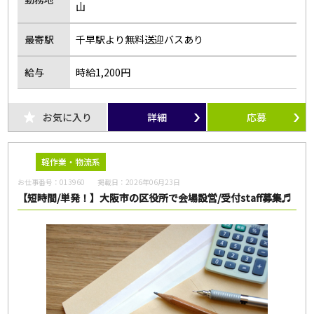
山
最寄駅
千早駅より無料送迎バスあり
給与
時給1,200円
お気に入り
詳細
応募
軽作業・物流系
お仕事番号：
013960
掲載日：
2026年06月23日
【短時間/単発！】大阪市の区役所で会場設営/受付staff募集♬