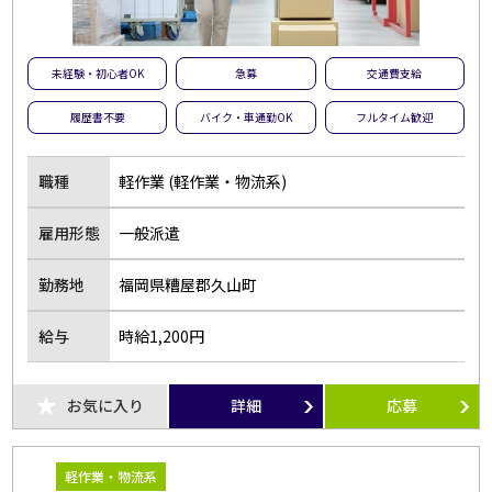
未経験・初心者OK
急募
交通費支給
履歴書不要
バイク・車通勤OK
フルタイム歓迎
職種
軽作業 (軽作業・物流系)
雇用形態
一般派遣
勤務地
福岡県糟屋郡久山町
給与
時給1,200円
お気に入り
詳細
応募
軽作業・物流系