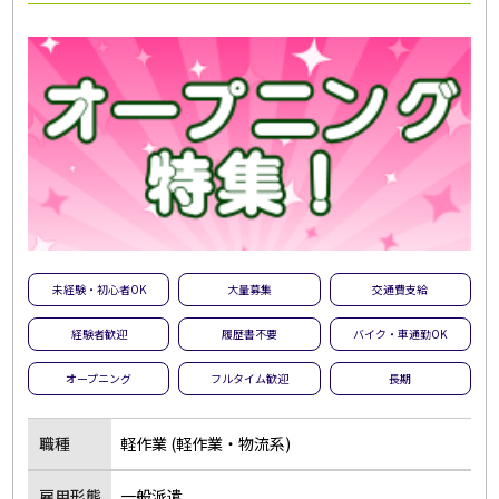
未経験・初心者OK
大量募集
交通費支給
経験者歓迎
履歴書不要
バイク・車通勤OK
オープニング
フルタイム歓迎
長期
職種
軽作業 (軽作業・物流系)
雇用形態
一般派遣