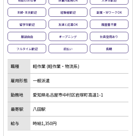
夜勤のお仕事
扶養内勤務OK
大学生歓迎
主婦･主夫歓迎
経験者歓迎
副業・WワークOK
留学生歓迎
友達と応募OK
履歴書不要
服装自由
オープニング
社員登用あり
フルタイム歓迎
前払い
長期
職種
軽作業 (軽作業・物流系)
雇用形態
一般派遣
勤務地
愛知県名古屋市中村区岩塚町高道1-1
最寄駅
八田駅
給与
時給1,350円