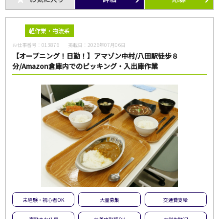
フリーワード
軽作業・物流系
お仕事番号：
013876
掲載日：
2026年07月06日
【オープニング！日勤！】アマゾン中村/八田駅徒歩８
分/Amazon倉庫内でのピッキング・入出庫作業
この条件のお仕事数
205
件
この条件で検索
全ての条件をクリア
未経験・初心者OK
大量募集
交通費支給