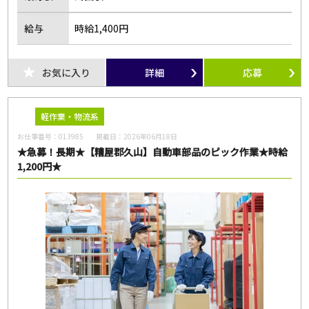
給与
時給1,400円
お気に入り
詳細
応募
軽作業・物流系
お仕事番号：
013985
掲載日：
2026年06月18日
★急募！長期★【糟屋郡久山】自動車部品のピック作業★時給
1,200円★