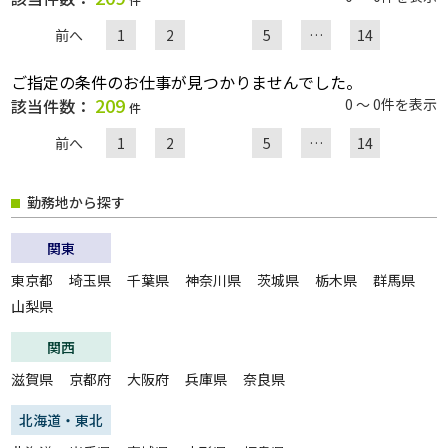
前へ
1
2
5
…
14
職種
ご指定の条件のお仕事が見つかりませんでした。
209
該当件数：
0 ～ 0件を表示
件
給与
前へ
1
2
5
…
14
勤務地から探す
雇用形態
関東
一般派遣
紹介予定派遣
東京都
埼玉県
千葉県
神奈川県
茨城県
栃木県
群馬県
紹介
契約社員
山梨県
パート・アルバイト
正社員
関西
無期雇用派遣
滋賀県
京都府
大阪府
兵庫県
奈良県
こだわり
未経験・初心者OK
急募
北海道・東北
大量募集
交通費支給