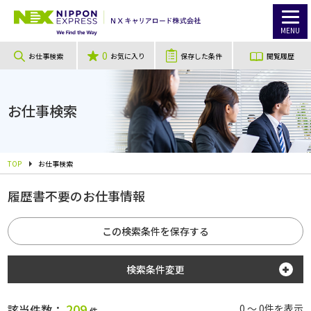
MENU
0
お仕事検索
お気に入り
保存した条件
閲覧履歴
お仕事検索
TOP
お仕事検索
履歴書不要のお仕事情報
この検索条件を保存する
検索条件変更
勤務地
209
該当件数：
0 ～ 0件を表示
件