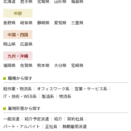
北海道
岩手県
宮城県
山形県
福島県
夜勤のお仕事
残業なし
中部
扶養内勤務OK
大学生歓迎
長野県
岐阜県
静岡県
愛知県
三重県
主婦･主夫歓迎
経験者歓迎
中国・四国
副業・WワークOK
シフト自由選択制
岡山県
広島県
即日勤務OK
友達と応募OK
履歴書不要
駅チカ･駅ナカ
九州・沖縄
服装自由
バイク・車通勤OK
福岡県
佐賀県
熊本県
大分県
宮崎県
オープニング
社員登用あり
職種から探す
短時間勤務
フルタイム歓迎
軽作業・物流系
オフィスワーク系
営業・サービス系
前払い
土日休み
IT・技術・WEB系
製造系
物流系
長期
短期
雇用形態から探す
単発・1日OK
外国人活躍中
一般派遣
紹介予定派遣
紹介
契約社員
留学生歓迎
寮・社宅あり
パート・アルバイト
正社員
無期雇用派遣