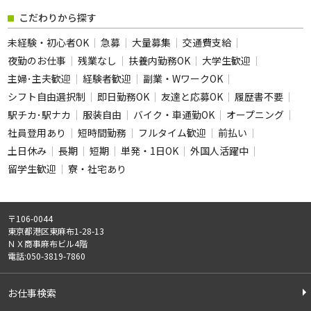
フリーワード
こだわりから探す
未経験・初心者OK
急募
大量募集
交通費支給
夜勤のお仕事
残業なし
扶養内勤務OK
大学生歓迎
主婦･主夫歓迎
経験者歓迎
副業・WワークOK
この条件のお仕事数
シフト自由選択制
即日勤務OK
友達と応募OK
履歴書不要
209
駅チカ･駅ナカ
服装自由
バイク・車通勤OK
件
オープニング
社員登用あり
短時間勤務
フルタイム歓迎
前払い
この条件で検索
土日休み
長期
短期
単発・1日OK
外国人活躍中
留学生歓迎
寮・社宅あり
全ての条件をクリア
〒106-0044
東京都港区東麻布1-28-13
ＮＸ商事麻布ビル4階
電話:050-3819-7860
お仕事検索