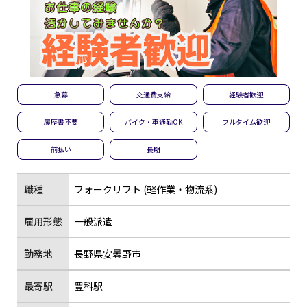
急募
交通費支給
経験者歓迎
履歴書不要
バイク・車通勤OK
フルタイム歓迎
前払い
長期
職種
フォークリフト (軽作業・物流系)
雇用形態
一般派遣
勤務地
長野県安曇野市
最寄駅
豊科駅