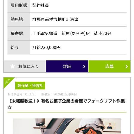
雇用形態
契約社員
勤務地
群馬県前橋市粕川町深津
最寄駅
上毛電気鉄道 新屋(あらや)駅 徒歩20分
給与
月給230,000円
お気に入り
詳細
応募
NEW
軽作業・物流系
お仕事番号：
013091
掲載日：
2026年08月06日
《未経験歓迎！》有名お菓子企業の倉庫でフォークリフト作業
☆