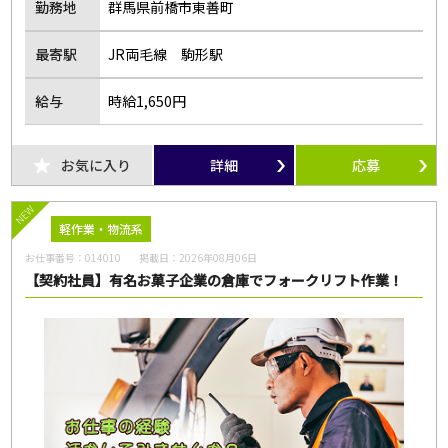
勤務地
群馬県前橋市東善町
最寄駅
JR両毛線 駒形駅
給与
時給1,650円
お気に入り
詳細
応募
NEW
軽作業・物流系
お仕事番号：
014010
掲載日：
2026年08月06日
【契約社員】有名お菓子企業の倉庫でフォークリフト作業！