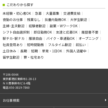
こだわりから探す
未経験・初心者OK
急募
大量募集
交通費支給
夜勤のお仕事
残業なし
扶養内勤務OK
大学生歓迎
主婦･主夫歓迎
経験者歓迎
副業・WワークOK
シフト自由選択制
即日勤務OK
友達と応募OK
履歴書不要
駅チカ･駅ナカ
服装自由
バイク・車通勤OK
オープニング
社員登用あり
短時間勤務
フルタイム歓迎
前払い
土日休み
長期
短期
単発・1日OK
外国人活躍中
留学生歓迎
寮・社宅あり
〒106-0044
東京都港区東麻布1-28-13
ＮＸ商事麻布ビル4階
電話:050-3819-7860
お仕事検索