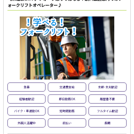
ォークリフトオペレーター♪
急募
交通費支給
主婦･主夫歓迎
経験者歓迎
即日勤務OK
履歴書不要
バイク・車通勤OK
短時間勤務
フルタイム歓迎
外国人活躍中
前払い
長期