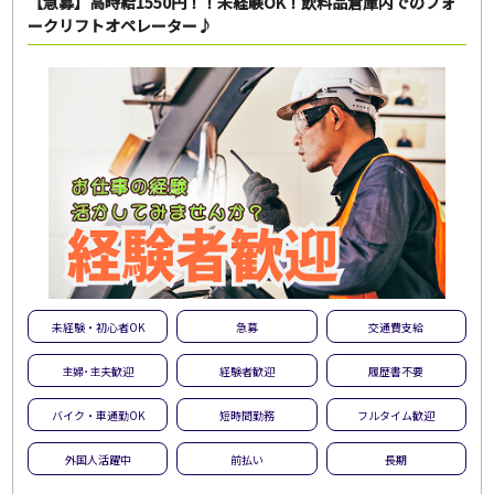
【急募】高時給1550円！！未経験OK！飲料品倉庫内でのフォ
ークリフトオペレーター♪
未経験・初心者OK
急募
交通費支給
主婦･主夫歓迎
経験者歓迎
履歴書不要
バイク・車通勤OK
短時間勤務
フルタイム歓迎
外国人活躍中
前払い
長期