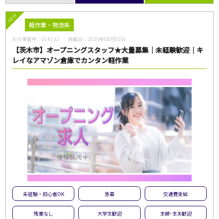
NEW
軽作業・物流系
お仕事番号：
014132
掲載日：
2026年08月02日
【茨木市】オープニングスタッフ★大量募集｜未経験歓迎｜キ
レイなアマゾン倉庫でカンタン軽作業
未経験・初心者OK
急募
交通費支給
残業なし
大学生歓迎
主婦･主夫歓迎