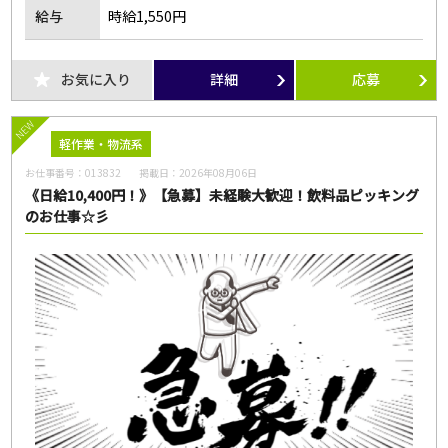
給与
時給1,550円
お気に入り
詳細
応募
NEW
軽作業・物流系
お仕事番号：
013832
掲載日：
2026年08月06日
《日給10,400円！》【急募】未経験大歓迎！飲料品ピッキング
のお仕事☆彡