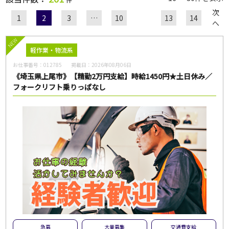
次
1
2
3
…
10
13
14
へ
職種
NEW
軽作業・物流系
お仕事番号：
012785
掲載日：
2026年08月06日
給与
《埼玉県上尾市》【精勤2万円支給】時給1450円★土日休み／
フォークリフト乗りっぱなし
雇用形態
一般派遣
紹介予定派遣
紹介
契約社員
パート・アルバイト
正社員
無期雇用派遣
こだわり
未経験・初心者OK
急募
大量募集
交通費支給
急募
大量募集
交通費支給