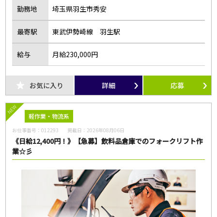
勤務地
埼玉県羽生市秀安
最寄駅
東武伊勢崎線 羽生駅
給与
月給230,000円
お気に入り
詳細
応募
NEW
軽作業・物流系
お仕事番号：
012293
掲載日：
2026年08月06日
《日給12,400円！》【急募】飲料品倉庫でのフォークリフト作
業☆彡