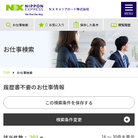
MENU
0
お仕事検索
お気に入り
保存した条件
閲覧履歴
お仕事検索
TOP
お仕事検索
履歴書不要のお仕事情報
この検索条件を保存する
検索条件変更
勤務地
201
該当件数：
16 ～ 30件を表示
件