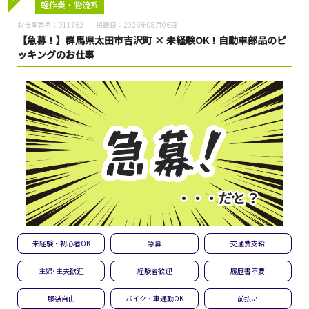
軽作業・物流系
お仕事番号：
011762
掲載日：
2026年08月06日
【急募！】群馬県太田市吉沢町 × 未経験OK！自動車部品のピ
ッキングのお仕事
未経験・初心者OK
急募
交通費支給
主婦･主夫歓迎
経験者歓迎
履歴書不要
服装自由
バイク・車通勤OK
前払い