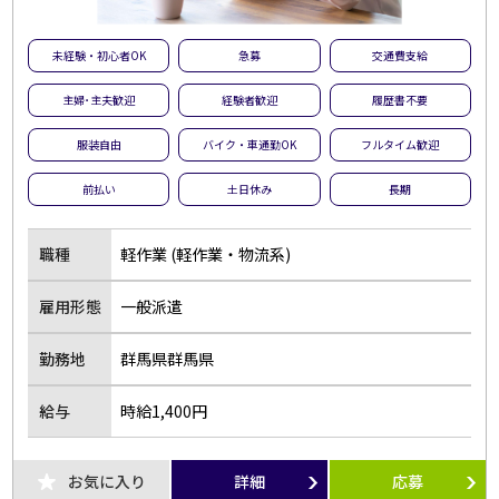
未経験・初心者OK
急募
交通費支給
主婦･主夫歓迎
経験者歓迎
履歴書不要
服装自由
バイク・車通勤OK
フルタイム歓迎
前払い
土日休み
長期
職種
軽作業 (軽作業・物流系)
雇用形態
一般派遣
勤務地
群馬県群馬県
給与
時給1,400円
お気に入り
詳細
応募