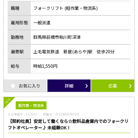
職種
フォークリフト (軽作業・物流系)
雇用形態
一般派遣
勤務地
群馬県前橋市粕川町深津
最寄駅
上毛電気鉄道 新屋(あらや)駅 徒歩20分
給与
時給1,550円
お気に入り
詳細
応募
NEW
軽作業・物流系
お仕事番号：
013943
掲載日：
2026年08月06日
【契約社員】安定して働くなら☆飲料品倉庫内でのフォークリ
フトオペレーター♪ 未経験OK！