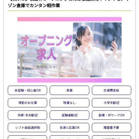
ゾン倉庫でカンタン軽作業
未経験・初心者OK
急募
交通費支給
夜勤のお仕事
残業なし
大学生歓迎
主婦･主夫歓迎
経験者歓迎
副業・WワークOK
シフト自由選択制
友達と応募OK
履歴書不要