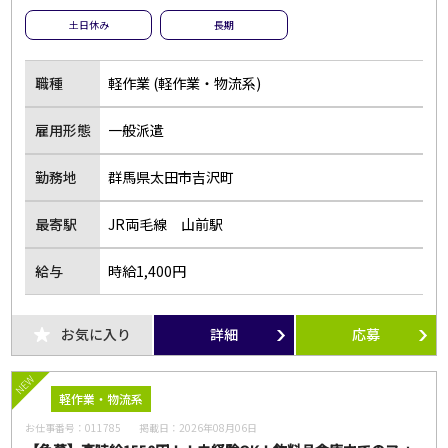
土日休み
長期
職種
軽作業 (軽作業・物流系)
雇用形態
一般派遣
勤務地
群馬県太田市吉沢町
最寄駅
JR両毛線 山前駅
給与
時給1,400円
お気に入り
詳細
応募
NEW
軽作業・物流系
お仕事番号：
011785
掲載日：
2026年08月06日