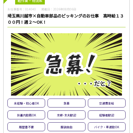
フリーワード
軽作業・物流系
お仕事番号：
014040
掲載日：
2026年08月06日
埼玉県川越市×自動車部品のピッキングのお仕事 高時給１３
００円！週２～OK！
この条件のお仕事数
201
件
この条件で検索
全ての条件をクリア
未経験・初心者OK
急募
交通費支給
扶養内勤務OK
主婦･主夫歓迎
経験者歓迎
履歴書不要
服装自由
バイク・車通勤OK