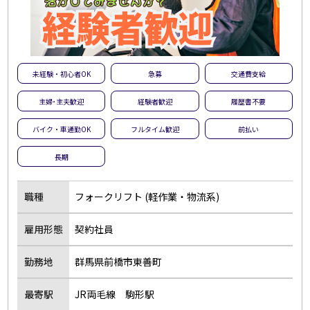
未経験・初心者OK
急募
交通費支給
主婦･主夫歓迎
経験者歓迎
履歴書不要
バイク・車通勤OK
フルタイム歓迎
前払い
長期
職種
フォークリフト (軽作業・物流系)
雇用形態
契約社員
勤務地
群馬県前橋市東善町
最寄駅
JR両毛線 駒形駅