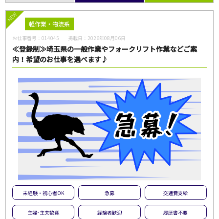
NEW
軽作業・物流系
お仕事番号：
014045
掲載日：
2026年08月06日
≪登録制≫埼玉県の一般作業やフォークリフト作業などご案
内！希望のお仕事を選べます♪
未経験・初心者OK
急募
交通費支給
主婦･主夫歓迎
経験者歓迎
履歴書不要