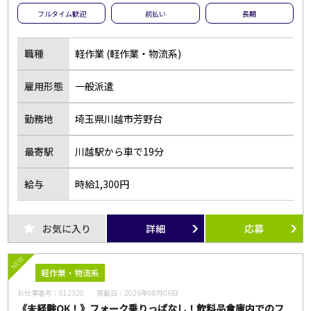
フルタイム歓迎
前払い
長期
職種
軽作業 (軽作業・物流系)
雇用形態
一般派遣
勤務地
埼玉県川越市芳野台
最寄駅
川越駅から車で19分
給与
時給1,300円
お気に入り
詳細
応募
NEW
軽作業・物流系
お仕事番号：
012320
掲載日：
2026年08月06日
《未経験OK！》フォーク乗りっぱなし！飲料品倉庫内でのフ