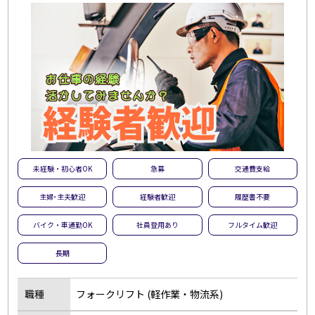
未経験・初心者OK
急募
交通費支給
主婦･主夫歓迎
経験者歓迎
履歴書不要
バイク・車通勤OK
社員登用あり
フルタイム歓迎
長期
職種
フォークリフト (軽作業・物流系)