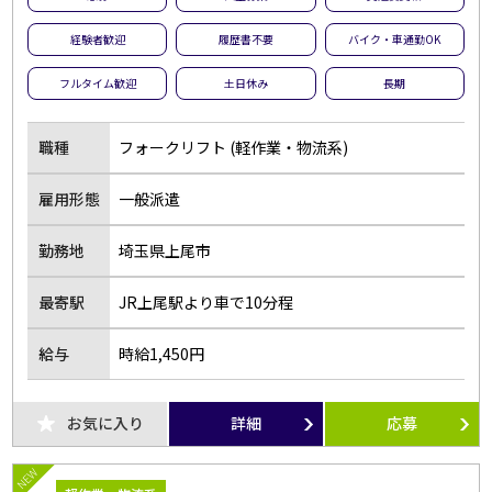
夜勤のお仕事
残業なし
経験者歓迎
履歴書不要
バイク・車通勤OK
扶養内勤務OK
大学生歓迎
フルタイム歓迎
土日休み
長期
主婦･主夫歓迎
経験者歓迎
副業・WワークOK
シフト自由選択制
職種
フォークリフト (軽作業・物流系)
即日勤務OK
友達と応募OK
雇用形態
一般派遣
履歴書不要
駅チカ･駅ナカ
服装自由
バイク・車通勤OK
勤務地
埼玉県上尾市
オープニング
社員登用あり
最寄駅
JR上尾駅より車で10分程
短時間勤務
フルタイム歓迎
前払い
土日休み
給与
時給1,450円
長期
短期
単発・1日OK
外国人活躍中
お気に入り
詳細
応募
留学生歓迎
寮・社宅あり
NEW