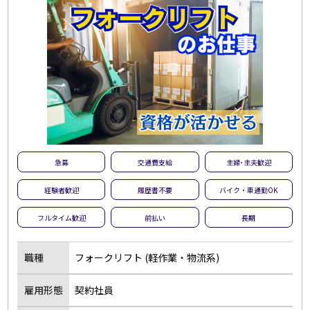
急募
交通費支給
主婦･主夫歓迎
経験者歓迎
履歴書不要
バイク・車通勤OK
フルタイム歓迎
前払い
長期
職種
フォークリフト (軽作業・物流系)
雇用形態
契約社員