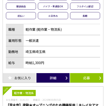
服装自由
バイク・車通勤OK
フルタイム歓迎
前払い
土日休み
長期
職種
軽作業 (軽作業・物流系)
雇用形態
一般派遣
勤務地
埼玉県埼玉県
給与
時給1,300円
お気に入り
詳細
応募
NEW
軽作業・物流系
お仕事番号：
014133
掲載日：
2026年08月05日
【茨木市】夜勤★オープニングのため積極採用｜キレイなアマ