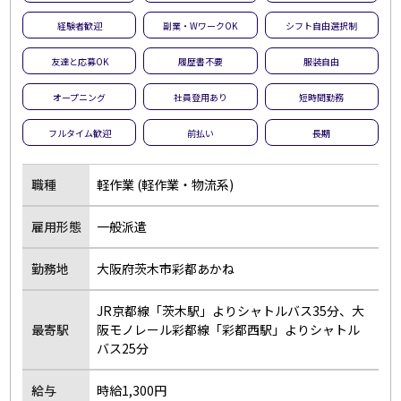
経験者歓迎
副業・WワークOK
シフト自由選択制
友達と応募OK
履歴書不要
服装自由
オープニング
社員登用あり
短時間勤務
フルタイム歓迎
前払い
長期
職種
軽作業 (軽作業・物流系)
雇用形態
一般派遣
勤務地
大阪府茨木市彩都あかね
JR京都線「茨木駅」よりシャトルバス35分、大
最寄駅
阪モノレール彩都線「彩都西駅」よりシャトル
バス25分
給与
時給1,300円