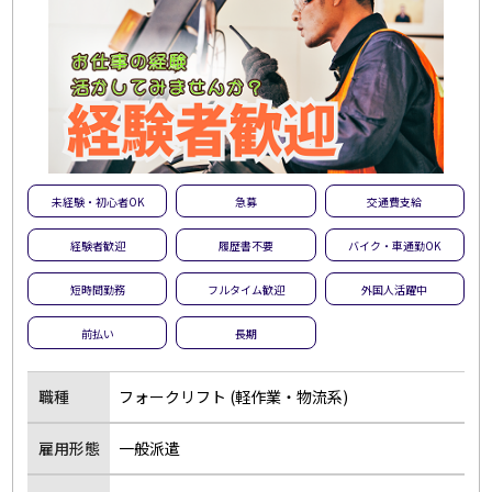
未経験・初心者OK
急募
交通費支給
経験者歓迎
履歴書不要
バイク・車通勤OK
短時間勤務
フルタイム歓迎
外国人活躍中
前払い
長期
職種
フォークリフト (軽作業・物流系)
雇用形態
一般派遣