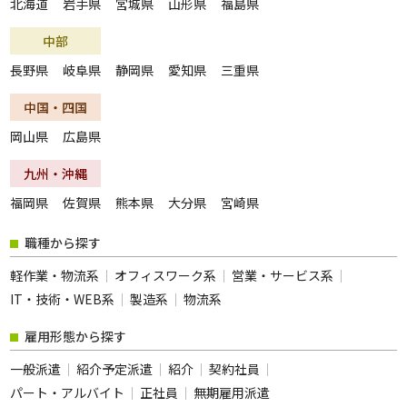
北海道
岩手県
宮城県
山形県
福島県
夜勤のお仕事
残業なし
中部
扶養内勤務OK
大学生歓迎
長野県
岐阜県
静岡県
愛知県
三重県
主婦･主夫歓迎
経験者歓迎
中国・四国
副業・WワークOK
シフト自由選択制
岡山県
広島県
即日勤務OK
友達と応募OK
履歴書不要
駅チカ･駅ナカ
九州・沖縄
服装自由
バイク・車通勤OK
福岡県
佐賀県
熊本県
大分県
宮崎県
オープニング
社員登用あり
職種から探す
短時間勤務
フルタイム歓迎
軽作業・物流系
オフィスワーク系
営業・サービス系
前払い
土日休み
IT・技術・WEB系
製造系
物流系
長期
短期
雇用形態から探す
単発・1日OK
外国人活躍中
一般派遣
紹介予定派遣
紹介
契約社員
留学生歓迎
寮・社宅あり
パート・アルバイト
正社員
無期雇用派遣