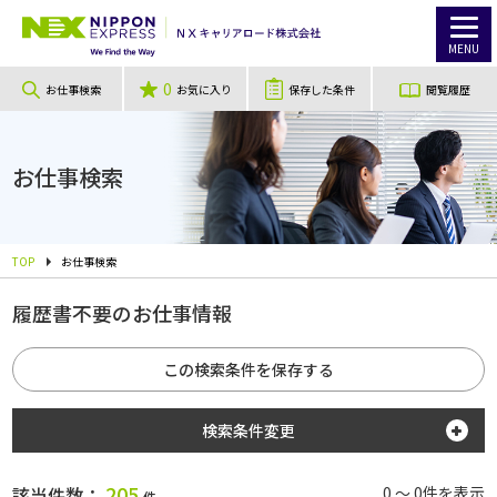
MENU
0
お仕事検索
お気に入り
保存した条件
閲覧履歴
お仕事検索
TOP
お仕事検索
履歴書不要のお仕事情報
この検索条件を保存する
検索条件変更
勤務地
205
該当件数：
0 ～ 0件を表示
件