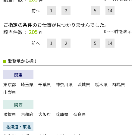
前へ
1
2
5
14
職種
ご指定の条件のお仕事が見つかりませんでした。
205
該当件数：
0 ～ 0件を表示
件
給与
前へ
1
2
5
14
勤務地から探す
雇用形態
関東
一般派遣
紹介予定派遣
東京都
埼玉県
千葉県
神奈川県
茨城県
栃木県
群馬県
紹介
契約社員
山梨県
パート・アルバイト
正社員
関西
無期雇用派遣
滋賀県
京都府
大阪府
兵庫県
奈良県
こだわり
未経験・初心者OK
急募
北海道・東北
大量募集
交通費支給