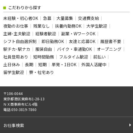
フリーワード
こだわりから探す
未経験・初心者OK
急募
大量募集
交通費支給
夜勤のお仕事
残業なし
扶養内勤務OK
大学生歓迎
主婦･主夫歓迎
経験者歓迎
副業・WワークOK
この条件のお仕事数
シフト自由選択制
即日勤務OK
友達と応募OK
履歴書不要
205
駅チカ･駅ナカ
服装自由
バイク・車通勤OK
件
オープニング
社員登用あり
短時間勤務
フルタイム歓迎
前払い
この条件で検索
土日休み
長期
短期
単発・1日OK
外国人活躍中
留学生歓迎
寮・社宅あり
全ての条件をクリア
〒106-0044
東京都港区東麻布1-28-13
ＮＸ商事麻布ビル4階
電話:050-3819-7860
お仕事検索