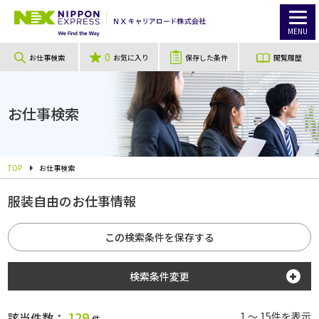
MENU
0
お仕事検索
お気に入り
保存した条件
閲覧履歴
お仕事検索
TOP
お仕事検索
服装自由のお仕事情報
この検索条件を保存する
検索条件変更
勤務地
129
該当件数：
1 ～ 15件を表示
件