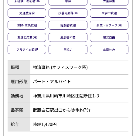
未経験・初心者OK
急募
大量募集
交通費支給
扶養内勤務OK
大学生歓迎
主婦･主夫歓迎
経験者歓迎
副業・WワークOK
友達と応募OK
履歴書不要
服装自由
フルタイム歓迎
前払い
土日休み
職種
物流事務 (オフィスワーク系)
雇用形態
パート・アルバイト
勤務地
神奈川県川崎市川崎区田辺新田1-3
最寄駅
武蔵白石駅出口から徒歩約7分
給与
時給1,420円