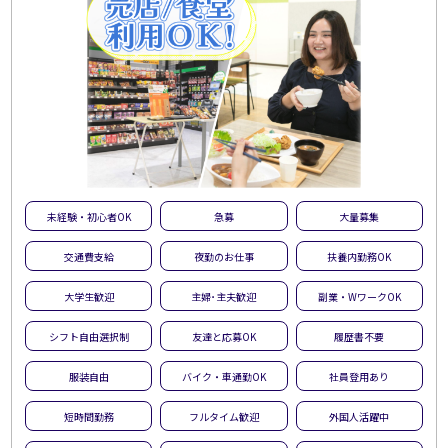
未経験・初心者OK
急募
大量募集
交通費支給
夜勤のお仕事
扶養内勤務OK
大学生歓迎
主婦･主夫歓迎
副業・WワークOK
シフト自由選択制
友達と応募OK
履歴書不要
服装自由
バイク・車通勤OK
社員登用あり
短時間勤務
フルタイム歓迎
外国人活躍中