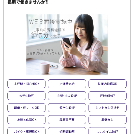
長期で働きませんか⁈
未経験・初心者OK
交通費支給
扶養内勤務OK
大学生歓迎
主婦･主夫歓迎
経験者歓迎
副業・WワークOK
留学生歓迎
シフト自由選択制
友達と応募OK
履歴書不要
服装自由
バイク・車通勤OK
短時間勤務
フルタイム歓迎