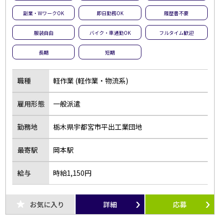
副業・WワークOK
即日勤務OK
履歴書不要
服装自由
バイク・車通勤OK
フルタイム歓迎
長期
短期
職種
軽作業 (軽作業・物流系)
雇用形態
一般派遣
勤務地
栃木県宇都宮市平出工業団地
最寄駅
岡本駅
給与
時給1,150円
お気に入り
詳細
応募