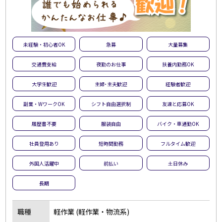
未経験・初心者OK
急募
大量募集
交通費支給
夜勤のお仕事
扶養内勤務OK
大学生歓迎
主婦･主夫歓迎
経験者歓迎
副業・WワークOK
シフト自由選択制
友達と応募OK
履歴書不要
服装自由
バイク・車通勤OK
社員登用あり
短時間勤務
フルタイム歓迎
外国人活躍中
前払い
土日休み
長期
職種
軽作業 (軽作業・物流系)