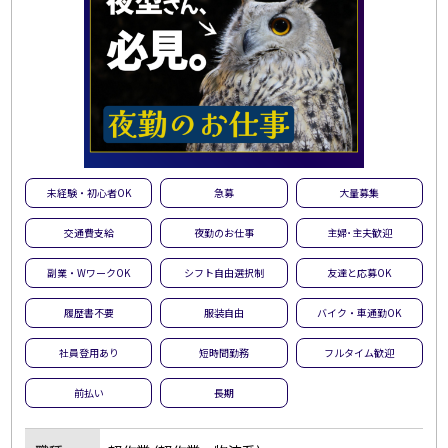
未経験・初心者OK
急募
大量募集
交通費支給
夜勤のお仕事
主婦･主夫歓迎
副業・WワークOK
シフト自由選択制
友達と応募OK
履歴書不要
服装自由
バイク・車通勤OK
社員登用あり
短時間勤務
フルタイム歓迎
前払い
長期