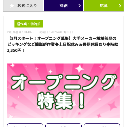
フリーワード
お気に入り
詳細
応募
軽作業・物流系
お仕事番号：
014075
掲載日：
2026年07月06日
【8月スタート！オープニング募集】大手メーカー機械部品の
この条件のお仕事数
129
ピッキングなど簡単軽作業◆土日祝休み＆長期休暇あり◆時給
件
1,350円！
この条件で検索
全ての条件をクリア