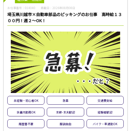
お仕事番号：
014040
掲載日：
2026年08月08日
埼玉県川越市×自動車部品のピッキングのお仕事 高時給１３
００円！週２～OK！
未経験・初心者OK
急募
交通費支給
扶養内勤務OK
主婦･主夫歓迎
経験者歓迎
履歴書不要
服装自由
バイク・車通勤OK