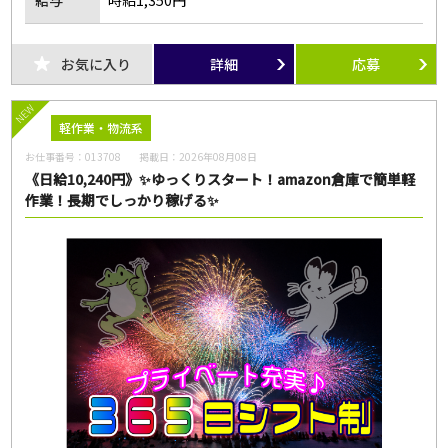
給与
時給1,350円
お気に入り
詳細
応募
NEW
軽作業・物流系
お仕事番号：
013708
掲載日：
2026年08月08日
《日給10,240円》✨ゆっくりスタート！amazon倉庫で簡単軽
作業！長期でしっかり稼げる✨