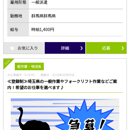
雇用形態
一般派遣
勤務地
群馬県群馬県
給与
時給1,400円
お気に入り
詳細
応募
NEW
軽作業・物流系
お仕事番号：
014045
掲載日：
2026年08月08日
≪登録制≫埼玉県の一般作業やフォークリフト作業などご案
内！希望のお仕事を選べます♪