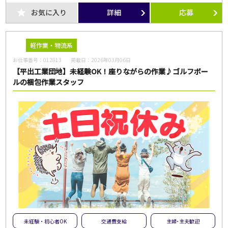
お気に入り
詳細
応募
軽作業・物流系
お仕事番号：
012813
掲載日：
2026年03月06日
【平出工業団地】未経験OK！座りながらの作業♪ゴルフボー
ルの梱包作業スタッフ
未経験・初心者OK
交通費支給
主婦･主夫歓迎