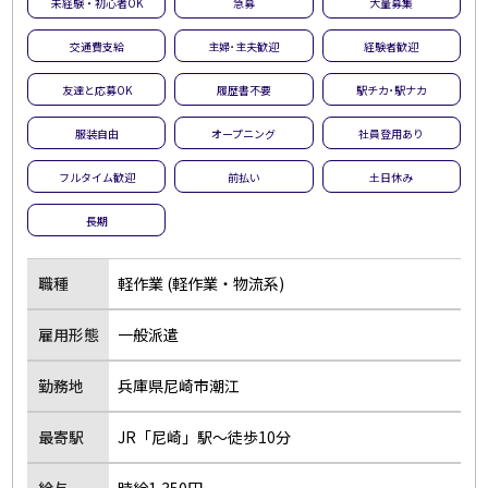
未経験・初心者OK
急募
大量募集
交通費支給
主婦･主夫歓迎
経験者歓迎
友達と応募OK
履歴書不要
駅チカ･駅ナカ
服装自由
オープニング
社員登用あり
フルタイム歓迎
前払い
土日休み
長期
職種
軽作業 (軽作業・物流系)
雇用形態
一般派遣
勤務地
兵庫県尼崎市潮江
最寄駅
JR「尼崎」駅～徒歩10分