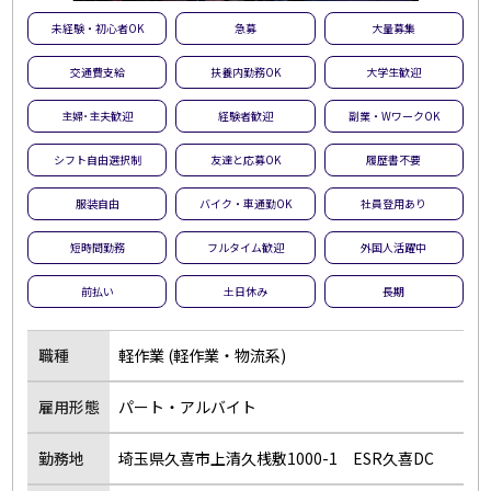
未経験・初心者OK
急募
大量募集
交通費支給
扶養内勤務OK
大学生歓迎
主婦･主夫歓迎
経験者歓迎
副業・WワークOK
シフト自由選択制
友達と応募OK
履歴書不要
服装自由
バイク・車通勤OK
社員登用あり
短時間勤務
フルタイム歓迎
外国人活躍中
前払い
土日休み
長期
職種
軽作業 (軽作業・物流系)
雇用形態
パート・アルバイト
勤務地
埼玉県久喜市上清久桟敷1000-1 ESR久喜DC