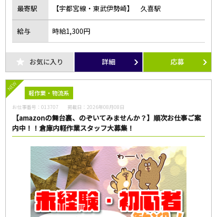
最寄駅
【宇都宮線・東武伊勢崎】 久喜駅
給与
時給1,300円
お気に入り
詳細
応募
NEW
軽作業・物流系
お仕事番号：
013707
掲載日：
2026年08月08日
【amazonの舞台裏、のぞいてみませんか？】順次お仕事ご案
内中！！倉庫内軽作業スタッフ大募集！