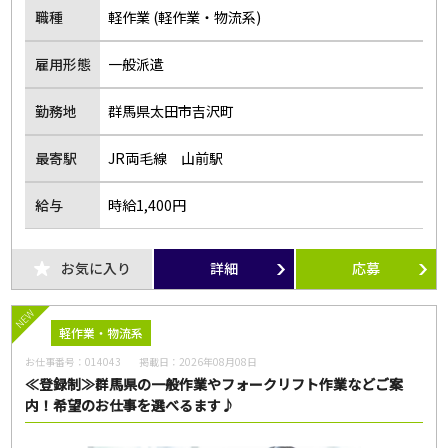
職種
軽作業 (軽作業・物流系)
雇用形態
一般派遣
勤務地
群馬県太田市吉沢町
最寄駅
JR両毛線 山前駅
給与
時給1,400円
お気に入り
詳細
応募
NEW
軽作業・物流系
お仕事番号：
014043
掲載日：
2026年08月08日
≪登録制≫群馬県の一般作業やフォークリフト作業などご案
内！希望のお仕事を選べるます♪