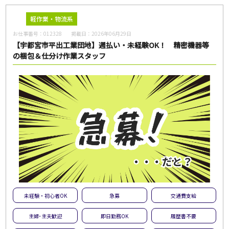
軽作業・物流系
お仕事番号：
012328
掲載日：
2026年06月29日
【宇都宮市平出工業団地】週払い・未経験OK！ 精密機器等
の梱包＆仕分け作業スタッフ
未経験・初心者OK
急募
交通費支給
主婦･主夫歓迎
即日勤務OK
履歴書不要