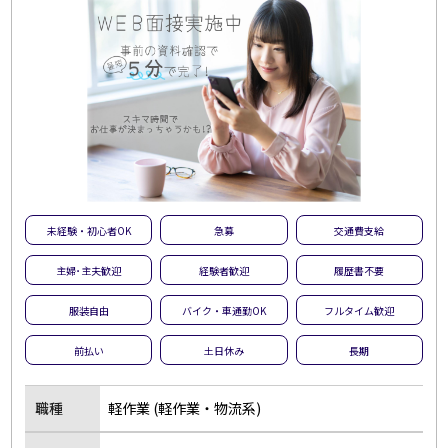
未経験・初心者OK
急募
交通費支給
主婦･主夫歓迎
経験者歓迎
履歴書不要
服装自由
バイク・車通勤OK
フルタイム歓迎
前払い
土日休み
長期
職種
軽作業 (軽作業・物流系)