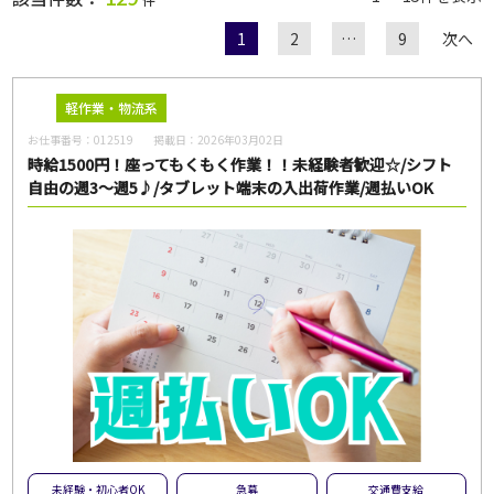
1
2
…
9
次へ
職種
軽作業・物流系
お仕事番号：
012519
掲載日：
2026年03月02日
給与
時給1500円！座ってもくもく作業！！未経験者歓迎☆/シフト
自由の週3～週5♪/タブレット端末の入出荷作業/週払いOK
雇用形態
一般派遣
紹介予定派遣
紹介
契約社員
パート・アルバイト
正社員
無期雇用派遣
こだわり
未経験・初心者OK
急募
大量募集
交通費支給
未経験・初心者OK
急募
交通費支給