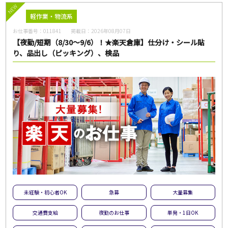
NEW
軽作業・物流系
お仕事番号：
011841
掲載日：
2026年08月07日
【夜勤/短期（8/30～9/6）！★楽天倉庫】仕分け・シール貼
り、品出し（ピッキング）、検品
未経験・初心者OK
急募
大量募集
交通費支給
夜勤のお仕事
単発・1日OK