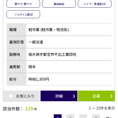
駅チカ･駅ナカ
服装自由
バイク・車通勤OK
フルタイム歓迎
職種
軽作業 (軽作業・物流系)
雇用形態
一般派遣
勤務地
栃木県宇都宮市平出工業団地
最寄駅
岡本
給与
時給1,300円
お気に入り
詳細
応募
129
該当件数：
1 ～ 15件を表示
件