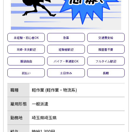
未経験・初心者OK
急募
交通費支給
主婦･主夫歓迎
経験者歓迎
履歴書不要
服装自由
バイク・車通勤OK
フルタイム歓迎
前払い
土日休み
長期
職種
軽作業 (軽作業・物流系)
雇用形態
一般派遣
勤務地
埼玉県埼玉県
給与
時給1,300円