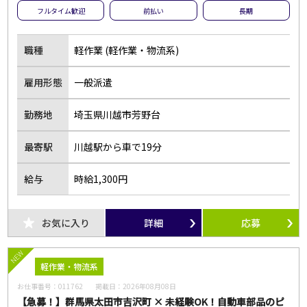
フルタイム歓迎
前払い
長期
職種
軽作業 (軽作業・物流系)
雇用形態
一般派遣
勤務地
埼玉県川越市芳野台
最寄駅
川越駅から車で19分
給与
時給1,300円
お気に入り
詳細
応募
NEW
軽作業・物流系
お仕事番号：
011762
掲載日：
2026年08月08日
【急募！】群馬県太田市吉沢町 × 未経験OK！自動車部品のピ