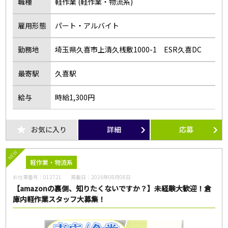
職種
軽作業 (軽作業・物流系)
雇用形態
パート・アルバイト
勤務地
埼玉県久喜市上清久桟敷1000-1 ESR久喜DC
最寄駅
久喜駅
給与
時給1,300円
お気に入り
詳細
応募
NEW
軽作業・物流系
お仕事番号：
012721
掲載日：
2026年08月08日
【amazonの裏側、知りたくないですか？】未経験大歓迎！倉
庫内軽作業スタッフ大募集！