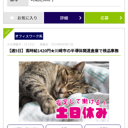
お気に入り
詳細
応募
NEW
オフィスワーク系
お仕事番号：
013332
掲載日：
2026年08月07日
【週5日】高時給1420円★川崎市の半導体関連倉庫で検品事務