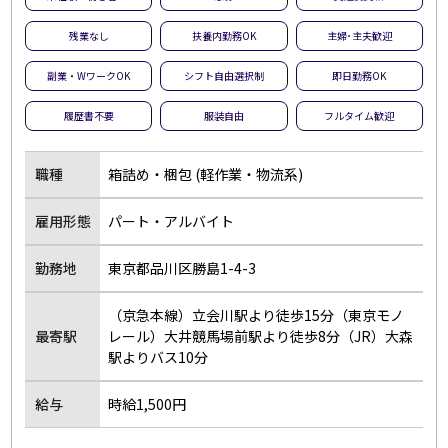
夜勤のお仕事
残業なし
残業なし
扶養内勤務OK
主婦･主夫歓迎
扶養内勤務OK
大学生歓迎
副業・WワークOK
シフト自由選択制
即日勤務OK
主婦･主夫歓迎
経験者歓迎
履歴書不要
服装自由
フルタイム歓迎
副業・WワークOK
シフト自由選択制
即日勤務OK
友達と応募OK
職種
箱詰め・梱包 (軽作業・物流系)
履歴書不要
駅チカ･駅ナカ
雇用形態
パート・アルバイト
服装自由
バイク・車通勤OK
オープニング
社員登用あり
勤務地
東京都品川区勝島1-4-3
短時間勤務
フルタイム歓迎
（京急本線）立会川駅より徒歩15分（東京モノ
前払い
土日休み
最寄駅
レール）大井競馬場前駅より徒歩8分（JR）大森
長期
短期
駅よりバス10分
単発・1日OK
外国人活躍中
給与
時給1,500円
留学生歓迎
寮・社宅あり