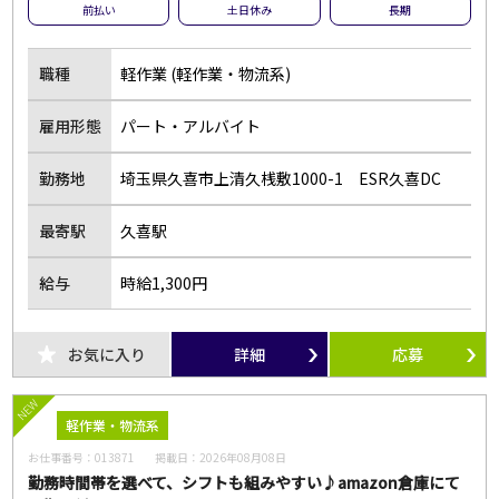
前払い
土日休み
長期
職種
軽作業 (軽作業・物流系)
雇用形態
パート・アルバイト
勤務地
埼玉県久喜市上清久桟敷1000-1 ESR久喜DC
最寄駅
久喜駅
給与
時給1,300円
お気に入り
詳細
応募
NEW
軽作業・物流系
お仕事番号：
013871
掲載日：
2026年08月08日
勤務時間帯を選べて、シフトも組みやすい♪amazon倉庫にて