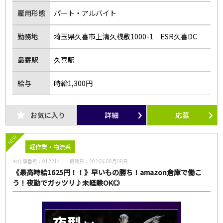
雇用形態
パート・アルバイト
勤務地
埼玉県久喜市上清久桟敷1000-1 ESR久喜DC
最寄駅
久喜駅
給与
時給1,300円
お気に入り
詳細
応募
NEW
軽作業・物流系
お仕事番号：
012214
掲載日：
2026年08月08日
《最高時給1625円！！》早いもの勝ち！amazon倉庫で働こ
う！夜勤でガッツリ♪未経験OK◎