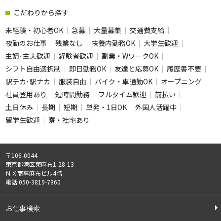
フリーワード
こだわりから探す
未経験・初心者OK
急募
大量募集
交通費支給
夜勤のお仕事
残業なし
扶養内勤務OK
大学生歓迎
主婦･主夫歓迎
経験者歓迎
副業・WワークOK
この条件のお仕事数
シフト自由選択制
即日勤務OK
友達と応募OK
履歴書不要
132
駅チカ･駅ナカ
服装自由
バイク・車通勤OK
件
オープニング
社員登用あり
短時間勤務
フルタイム歓迎
前払い
この条件で検索
土日休み
長期
短期
単発・1日OK
外国人活躍中
留学生歓迎
寮・社宅あり
全ての条件をクリア
〒106-0044
東京都港区東麻布1-28-13
ＮＸ商事麻布ビル4階
電話:050-3819-7860
お仕事検索