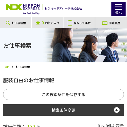
MENU
0
お仕事検索
お気に入り
保存した条件
閲覧履歴
お仕事検索
TOP
お仕事検索
服装自由のお仕事情報
この検索条件を保存する
検索条件変更
勤務地
132
該当件数：
0 ～ 0件を表示
件