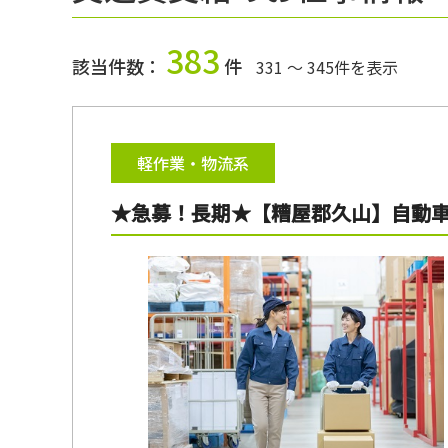
383
該当件数：
件
331 ～ 345件を表示
軽作業・物流系
★急募！長期★【糟屋郡久山】自動車部