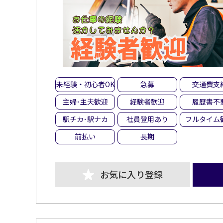
未経験・初心者OK
急募
交通費支
主婦･主夫歓迎
経験者歓迎
履歴書不
駅チカ･駅ナカ
社員登用あり
フルタイム
前払い
長期
お気に入り登録