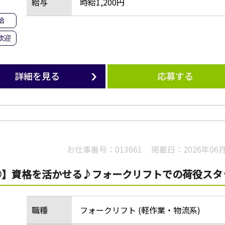
給与
時給1,200円
給
歓迎
詳細を見る
応募する
お仕事番号：
013661
掲載日：
2026年06
◎】資格を活かせる♪フォークリフトでの荷役スタ
職種
フォークリフト (軽作業・物流系)