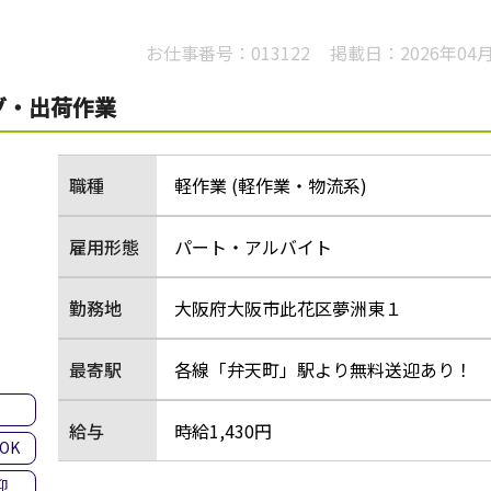
お仕事番号：
013122
掲載日：
2026年04
グ・出荷作業
職種
軽作業 (軽作業・物流系)
雇用形態
パート・アルバイト
勤務地
大阪府大阪市此花区夢洲東１
最寄駅
各線「弁天町」駅より無料送迎あり！
集
給与
時給1,430円
OK
迎