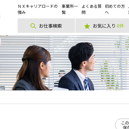
ＮＸキャリアロードの
事業所一
よくある質
初めての方
強み
覧
問
へ
お仕事検索
お気に入り
0件
この
保