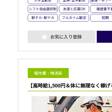
大学生歓迎
主婦･主夫歓迎
副業・Wワー
シフト自由選択制
友達と応募OK
履歴書不
駅チカ･駅ナカ
フルタイム歓迎
短期
お気に入り登録
軽作業・物流系
【高時給1,500円＆体に無理なく稼