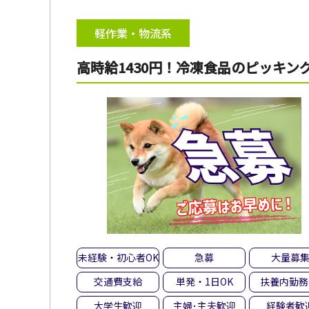
軽作業・物流系
高時給1430円！冷凍食品のピッキン
未経験・初心者OK
急募
大量募
交通費支給
単発・1日OK
扶養内勤務
大学生歓迎
主婦･主夫歓迎
経験者歓