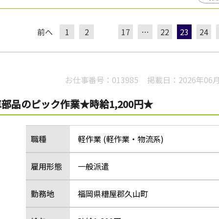
前へ
1
2
17
…
22
23
24
お仕事番号：
013985
掲載日：
2026年06
品のピック作業★時給1,200円★
職種
軽作業 (軽作業・物流系)
雇用形態
一般派遣
勤務地
福岡県糟屋郡久山町