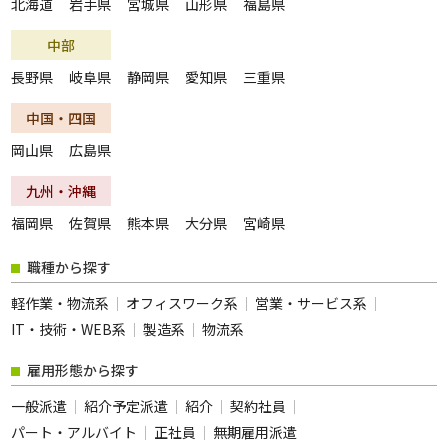
北海道
岩手県
宮城県
山形県
福島県
夜勤のお仕事
残業なし
中部
扶養内勤務OK
大学生歓迎
長野県
岐阜県
静岡県
愛知県
三重県
主婦･主夫歓迎
経験者歓迎
中国・四国
副業・WワークOK
シフト自由選択制
岡山県
広島県
即日勤務OK
友達と応募OK
履歴書不要
駅チカ･駅ナカ
九州・沖縄
服装自由
バイク・車通勤OK
福岡県
佐賀県
熊本県
大分県
宮崎県
オープニング
社員登用あり
職種から探す
短時間勤務
フルタイム歓迎
軽作業・物流系
オフィスワーク系
営業・サービス系
前払い
土日休み
IT・技術・WEB系
製造系
物流系
長期
短期
雇用形態から探す
単発・1日OK
外国人活躍中
一般派遣
紹介予定派遣
紹介
契約社員
留学生歓迎
寮・社宅あり
パート・アルバイト
正社員
無期雇用派遣