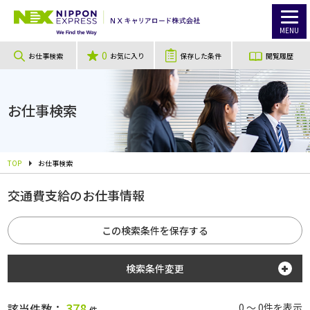
MENU
0
お仕事検索
お気に入り
保存した条件
閲覧履歴
お仕事検索
TOP
お仕事検索
交通費支給のお仕事情報
この検索条件を保存する
検索条件変更
勤務地
378
該当件数：
0 ～ 0件を表示
件