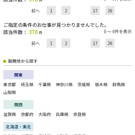
前へ
1
2
17
26
職種
ご指定の条件のお仕事が見つかりませんでした。
378
該当件数：
0 ～ 0件を表示
件
給与
前へ
1
2
17
26
勤務地から探す
雇用形態
関東
一般派遣
紹介予定派遣
東京都
埼玉県
千葉県
神奈川県
茨城県
栃木県
群馬県
紹介
契約社員
山梨県
パート・アルバイト
正社員
関西
無期雇用派遣
滋賀県
京都府
大阪府
兵庫県
奈良県
こだわり
未経験・初心者OK
急募
北海道・東北
大量募集
交通費支給