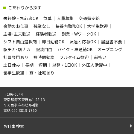
フリーワード
こだわりから探す
未経験・初心者OK
急募
大量募集
交通費支給
夜勤のお仕事
残業なし
扶養内勤務OK
大学生歓迎
主婦･主夫歓迎
経験者歓迎
副業・WワークOK
この条件のお仕事数
シフト自由選択制
即日勤務OK
友達と応募OK
履歴書不要
378
駅チカ･駅ナカ
服装自由
バイク・車通勤OK
件
オープニング
社員登用あり
短時間勤務
フルタイム歓迎
前払い
この条件で検索
土日休み
長期
短期
単発・1日OK
外国人活躍中
留学生歓迎
寮・社宅あり
全ての条件をクリア
〒106-0044
東京都港区東麻布1-28-13
ＮＸ商事麻布ビル4階
電話:050-3819-7860
お仕事検索