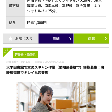
南海本線「堺駅」よりシャトルバス20分、JR大
最寄駅
阪環状線、南海本線、高野線「新今宮駅」より
シャトルバス25分、
給与
時給1,300円
お気に入り
詳細
応募
NEW
軽作業・物流系
お仕事番号：
014126
掲載日：
2026年08月05日
大学図書館で本のスキャン作業（愛知県豊橋市）短期募集！冷
暖房完備でキレイな図書館