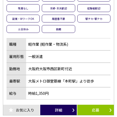
残業なし
主婦･主夫歓迎
経験者歓迎
副業・WワークOK
履歴書不要
駅チカ･駅ナカ
土日休み
長期
職種
軽作業 (軽作業・物流系)
雇用形態
一般派遣
勤務地
大阪府大阪市西区新町付近
最寄駅
大阪メトロ御堂筋線「本町駅」より徒歩
給与
時給1,350円
お気に入り
詳細
応募