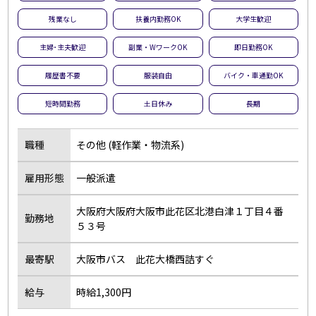
残業なし
扶養内勤務OK
大学生歓迎
主婦･主夫歓迎
副業・WワークOK
即日勤務OK
履歴書不要
服装自由
バイク・車通勤OK
短時間勤務
土日休み
長期
職種
その他 (軽作業・物流系)
雇用形態
一般派遣
大阪府大阪府大阪市此花区北港白津１丁目４番
勤務地
５３号
最寄駅
大阪市バス 此花大橋西詰すぐ
給与
時給1,300円