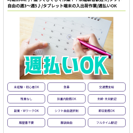
自由の週3～週5♪/タブレット端末の入出荷作業/週払いOK
未経験・初心者OK
急募
交通費支給
残業なし
扶養内勤務OK
主婦･主夫歓迎
副業・WワークOK
シフト自由選択制
即日勤務OK
履歴書不要
服装自由
フルタイム歓迎