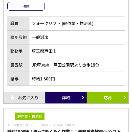
長期
職種
フォークリフト (軽作業・物流系)
雇用形態
一般派遣
勤務地
埼玉県戸田市
最寄駅
JR埼京線：戸田公園駅より徒歩18分
給与
時給1,500円
お気に入り
詳細
応募
軽作業・物流系
お仕事番号：
012519
掲載日：
2026年03月02日
時給1500円！座ってもくもく作業！！未経験者歓迎☆/シフト