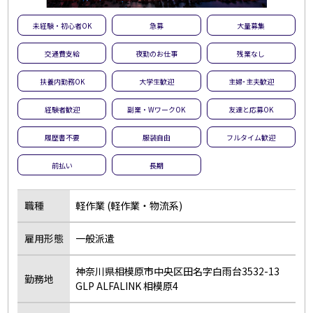
未経験・初心者OK
急募
大量募集
交通費支給
夜勤のお仕事
残業なし
扶養内勤務OK
大学生歓迎
主婦･主夫歓迎
経験者歓迎
副業・WワークOK
友達と応募OK
履歴書不要
服装自由
フルタイム歓迎
前払い
長期
職種
軽作業 (軽作業・物流系)
雇用形態
一般派遣
神奈川県相模原市中央区田名字白雨台3532-13
勤務地
GLP ALFALINK 相模原4