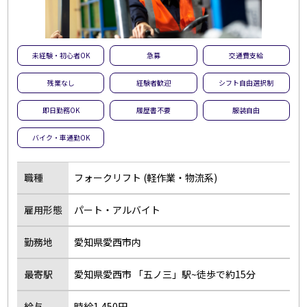
未経験・初心者OK
急募
交通費支給
残業なし
経験者歓迎
シフト自由選択制
即日勤務OK
履歴書不要
服装自由
バイク・車通勤OK
職種
フォークリフト (軽作業・物流系)
雇用形態
パート・アルバイト
勤務地
愛知県愛西市内
最寄駅
愛知県愛西市 「五ノ三」駅~徒歩で約15分
給与
時給1,450円