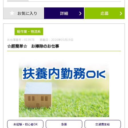
お気に入り
詳細
応募
軽作業・物流系
お仕事番号：
013978
掲載日：
2026年05月19日
☆超簡単☆ お掃除のお仕事
未経験・初心者OK
急募
交通費支給