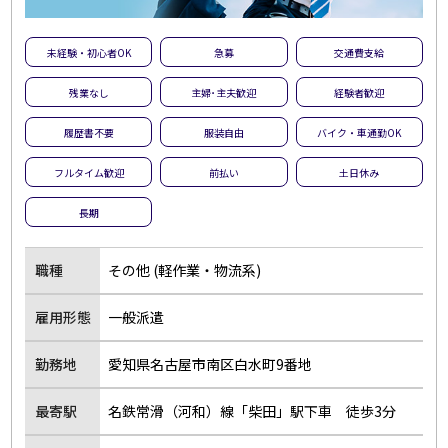
未経験・初心者OK
急募
交通費支給
残業なし
主婦･主夫歓迎
経験者歓迎
履歴書不要
服装自由
バイク・車通勤OK
フルタイム歓迎
前払い
土日休み
長期
職種
その他 (軽作業・物流系)
雇用形態
一般派遣
勤務地
愛知県名古屋市南区白水町9番地
最寄駅
名鉄常滑（河和）線「柴田」駅下車 徒歩3分