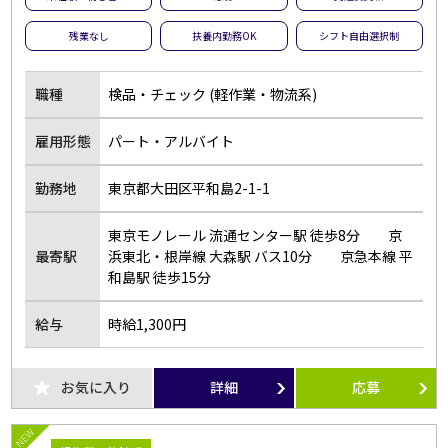
夜勤のお仕事
残業なし
残業なし
扶養内勤務OK
シフト自由選択制
扶養内勤務OK
大学生歓迎
職種
検品・チェック (軽作業・物流系)
主婦･主夫歓迎
経験者歓迎
副業・WワークOK
シフト自由選択制
雇用形態
パート・アルバイト
即日勤務OK
友達と応募OK
勤務地
東京都大田区平和島2-1-1
履歴書不要
駅チカ･駅ナカ
服装自由
バイク・車通勤OK
東京モノレール 流通センター駅 徒歩8分 京
オープニング
社員登用あり
最寄駅
浜東北・根岸線 大森駅 バス10分 京急本線 平
和島駅 徒歩15分
短時間勤務
フルタイム歓迎
前払い
土日休み
給与
時給1,300円
長期
短期
単発・1日OK
外国人活躍中
お気に入り
詳細
応募
留学生歓迎
寮・社宅あり
NEW