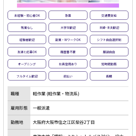
未経験・初心者OK
急募
交通費支給
残業なし
大学生歓迎
主婦･主夫歓迎
経験者歓迎
副業・WワークOK
シフト自由選択制
友達と応募OK
履歴書不要
服装自由
オープニング
社員登用あり
短時間勤務
フルタイム歓迎
前払い
長期
職種
軽作業 (軽作業・物流系)
雇用形態
一般派遣
勤務地
大阪府大阪市住之江区柴谷2丁目