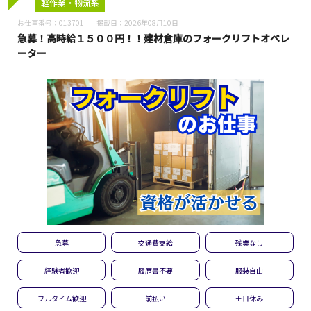
フリーワード
軽作業・物流系
お仕事番号：
013701
掲載日：
2026年08月10日
急募！高時給１５００円！！建材倉庫のフォークリフトオペレ
ーター
この条件のお仕事数
45
件
この条件で検索
全ての条件をクリア
急募
交通費支給
残業なし
経験者歓迎
履歴書不要
服装自由
フルタイム歓迎
前払い
土日休み