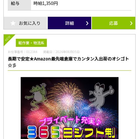
給与
時給1,350円
お気に入り
詳細
応募
NEW
軽作業・物流系
お仕事番号：
012344
掲載日：
2026年08月05日
長期で安定★Amazon最先端倉庫でカンタン入出荷のオシゴト
☆彡