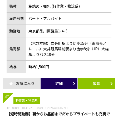
職種
箱詰め・梱包 (軽作業・物流系)
雇用形態
パート・アルバイト
勤務地
東京都品川区勝島1-4-3
（京急本線）立会川駅より徒歩15分（東京モノ
最寄駅
レール）大井競馬場前駅より徒歩8分（JR）大森
駅よりバス10分
給与
時給1,500円
お気に入り
詳細
応募
NEW
軽作業・物流系
お仕事番号：
014122
掲載日：
2026年07月27日
【短時間勤務】朝からお昼前までだからプライベートも充実で