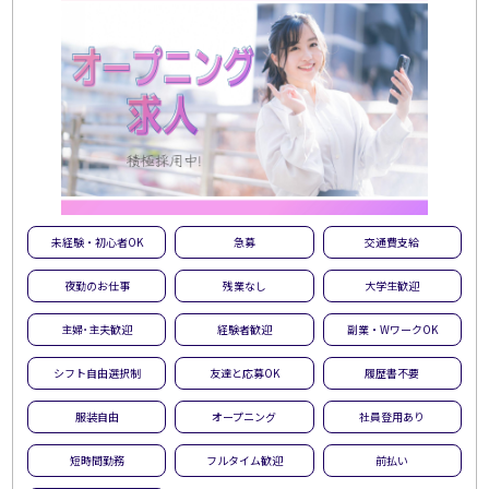
未経験・初心者OK
急募
交通費支給
夜勤のお仕事
残業なし
大学生歓迎
主婦･主夫歓迎
経験者歓迎
副業・WワークOK
シフト自由選択制
友達と応募OK
履歴書不要
服装自由
オープニング
社員登用あり
短時間勤務
フルタイム歓迎
前払い