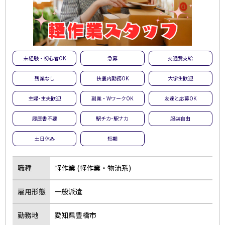
未経験・初心者OK
急募
交通費支給
残業なし
扶養内勤務OK
大学生歓迎
主婦･主夫歓迎
副業・WワークOK
友達と応募OK
履歴書不要
駅チカ･駅ナカ
服装自由
土日休み
短期
職種
軽作業 (軽作業・物流系)
雇用形態
一般派遣
勤務地
愛知県豊橋市