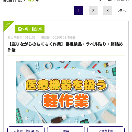
1
2
3
次へ
職種
NEW
軽作業・物流系
お仕事番号：
013158
掲載日：
2026年08月09日
給与
【座りながらのもくもく作業】目視検品・ラベル貼り・箱詰め
作業
雇用形態
一般派遣
紹介予定派遣
紹介
契約社員
パート・アルバイト
正社員
無期雇用派遣
こだわり
未経験・初心者OK
急募
大量募集
交通費支給
未経験・初心者OK
急募
交通費支給