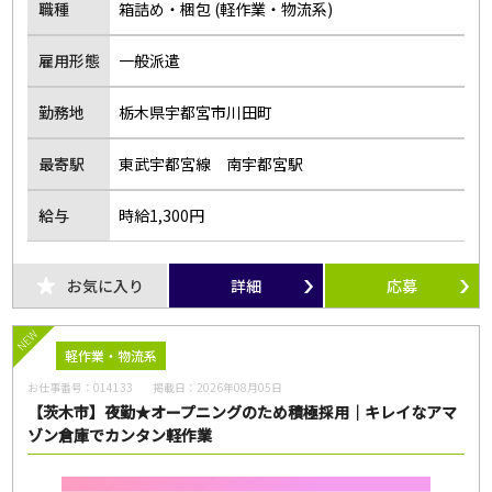
職種
箱詰め・梱包 (軽作業・物流系)
雇用形態
一般派遣
勤務地
栃木県宇都宮市川田町
最寄駅
東武宇都宮線 南宇都宮駅
給与
時給1,300円
お気に入り
詳細
応募
NEW
軽作業・物流系
お仕事番号：
014133
掲載日：
2026年08月05日
【茨木市】夜勤★オープニングのため積極採用｜キレイなアマ
ゾン倉庫でカンタン軽作業