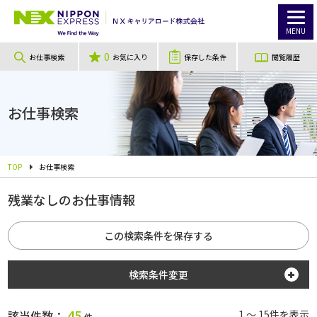
MENU
0
お仕事検索
お気に入り
保存した条件
閲覧履歴
お仕事検索
TOP
お仕事検索
残業なしのお仕事情報
この検索条件を保存する
検索条件変更
勤務地
45
該当件数：
1 ～ 15件を表示
件