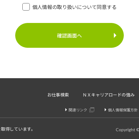
・登録面接に関するご連絡のため
個人情報の取り扱いについて同意する
・法令により正当な理由で開示を求められた場合のご対
介事業
・お問い合わせへのご対応
・お問い合わせ履歴の管理
・サービス向上のための検討資料作成等
に定める場合を除いて、ご本人様の同意なく、第三者に提供す
存、サーバー管理等の目的で、外部へ委託することがあります
等のみを選定し、なおかつ適正な管理を求めるための契約を取
・内容の訂正、追加又は削除・利用の停止、消去及び第三者へ
お仕事検索
ＮＸキャリアロードの強み
開示を請求することができます。
りや変更があった場合は訂正、追加、削除を請求することがで
関連リンク
個人情報保護方針
、消去、または第三者提供停止を請求することが出来ます。
け付けております。
を取得しています。
Copyright 
個人情報問合せ窓口】