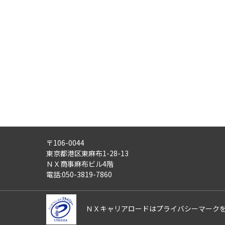
・労働者派遣事業
・紹介予定派遣事業
・職業安定法に基づく有料職業紹
・請負事業
4)
第三者への提供：
ご記入頂いた個人情報は、法令等
5)
外部の委託：
ご記入頂いた個人情報は、文書保
適正な管理体制を備えている会社
す。
〒106-0044
6)
個人情報の利用目的通知・開示
東京都港区東麻布1-28-13
ご記入頂いた個人情報について、
ＮＸ商事麻布ビル4階
また、ご記入頂いた個人情報に誤
電話:050-3819-7860
さらにまた、個人情報の利用停止
これらの請求は、次の窓口にて受
ＮＸキャリアロードはプライバシーマーク
【ＮＸキャリアロード株式会社 