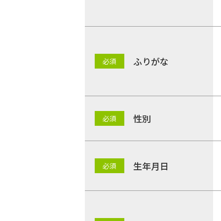
ふりがな
性別
生年月日