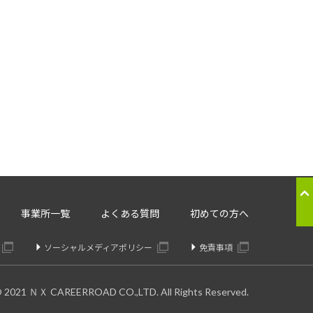
応のため
ることはございません。
。委託先については、個人情報の
り交わしたうえで委託いたしま
の提供の停止：
事業所一覧
よくある質問
初めての方へ
きます。
ソーシャルメディアポリシー
免責事項
© 2021 ＮＸ CAREERROAD CO.,LTD. All Rights Reserved.