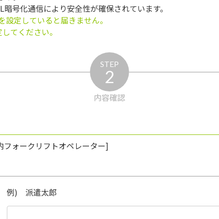
SL暗号化通信により安全性が確保されています。
を設定していると届きません。
う設定してください。
STEP
2
内容確認
倉庫内フォークリフトオペレーター]
例) 派遣太郎