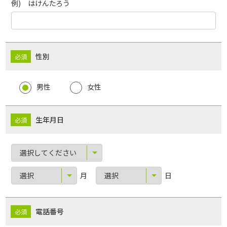
例) はけんたろう
性別
男性
女性
生年月日
月
日
電話番号