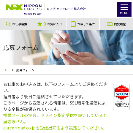
MENU
0
お仕事検索
お気に入り
保存した条件
閲覧履歴
応募フォーム
TOP
応募フォーム
お仕事のお申込みは、以下のフォームよりご連絡くださ
い。
担当者より後日ご連絡させていただきます。
このページから送信される情報は、SSL暗号化通信によ
り安全性が確保されています。
携帯メールの場合、ドメイン指定受信を設定していると
届きません。
careerroad.co.jpを受信出来るよう設定してください。