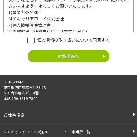
さいますよう、よろしくお願いいたします。
1)
事業者の名称：
ＮＸキャリアロード株式会社
2)
個人情報保護管理者：
担当取締役（連絡先は問合せ窓口に同じ）
3)
利用目的：
個人情報の取り扱いについて同意する
ご記入頂いた個人情報は、次の利用目的達成の範囲内において
利用いたします。
事業内容
個人情報の利用
・労働者派遣事業
・登録面接に関するご連絡のため
・紹介予定派遣事業
・法令により正当な理由で開示を求め
・職業安定法に基づく
られた場合のご対応のため
〒106-0044
有料職業紹介事業
・お問い合わせへのご対応
東京都港区東麻布1-28-13
・請負事業
・お問い合わせ履歴の管理
ＮＸ商事麻布ビル4階
・サービス向上のための検討資料作成
電話:050-3819-7860
等
4)
第三者への提供：
お仕事検索
ご記入頂いた個人情報は、法令等に定める場合を除いて、ご本
人様の同意なく、第三者に提供することはございません。
5)
外部の委託：
ＮＸキャリアロードの強み
事業所一覧
ご記入頂いた個人情報は、文書保存、サーバー管理等の目的