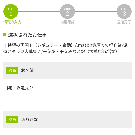
STEP
STEP
STEP
1
2
3
情報の入力
内容確認
送信完了
選択されたお仕事
！待望の再開！【レギュラー・夜勤】Amazon倉庫での軽作業/派
遣スタッフ大募集♪/千葉駅・千葉みなと駅（掲載店舗:営業）
お名前
例) 派遣太郎
ふりがな