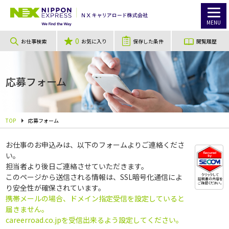
MENU
0
お仕事検索
お気に入り
保存した条件
閲覧履歴
応募フォーム
TOP
応募フォーム
お仕事のお申込みは、以下のフォームよりご連絡くださ
い。
担当者より後日ご連絡させていただきます。
このページから送信される情報は、SSL暗号化通信によ
り安全性が確保されています。
携帯メールの場合、ドメイン指定受信を設定していると
届きません。
careerroad.co.jpを受信出来るよう設定してください。