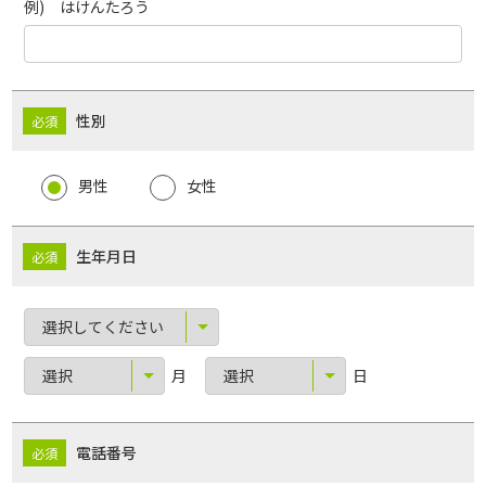
例) はけんたろう
性別
男性
女性
生年月日
月
日
電話番号