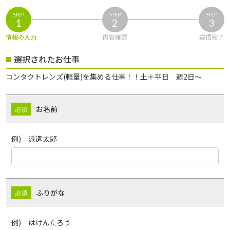
STEP
STEP
STEP
1
2
3
情報の入力
内容確認
送信完了
選択されたお仕事
コンタクトレンズ(軽量)を集める仕事！！土＋平日 週2日～
お名前
例) 派遣太郎
ふりがな
例) はけんたろう