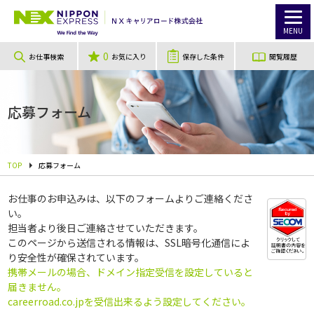
MENU
0
お仕事検索
お気に入り
保存した条件
閲覧履歴
応募フォーム
TOP
応募フォーム
お仕事のお申込みは、以下のフォームよりご連絡くださ
い。
担当者より後日ご連絡させていただきます。
このページから送信される情報は、SSL暗号化通信によ
り安全性が確保されています。
携帯メールの場合、ドメイン指定受信を設定していると
届きません。
careerroad.co.jpを受信出来るよう設定してください。