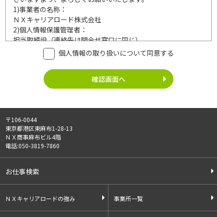
1)
事業者の名称：
ＮＸキャリアロード株式会社
2)
個人情報保護管理者：
担当取締役（連絡先は問合せ窓口に同じ）
3)
利用目的：
個人情報の取り扱いについて同意する
ご記入頂いた個人情報は、次の利用目的達成の範囲内において
利用いたします。
事業内容
個人情報の利用
・労働者派遣事業
・登録面接に関するご連絡のため
・紹介予定派遣事業
・法令により正当な理由で開示を求め
・職業安定法に基づく
られた場合のご対応のため
〒106-0044
有料職業紹介事業
・お問い合わせへのご対応
東京都港区東麻布1-28-13
・請負事業
・お問い合わせ履歴の管理
ＮＸ商事麻布ビル4階
・サービス向上のための検討資料作成
電話:050-3819-7860
等
4)
第三者への提供：
お仕事検索
ご記入頂いた個人情報は、法令等に定める場合を除いて、ご本
人様の同意なく、第三者に提供することはございません。
5)
外部の委託：
ＮＸキャリアロードの強み
事業所一覧
ご記入頂いた個人情報は、文書保存、サーバー管理等の目的
で、外部へ委託することがあります。委託先については、個人