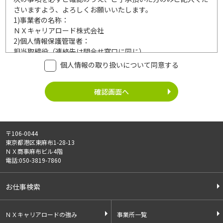
さいますよう、よろしくお願いいたします。
1)
事業者の名称：
ＮＸキャリアロード株式会社
2)
個人情報保護管理者：
担当取締役（連絡先は問合せ窓口に同じ）
3)
利用目的：
個人情報の取り扱いについて同意する
ご記入頂いた個人情報は、次の利用目的達成の範囲内において
利用いたします。
事業内容
個人情報の利用
・労働者派遣事業
・登録面接に関するご連絡のため
・紹介予定派遣事業
・法令により正当な理由で開示を求め
・職業安定法に基づく
られた場合のご対応のため
〒106-0044
有料職業紹介事業
・お問い合わせへのご対応
東京都港区東麻布1-28-13
・請負事業
・お問い合わせ履歴の管理
ＮＸ商事麻布ビル4階
・サービス向上のための検討資料作成
電話:050-3819-7860
等
4)
第三者への提供：
お仕事検索
ご記入頂いた個人情報は、法令等に定める場合を除いて、ご本
人様の同意なく、第三者に提供することはございません。
5)
外部の委託：
ＮＸキャリアロードの強み
事業所一覧
ご記入頂いた個人情報は、文書保存、サーバー管理等の目的