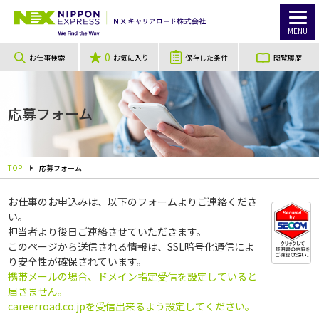
MENU
0
お仕事検索
お気に入り
保存した条件
閲覧履歴
応募フォーム
TOP
応募フォーム
お仕事のお申込みは、以下のフォームよりご連絡くださ
い。
担当者より後日ご連絡させていただきます。
このページから送信される情報は、SSL暗号化通信によ
り安全性が確保されています。
携帯メールの場合、ドメイン指定受信を設定していると
届きません。
careerroad.co.jpを受信出来るよう設定してください。