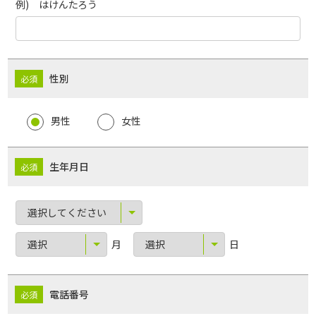
例) はけんたろう
性別
男性
女性
生年月日
月
日
電話番号