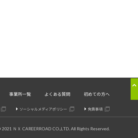
応のため
ることはございません。
。委託先については、個人情報の
り交わしたうえで委託いたしま
の提供の停止：
事業所一覧
よくある質問
初めての方へ
きます。
ソーシャルメディアポリシー
免責事項
© 2021 ＮＸ CAREERROAD CO.,LTD. All Rights Reserved.