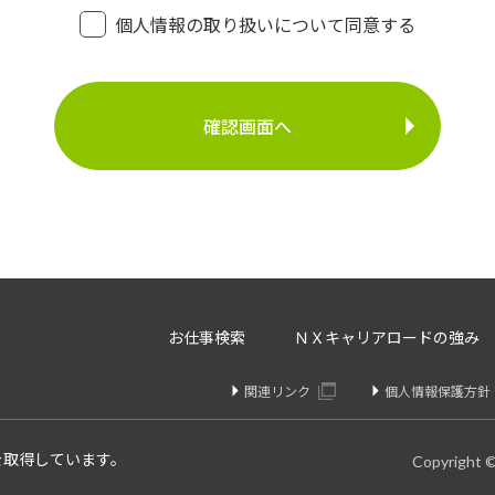
・登録面接に関するご連絡のため
個人情報の取り扱いについて同意する
・法令により正当な理由で開示を求められた場合のご対
介事業
・お問い合わせへのご対応
・お問い合わせ履歴の管理
・サービス向上のための検討資料作成等
に定める場合を除いて、ご本人様の同意なく、第三者に提供す
存、サーバー管理等の目的で、外部へ委託することがあります
等のみを選定し、なおかつ適正な管理を求めるための契約を取
・内容の訂正、追加又は削除・利用の停止、消去及び第三者へ
お仕事検索
ＮＸキャリアロードの強み
開示を請求することができます。
りや変更があった場合は訂正、追加、削除を請求することがで
関連リンク
個人情報保護方針
、消去、または第三者提供停止を請求することが出来ます。
け付けております。
を取得しています。
Copyright 
個人情報問合せ窓口】