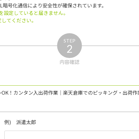
SL暗号化通信により安全性が確保されています。
を設定していると届きません。
う設定してください。
STEP
2
内容確認
～OK！カンタン入出荷作業｜楽天倉庫でのピッキング・出荷作
例) 派遣太郎