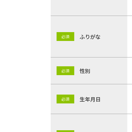
ふりがな
性別
生年月日