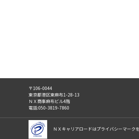
・労働者派遣事業
・紹介予定派遣事業
・職業安定法に基づく有料職業紹
・請負事業
4)
第三者への提供：
ご記入頂いた個人情報は、法令等
5)
外部の委託：
ご記入頂いた個人情報は、文書保
適正な管理体制を備えている会社
す。
〒106-0044
6)
個人情報の利用目的通知・開示
東京都港区東麻布1-28-13
ご記入頂いた個人情報について、
ＮＸ商事麻布ビル4階
また、ご記入頂いた個人情報に誤
電話:050-3819-7860
さらにまた、個人情報の利用停止
これらの請求は、次の窓口にて受
ＮＸキャリアロードはプライバシーマーク
【ＮＸキャリアロード株式会社 