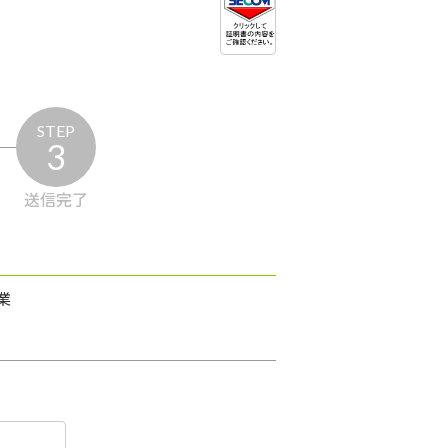
STEP
3
送信完了
業