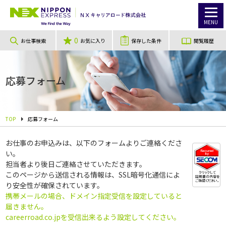
MENU
0
お仕事検索
お気に入り
保存した条件
閲覧履歴
応募フォーム
TOP
応募フォーム
お仕事のお申込みは、以下のフォームよりご連絡くださ
い。
担当者より後日ご連絡させていただきます。
このページから送信される情報は、SSL暗号化通信によ
り安全性が確保されています。
携帯メールの場合、ドメイン指定受信を設定していると
届きません。
careerroad.co.jpを受信出来るよう設定してください。