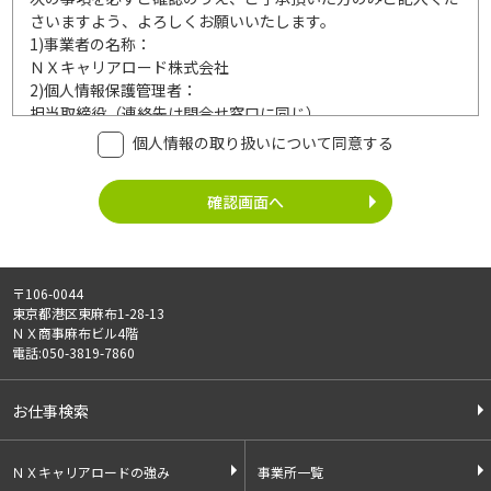
さいますよう、よろしくお願いいたします。
1)
事業者の名称：
ＮＸキャリアロード株式会社
2)
個人情報保護管理者：
担当取締役（連絡先は問合せ窓口に同じ）
3)
利用目的：
個人情報の取り扱いについて同意する
ご記入頂いた個人情報は、次の利用目的達成の範囲内において
利用いたします。
事業内容
個人情報の利用
・労働者派遣事業
・登録面接に関するご連絡のため
・紹介予定派遣事業
・法令により正当な理由で開示を求め
・職業安定法に基づく
られた場合のご対応のため
〒106-0044
有料職業紹介事業
・お問い合わせへのご対応
東京都港区東麻布1-28-13
・請負事業
・お問い合わせ履歴の管理
ＮＸ商事麻布ビル4階
・サービス向上のための検討資料作成
電話:050-3819-7860
等
4)
第三者への提供：
お仕事検索
ご記入頂いた個人情報は、法令等に定める場合を除いて、ご本
人様の同意なく、第三者に提供することはございません。
5)
外部の委託：
ＮＸキャリアロードの強み
事業所一覧
ご記入頂いた個人情報は、文書保存、サーバー管理等の目的