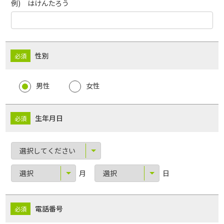
例) はけんたろう
性別
男性
女性
生年月日
月
日
電話番号