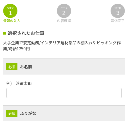
STEP
STEP
STEP
1
2
3
情報の入力
内容確認
送信完了
選択されたお仕事
大手企業で安定勤務/インテリア建材部品の棚入れやピッキング作
業/時給1250円
お名前
例) 派遣太郎
ふりがな