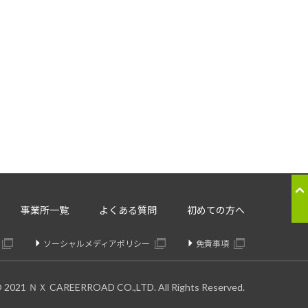
応のため
ることはございません。
。委託先については、個人情報の
り交わしたうえで委託いたしま
の提供の停止：
事業所一覧
よくある質問
初めての方へ
きます。
ソーシャルメディアポリシー
免責事項
© 2021 ＮＸ CAREERROAD CO.,LTD. All Rights Reserved.