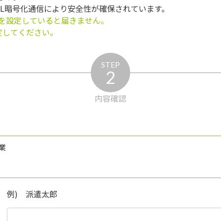
SL暗号化通信により安全性が確保されています。
を設定していると届きません。
う設定してください。
STEP
2
内容確認
業
例) 派遣太郎