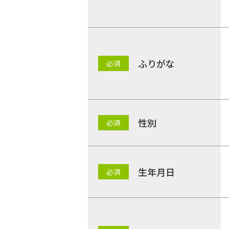
ふりがな
性別
生年月日