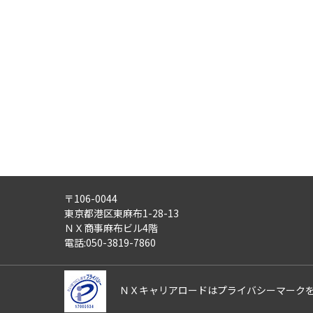
・労働者派遣事業
・紹介予定派遣事業
・職業安定法に基づく有料職業紹
・請負事業
4)
第三者への提供：
ご記入頂いた個人情報は、法令等
5)
外部の委託：
ご記入頂いた個人情報は、文書保
適正な管理体制を備えている会社
す。
〒106-0044
6)
個人情報の利用目的通知・開示
東京都港区東麻布1-28-13
ご記入頂いた個人情報について、
ＮＸ商事麻布ビル4階
また、ご記入頂いた個人情報に誤
電話:050-3819-7860
さらにまた、個人情報の利用停止
これらの請求は、次の窓口にて受
ＮＸキャリアロードはプライバシーマーク
【ＮＸキャリアロード株式会社 