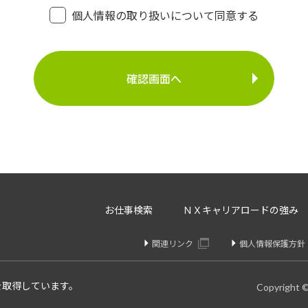
・登録面接に関するご連絡のため
個人情報の取り扱いについて同意する
・法令により正当な理由で開示を求められた場合のご対
介事業
・お問い合わせへのご対応
・お問い合わせ履歴の管理
・サービス向上のための検討資料作成等
に定める場合を除いて、ご本人様の同意なく、第三者に提供す
存、サーバー管理等の目的で、外部へ委託することがあります
等のみを選定し、なおかつ適正な管理を求めるための契約を取
・内容の訂正、追加又は削除・利用の停止、消去及び第三者へ
お仕事検索
ＮＸキャリアロードの強み
開示を請求することができます。
りや変更があった場合は訂正、追加、削除を請求することがで
関連リンク
個人情報保護方針
、消去、または第三者提供停止を請求することが出来ます。
け付けております。
を取得しています。
Copyright 
個人情報問合せ窓口】