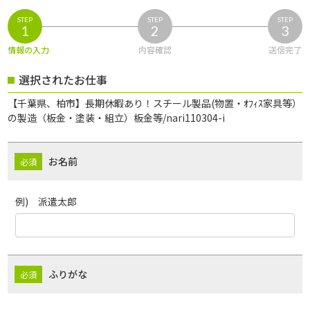
STEP
STEP
STEP
1
2
3
情報の入力
内容確認
送信完了
選択されたお仕事
【千葉県、柏市】長期休暇あり！スチール製品(物置・ｵﾌｨｽ家具等）
の製造（板金・塗装・組立）板金等/nari110304-i
お名前
例) 派遣太郎
ふりがな