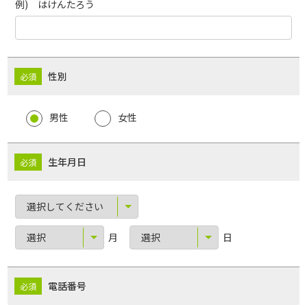
例) はけんたろう
性別
男性
女性
生年月日
月
日
電話番号