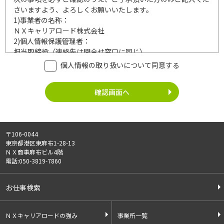
さいますよう、よろしくお願いいたします。
1)
事業者の名称：
ＮＸキャリアロード株式会社
2)
個人情報保護管理者：
担当取締役（連絡先は問合せ窓口に同じ）
3)
利用目的：
個人情報の取り扱いについて同意する
ご記入頂いた個人情報は、次の利用目的達成の範囲内において
利用いたします。
事業内容
個人情報の利用
・労働者派遣事業
・登録面接に関するご連絡のため
・紹介予定派遣事業
・法令により正当な理由で開示を求め
・職業安定法に基づく
られた場合のご対応のため
〒106-0044
有料職業紹介事業
・お問い合わせへのご対応
東京都港区東麻布1-28-13
・請負事業
・お問い合わせ履歴の管理
ＮＸ商事麻布ビル4階
・サービス向上のための検討資料作成
電話:050-3819-7860
等
4)
第三者への提供：
お仕事検索
ご記入頂いた個人情報は、法令等に定める場合を除いて、ご本
人様の同意なく、第三者に提供することはございません。
5)
外部の委託：
ＮＸキャリアロードの強み
事業所一覧
ご記入頂いた個人情報は、文書保存、サーバー管理等の目的