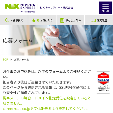
MENU
0
お仕事検索
お気に入り
保存した条件
閲覧履歴
応募フォーム
TOP
応募フォーム
お仕事のお申込みは、以下のフォームよりご連絡くださ
い。
担当者より後日ご連絡させていただきます。
このページから送信される情報は、SSL暗号化通信によ
り安全性が確保されています。
携帯メールの場合、ドメイン指定受信を設定していると
届きません。
careerroad.co.jpを受信出来るよう設定してください。