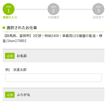
STEP
STEP
STEP
1
2
3
情報の入力
内容確認
送信完了
選択されたお仕事
【群馬県、富岡市】3交替！時給1400！車載用LED基盤の製造・検
査/1kan170801
お名前
例) 派遣太郎
ふりがな