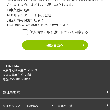
さいますよう、よろしくお願いいたします。
1)
事業者の名称：
ＮＸキャリアロード株式会社
2)
個人情報保護管理者：
担当取締役（連絡先は問合せ窓口に同じ）
3)
利用目的：
個人情報の取り扱いについて同意する
ご記入頂いた個人情報は、次の利用目的達成の範囲内において
利用いたします。
事業内容
個人情報の利用
・労働者派遣事業
・登録面接に関するご連絡のため
・紹介予定派遣事業
・法令により正当な理由で開示を求め
・職業安定法に基づく
られた場合のご対応のため
〒106-0044
有料職業紹介事業
・お問い合わせへのご対応
東京都港区東麻布1-28-13
・請負事業
・お問い合わせ履歴の管理
ＮＸ商事麻布ビル4階
・サービス向上のための検討資料作成
電話:050-3819-7860
等
4)
第三者への提供：
お仕事検索
ご記入頂いた個人情報は、法令等に定める場合を除いて、ご本
人様の同意なく、第三者に提供することはございません。
5)
外部の委託：
ＮＸキャリアロードの強み
事業所一覧
ご記入頂いた個人情報は、文書保存、サーバー管理等の目的