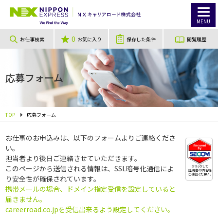
MENU
0
お仕事検索
お気に入り
保存した条件
閲覧履歴
応募フォーム
TOP
応募フォーム
お仕事のお申込みは、以下のフォームよりご連絡くださ
い。
担当者より後日ご連絡させていただきます。
このページから送信される情報は、SSL暗号化通信によ
り安全性が確保されています。
携帯メールの場合、ドメイン指定受信を設定していると
届きません。
careerroad.co.jpを受信出来るよう設定してください。