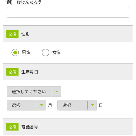
例) はけんたろう
性別
男性
女性
生年月日
月
日
電話番号