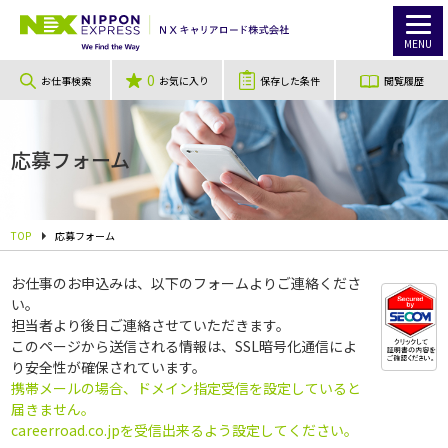
MENU
0
お仕事検索
お気に入り
保存した条件
閲覧履歴
応募フォーム
TOP
応募フォーム
お仕事のお申込みは、以下のフォームよりご連絡くださ
い。
担当者より後日ご連絡させていただきます。
このページから送信される情報は、SSL暗号化通信によ
り安全性が確保されています。
携帯メールの場合、ドメイン指定受信を設定していると
届きません。
careerroad.co.jpを受信出来るよう設定してください。