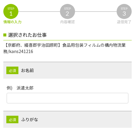
STEP
STEP
STEP
1
2
3
情報の入力
内容確認
送信完了
選択されたお仕事
【京都府、綴喜郡宇治田原町】食品用包装フィルムの構内物流業
務/kans241216
お名前
例) 派遣太郎
ふりがな