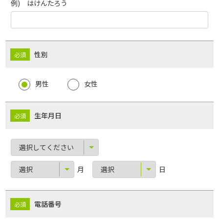
例) はけんたろう
性別
男性
女性
生年月日
月
日
電話番号