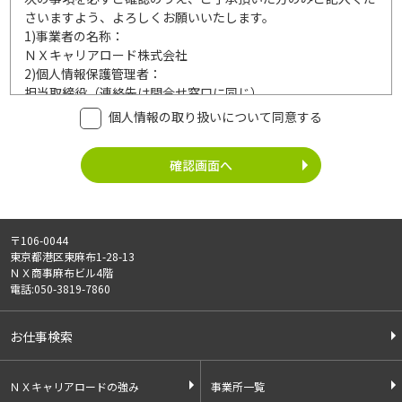
さいますよう、よろしくお願いいたします。
1)
事業者の名称：
ＮＸキャリアロード株式会社
2)
個人情報保護管理者：
担当取締役（連絡先は問合せ窓口に同じ）
3)
利用目的：
個人情報の取り扱いについて同意する
ご記入頂いた個人情報は、次の利用目的達成の範囲内において
利用いたします。
事業内容
個人情報の利用
・労働者派遣事業
・登録面接に関するご連絡のため
・紹介予定派遣事業
・法令により正当な理由で開示を求め
・職業安定法に基づく
られた場合のご対応のため
〒106-0044
有料職業紹介事業
・お問い合わせへのご対応
東京都港区東麻布1-28-13
・請負事業
・お問い合わせ履歴の管理
ＮＸ商事麻布ビル4階
・サービス向上のための検討資料作成
電話:050-3819-7860
等
4)
第三者への提供：
お仕事検索
ご記入頂いた個人情報は、法令等に定める場合を除いて、ご本
人様の同意なく、第三者に提供することはございません。
5)
外部の委託：
ＮＸキャリアロードの強み
事業所一覧
ご記入頂いた個人情報は、文書保存、サーバー管理等の目的