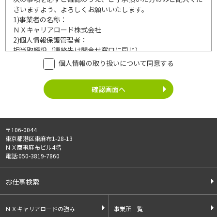
さいますよう、よろしくお願いいたします。
1)
事業者の名称：
ＮＸキャリアロード株式会社
2)
個人情報保護管理者：
担当取締役（連絡先は問合せ窓口に同じ）
3)
利用目的：
個人情報の取り扱いについて同意する
ご記入頂いた個人情報は、次の利用目的達成の範囲内において
利用いたします。
事業内容
個人情報の利用
・労働者派遣事業
・登録面接に関するご連絡のため
・紹介予定派遣事業
・法令により正当な理由で開示を求め
・職業安定法に基づく
られた場合のご対応のため
〒106-0044
有料職業紹介事業
・お問い合わせへのご対応
東京都港区東麻布1-28-13
・請負事業
・お問い合わせ履歴の管理
ＮＸ商事麻布ビル4階
・サービス向上のための検討資料作成
電話:050-3819-7860
等
4)
第三者への提供：
お仕事検索
ご記入頂いた個人情報は、法令等に定める場合を除いて、ご本
人様の同意なく、第三者に提供することはございません。
5)
外部の委託：
ＮＸキャリアロードの強み
事業所一覧
ご記入頂いた個人情報は、文書保存、サーバー管理等の目的