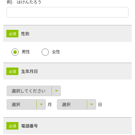
例) はけんたろう
性別
男性
女性
生年月日
月
日
電話番号