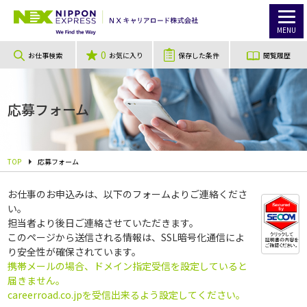
MENU
0
お仕事検索
お気に入り
保存した条件
閲覧履歴
応募フォーム
TOP
応募フォーム
お仕事のお申込みは、以下のフォームよりご連絡くださ
い。
担当者より後日ご連絡させていただきます。
このページから送信される情報は、SSL暗号化通信によ
り安全性が確保されています。
携帯メールの場合、ドメイン指定受信を設定していると
届きません。
careerroad.co.jpを受信出来るよう設定してください。