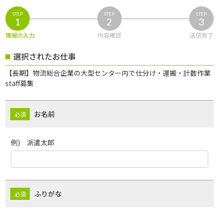
STEP
STEP
STEP
1
2
3
情報の入力
内容確認
送信完了
選択されたお仕事
【長期】物流総合企業の大型センター内で仕分け・運搬・計数作業
staff募集
お名前
例) 派遣太郎
ふりがな