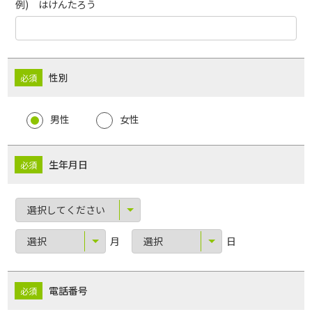
例) はけんたろう
性別
男性
女性
生年月日
月
日
電話番号