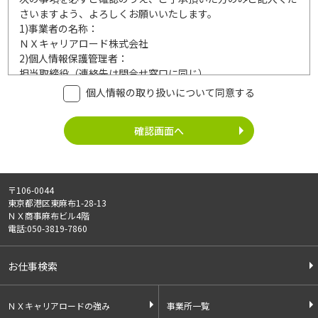
さいますよう、よろしくお願いいたします。
1)
事業者の名称：
ＮＸキャリアロード株式会社
2)
個人情報保護管理者：
担当取締役（連絡先は問合せ窓口に同じ）
3)
利用目的：
個人情報の取り扱いについて同意する
ご記入頂いた個人情報は、次の利用目的達成の範囲内において
利用いたします。
事業内容
個人情報の利用
・労働者派遣事業
・登録面接に関するご連絡のため
・紹介予定派遣事業
・法令により正当な理由で開示を求め
・職業安定法に基づく
られた場合のご対応のため
〒106-0044
有料職業紹介事業
・お問い合わせへのご対応
東京都港区東麻布1-28-13
・請負事業
・お問い合わせ履歴の管理
ＮＸ商事麻布ビル4階
・サービス向上のための検討資料作成
電話:050-3819-7860
等
4)
第三者への提供：
お仕事検索
ご記入頂いた個人情報は、法令等に定める場合を除いて、ご本
人様の同意なく、第三者に提供することはございません。
5)
外部の委託：
ＮＸキャリアロードの強み
事業所一覧
ご記入頂いた個人情報は、文書保存、サーバー管理等の目的