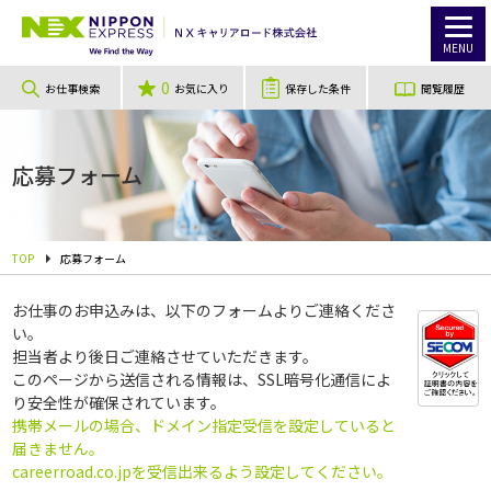
MENU
0
お仕事検索
お気に入り
保存した条件
閲覧履歴
応募フォーム
TOP
応募フォーム
お仕事のお申込みは、以下のフォームよりご連絡くださ
い。
担当者より後日ご連絡させていただきます。
このページから送信される情報は、SSL暗号化通信によ
り安全性が確保されています。
携帯メールの場合、ドメイン指定受信を設定していると
届きません。
careerroad.co.jpを受信出来るよう設定してください。