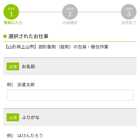
STEP
STEP
STEP
1
2
3
情報の入力
内容確認
送信完了
選択されたお仕事
【山形県上山市】固形製剤（錠剤）の包装・梱包作業
お名前
例) 派遣太郎
ふりがな
例) はけんたろう