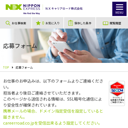
MENU
0
お仕事検索
お気に入り
保存した条件
閲覧履歴
応募フォーム
TOP
応募フォーム
お仕事のお申込みは、以下のフォームよりご連絡くださ
い。
担当者より後日ご連絡させていただきます。
このページから送信される情報は、SSL暗号化通信によ
り安全性が確保されています。
携帯メールの場合、ドメイン指定受信を設定していると
届きません。
careerroad.co.jpを受信出来るよう設定してください。