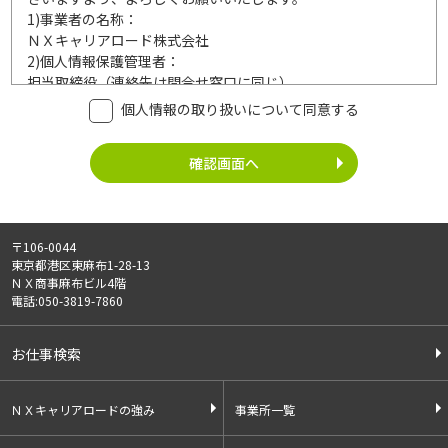
1)
事業者の名称：
ＮＸキャリアロード株式会社
2)
個人情報保護管理者：
担当取締役（連絡先は問合せ窓口に同じ）
3)
利用目的：
個人情報の取り扱いについて同意する
ご記入頂いた個人情報は、次の利用目的達成の範囲内において
利用いたします。
事業内容
個人情報の利用
・労働者派遣事業
・登録面接に関するご連絡のため
・紹介予定派遣事業
・法令により正当な理由で開示を求め
・職業安定法に基づく
られた場合のご対応のため
〒106-0044
有料職業紹介事業
・お問い合わせへのご対応
東京都港区東麻布1-28-13
・請負事業
・お問い合わせ履歴の管理
ＮＸ商事麻布ビル4階
・サービス向上のための検討資料作成
電話:050-3819-7860
等
4)
第三者への提供：
お仕事検索
ご記入頂いた個人情報は、法令等に定める場合を除いて、ご本
人様の同意なく、第三者に提供することはございません。
5)
外部の委託：
ＮＸキャリアロードの強み
事業所一覧
ご記入頂いた個人情報は、文書保存、サーバー管理等の目的
で、外部へ委託することがあります。委託先については、個人