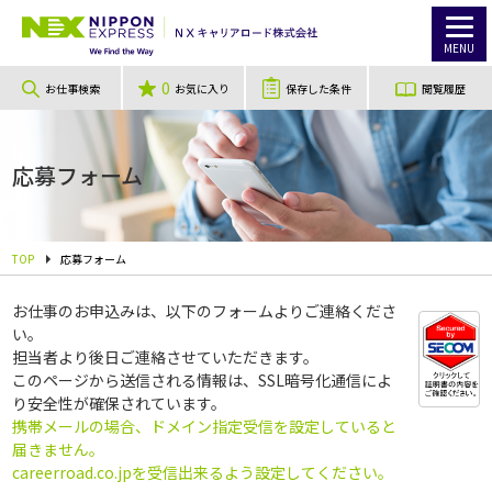
MENU
0
お仕事検索
お気に入り
保存した条件
閲覧履歴
応募フォーム
TOP
応募フォーム
お仕事のお申込みは、以下のフォームよりご連絡くださ
い。
担当者より後日ご連絡させていただきます。
このページから送信される情報は、SSL暗号化通信によ
り安全性が確保されています。
携帯メールの場合、ドメイン指定受信を設定していると
届きません。
careerroad.co.jpを受信出来るよう設定してください。