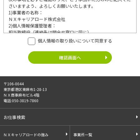
さいますよう、よろしくお願いいたします。
1)
事業者の名称：
ＮＸキャリアロード株式会社
2)
個人情報保護管理者：
担当取締役（連絡先は問合せ窓口に同じ）
3)
利用目的：
個人情報の取り扱いについて同意する
ご記入頂いた個人情報は、次の利用目的達成の範囲内において
利用いたします。
事業内容
個人情報の利用
・労働者派遣事業
・登録面接に関するご連絡のため
・紹介予定派遣事業
・法令により正当な理由で開示を求め
・職業安定法に基づく
られた場合のご対応のため
〒106-0044
有料職業紹介事業
・お問い合わせへのご対応
東京都港区東麻布1-28-13
・請負事業
・お問い合わせ履歴の管理
ＮＸ商事麻布ビル4階
・サービス向上のための検討資料作成
電話:050-3819-7860
等
4)
第三者への提供：
お仕事検索
ご記入頂いた個人情報は、法令等に定める場合を除いて、ご本
人様の同意なく、第三者に提供することはございません。
5)
外部の委託：
ＮＸキャリアロードの強み
事業所一覧
ご記入頂いた個人情報は、文書保存、サーバー管理等の目的