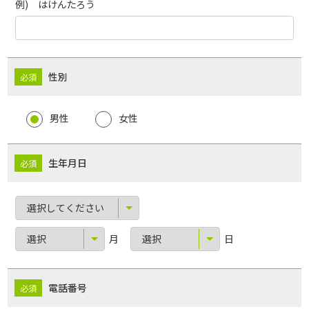
例) はけんたろう
性別
男性
女性
生年月日
月
日
電話番号