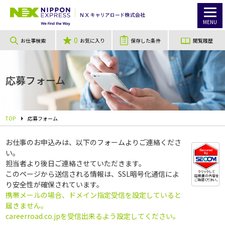
MENU
0
お仕事検索
お気に入り
保存した条件
閲覧履歴
応募フォーム
TOP
応募フォーム
お仕事のお申込みは、以下のフォームよりご連絡くださ
い。
担当者より後日ご連絡させていただきます。
このページから送信される情報は、SSL暗号化通信によ
り安全性が確保されています。
携帯メールの場合、ドメイン指定受信を設定していると
届きません。
careerroad.co.jpを受信出来るよう設定してください。