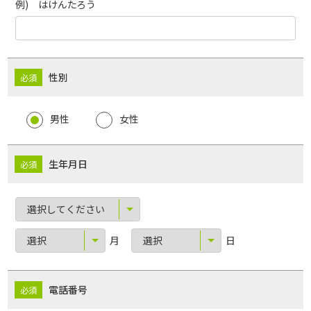
例) はけんたろう
性別
男性
女性
生年月日
月
日
電話番号