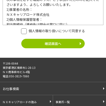
さいますよう、よろしくお願いいたします。
1)
事業者の名称：
ＮＸキャリアロード株式会社
2)
個人情報保護管理者：
担当取締役（連絡先は問合せ窓口に同じ）
3)
利用目的：
個人情報の取り扱いについて同意する
ご記入頂いた個人情報は、次の利用目的達成の範囲内において
利用いたします。
事業内容
個人情報の利用
・労働者派遣事業
・登録面接に関するご連絡のため
・紹介予定派遣事業
・法令により正当な理由で開示を求め
・職業安定法に基づく
られた場合のご対応のため
〒106-0044
有料職業紹介事業
・お問い合わせへのご対応
東京都港区東麻布1-28-13
・請負事業
・お問い合わせ履歴の管理
ＮＸ商事麻布ビル4階
・サービス向上のための検討資料作成
電話:050-3819-7860
等
4)
第三者への提供：
お仕事検索
ご記入頂いた個人情報は、法令等に定める場合を除いて、ご本
人様の同意なく、第三者に提供することはございません。
5)
外部の委託：
ＮＸキャリアロードの強み
事業所一覧
ご記入頂いた個人情報は、文書保存、サーバー管理等の目的