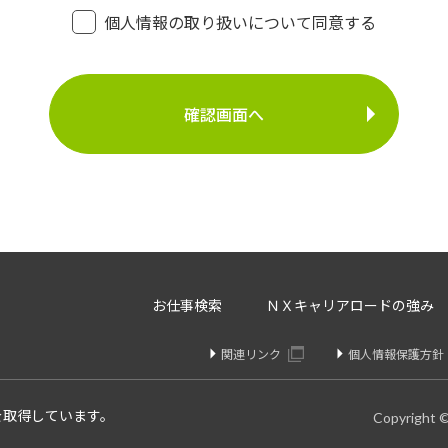
・登録面接に関するご連絡のため
個人情報の取り扱いについて同意する
・法令により正当な理由で開示を求められた場合のご対
介事業
・お問い合わせへのご対応
・お問い合わせ履歴の管理
・サービス向上のための検討資料作成等
に定める場合を除いて、ご本人様の同意なく、第三者に提供す
存、サーバー管理等の目的で、外部へ委託することがあります
等のみを選定し、なおかつ適正な管理を求めるための契約を取
・内容の訂正、追加又は削除・利用の停止、消去及び第三者へ
お仕事検索
ＮＸキャリアロードの強み
開示を請求することができます。
りや変更があった場合は訂正、追加、削除を請求することがで
関連リンク
個人情報保護方針
、消去、または第三者提供停止を請求することが出来ます。
け付けております。
を取得しています。
Copyright 
個人情報問合せ窓口】