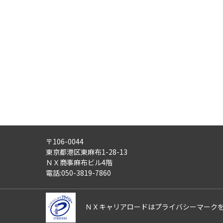
・労働者派遣事業
・紹介予定派遣事業
・職業安定法に基づく有料職業紹
・請負事業
4)
第三者への提供：
ご記入頂いた個人情報は、法令等
5)
外部の委託：
ご記入頂いた個人情報は、文書保
適正な管理体制を備えている会社
す。
〒106-0044
6)
個人情報の利用目的通知・開示
東京都港区東麻布1-28-13
ご記入頂いた個人情報について、
ＮＸ商事麻布ビル4階
また、ご記入頂いた個人情報に誤
電話:050-3819-7860
さらにまた、個人情報の利用停止
これらの請求は、次の窓口にて受
ＮＸキャリアロードはプライバシーマーク
【ＮＸキャリアロード株式会社 