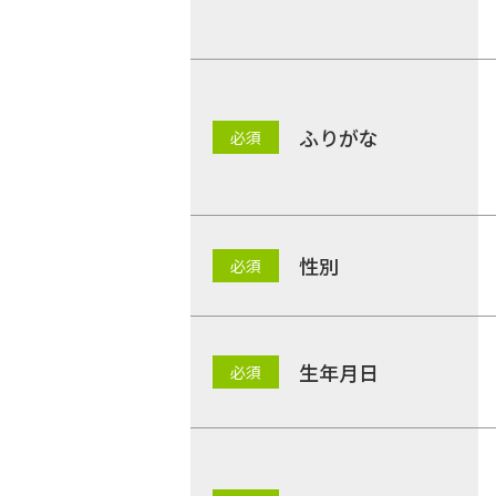
ふりがな
性別
生年月日