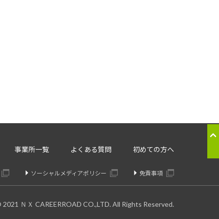
応のため
ることはございません。
。委託先については、個人情報の
り交わしたうえで委託いたしま
の提供の停止：
事業所一覧
よくある質問
初めての方へ
きます。
ソーシャルメディアポリシー
免責事項
© 2021 ＮＸ CAREERROAD CO.,LTD. All Rights Reserved.