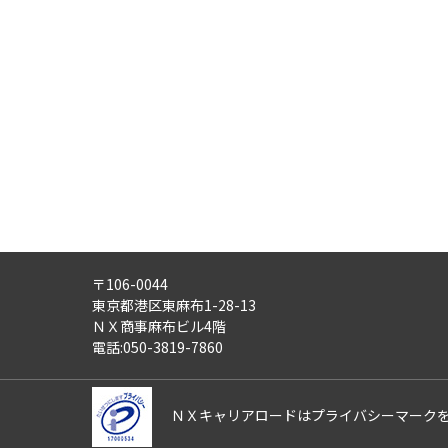
・労働者派遣事業
・紹介予定派遣事業
・職業安定法に基づく有料職業紹
・請負事業
4)
第三者への提供：
ご記入頂いた個人情報は、法令等
5)
外部の委託：
ご記入頂いた個人情報は、文書保
適正な管理体制を備えている会社
す。
〒106-0044
6)
個人情報の利用目的通知・開示
東京都港区東麻布1-28-13
ご記入頂いた個人情報について、
ＮＸ商事麻布ビル4階
また、ご記入頂いた個人情報に誤
電話:050-3819-7860
さらにまた、個人情報の利用停止
これらの請求は、次の窓口にて受
ＮＸキャリアロードはプライバシーマーク
【ＮＸキャリアロード株式会社 