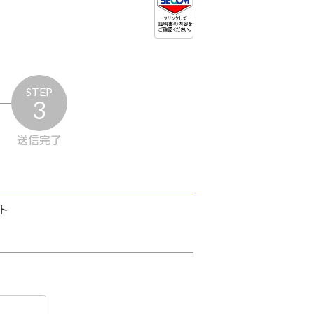
STEP
3
送信完了
ト