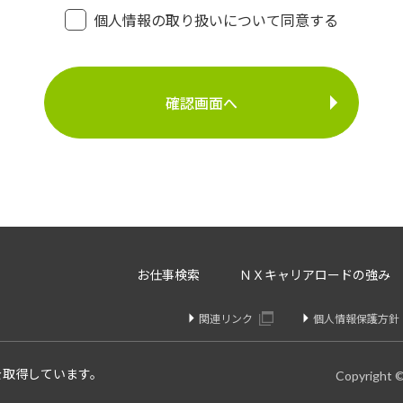
・登録面接に関するご連絡のため
個人情報の取り扱いについて同意する
・法令により正当な理由で開示を求められた場合のご対
介事業
・お問い合わせへのご対応
・お問い合わせ履歴の管理
・サービス向上のための検討資料作成等
に定める場合を除いて、ご本人様の同意なく、第三者に提供す
存、サーバー管理等の目的で、外部へ委託することがあります
等のみを選定し、なおかつ適正な管理を求めるための契約を取
・内容の訂正、追加又は削除・利用の停止、消去及び第三者へ
お仕事検索
ＮＸキャリアロードの強み
開示を請求することができます。
りや変更があった場合は訂正、追加、削除を請求することがで
関連リンク
個人情報保護方針
、消去、または第三者提供停止を請求することが出来ます。
け付けております。
を取得しています。
Copyright 
個人情報問合せ窓口】