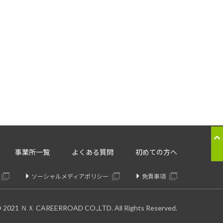
応のため
ることはございません。
。委託先については、個人情報の
り交わしたうえで委託いたしま
の提供の停止：
事業所一覧
よくある質問
初めての方へ
きます。
ソーシャルメディアポリシー
免責事項
© 2021 ＮＸ CAREERROAD CO.,LTD. All Rights Reserved.