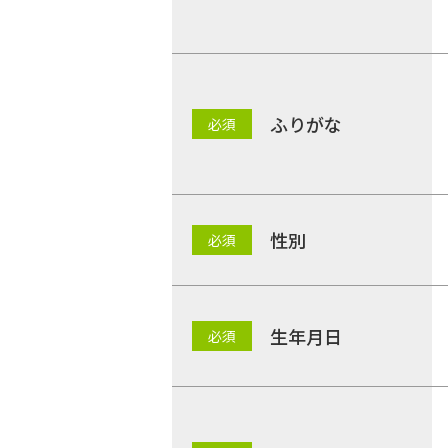
ふりがな
性別
生年月日