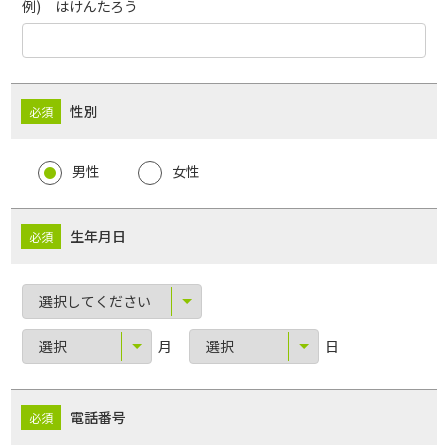
例) はけんたろう
性別
男性
女性
生年月日
月
日
電話番号