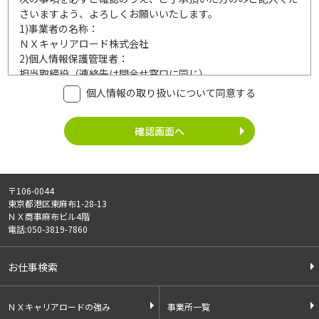
さいますよう、よろしくお願いいたします。
1)
事業者の名称：
ＮＸキャリアロード株式会社
2)
個人情報保護管理者：
担当取締役（連絡先は問合せ窓口に同じ）
3)
利用目的：
個人情報の取り扱いについて同意する
ご記入頂いた個人情報は、次の利用目的達成の範囲内において
利用いたします。
事業内容
個人情報の利用
・労働者派遣事業
・登録面接に関するご連絡のため
・紹介予定派遣事業
・法令により正当な理由で開示を求め
・職業安定法に基づく
られた場合のご対応のため
〒106-0044
有料職業紹介事業
・お問い合わせへのご対応
東京都港区東麻布1-28-13
・請負事業
・お問い合わせ履歴の管理
ＮＸ商事麻布ビル4階
・サービス向上のための検討資料作成
電話:050-3819-7860
等
4)
第三者への提供：
お仕事検索
ご記入頂いた個人情報は、法令等に定める場合を除いて、ご本
人様の同意なく、第三者に提供することはございません。
5)
外部の委託：
ＮＸキャリアロードの強み
事業所一覧
ご記入頂いた個人情報は、文書保存、サーバー管理等の目的