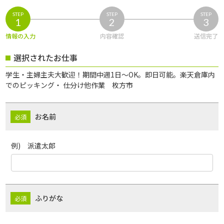
STEP
STEP
STEP
1
2
3
情報の入力
内容確認
送信完了
選択されたお仕事
学生・主婦主夫大歓迎！期間中週1日～OK。即日可能。楽天倉庫内
でのピッキング・ 仕分け他作業 枚方市
お名前
例) 派遣太郎
ふりがな