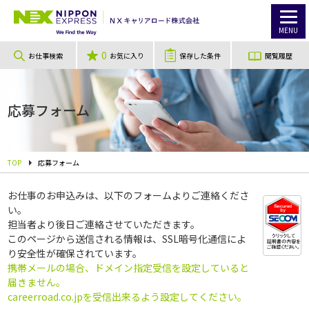
MENU
0
お仕事検索
お気に入り
保存した条件
閲覧履歴
応募フォーム
TOP
応募フォーム
お仕事のお申込みは、以下のフォームよりご連絡くださ
い。
担当者より後日ご連絡させていただきます。
このページから送信される情報は、SSL暗号化通信によ
り安全性が確保されています。
携帯メールの場合、ドメイン指定受信を設定していると
届きません。
careerroad.co.jpを受信出来るよう設定してください。