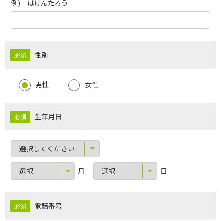
例) はけんたろう
性別
男性
女性
生年月日
月
日
電話番号