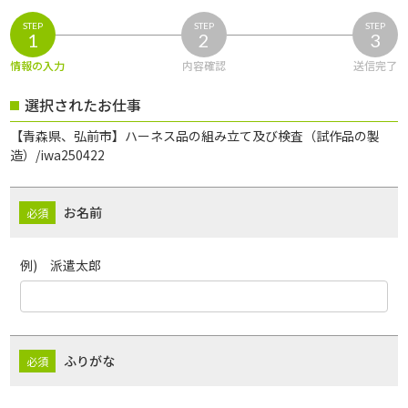
STEP
STEP
STEP
1
2
3
情報の入力
内容確認
送信完了
選択されたお仕事
【青森県、弘前市】ハーネス品の組み立て及び検査（試作品の製
造）/iwa250422
お名前
例) 派遣太郎
ふりがな