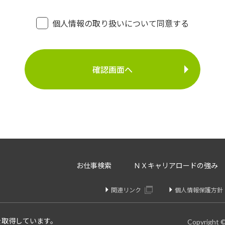
個人情報の利用
・登録面接に関するご連絡のため
個人情報の取り扱いについて同意する
・法令により正当な理由で開示を求められた場合のご対
介事業
・お問い合わせへのご対応
・お問い合わせ履歴の管理
・サービス向上のための検討資料作成等
に定める場合を除いて、ご本人様の同意なく、第三者に提供す
存、サーバー管理等の目的で、外部へ委託することがあります
等のみを選定し、なおかつ適正な管理を求めるための契約を取
・内容の訂正、追加又は削除・利用の停止、消去及び第三者へ
お仕事検索
ＮＸキャリアロードの強み
開示を請求することができます。
りや変更があった場合は訂正、追加、削除を請求することがで
関連リンク
個人情報保護方針
、消去、または第三者提供停止を請求することが出来ます。
け付けております。
を取得しています。
Copyright 