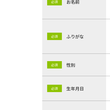
お名前
ふりがな
性別
生年月日