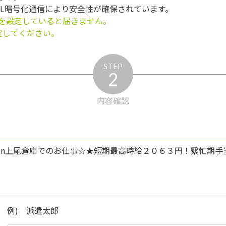
SL暗号化通信により安全性が確保されています。
を設定していると届きません。
う設定してください。
STEP
2
内容確認
zon上尾倉庫でのお仕事☆★短期最高時給２０６３円！繫忙期
例) 派遣太郎