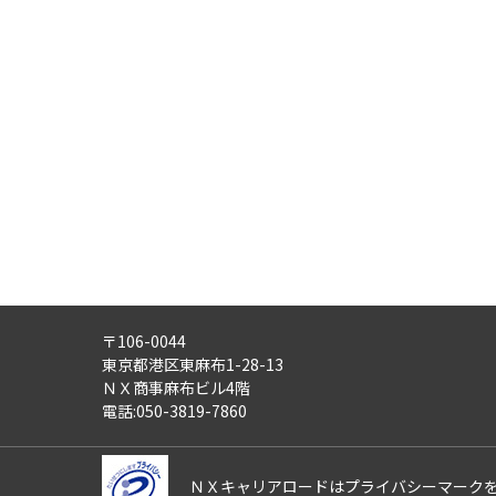
事業内容
・労働者派遣事業
・紹介予定派遣事業
・職業安定法に基づく有料職業紹
・請負事業
4)
第三者への提供：
ご記入頂いた個人情報は、法令等
5)
外部の委託：
ご記入頂いた個人情報は、文書保
適正な管理体制を備えている会社
す。
〒106-0044
6)
個人情報の利用目的通知・開示
東京都港区東麻布1-28-13
ご記入頂いた個人情報について、
ＮＸ商事麻布ビル4階
また、ご記入頂いた個人情報に誤
電話:050-3819-7860
さらにまた、個人情報の利用停止
これらの請求は、次の窓口にて受
ＮＸキャリアロードはプライバシーマーク