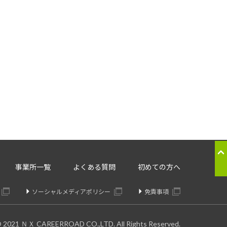
応のため
ることはございません。
。委託先については、個人情報の
り交わしたうえで委託いたしま
の提供の停止：
事業所一覧
よくある質問
初めての方へ
きます。
ソーシャルメディアポリシー
免責事項
© 2021 ＮＸ CAREERROAD CO.,LTD. All Rights Reserved.