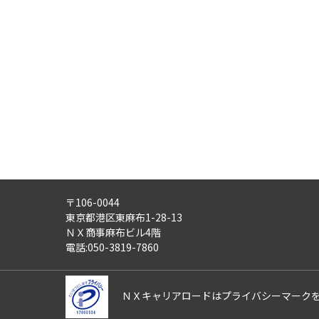
・労働者派遣事業
・紹介予定派遣事業
・職業安定法に基づく有料職業紹
・請負事業
4)
第三者への提供：
ご記入頂いた個人情報は、法令等
5)
外部の委託：
ご記入頂いた個人情報は、文書保
適正な管理体制を備えている会社
す。
〒106-0044
6)
個人情報の利用目的通知・開示
東京都港区東麻布1-28-13
ご記入頂いた個人情報について、
ＮＸ商事麻布ビル4階
また、ご記入頂いた個人情報に誤
電話:050-3819-7860
さらにまた、個人情報の利用停止
これらの請求は、次の窓口にて受
ＮＸキャリアロードはプライバシーマーク
【ＮＸキャリアロード株式会社 