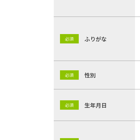
ふりがな
性別
生年月日