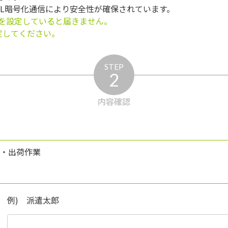
SL暗号化通信により安全性が確保されています。
を設定していると届きません。
う設定してください。
STEP
2
内容確認
グ・出荷作業
例) 派遣太郎