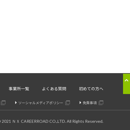
応のため
ることはございません。
。委託先については、個人情報の
り交わしたうえで委託いたしま
の提供の停止：
事業所一覧
よくある質問
初めての方へ
きます。
ソーシャルメディアポリシー
免責事項
© 2021 ＮＸ CAREERROAD CO.,LTD. All Rights Reserved.