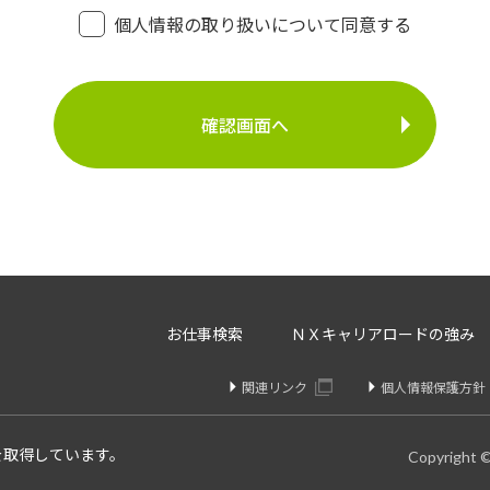
・登録面接に関するご連絡のため
個人情報の取り扱いについて同意する
・法令により正当な理由で開示を求められた場合のご対
介事業
・お問い合わせへのご対応
・お問い合わせ履歴の管理
・サービス向上のための検討資料作成等
に定める場合を除いて、ご本人様の同意なく、第三者に提供す
存、サーバー管理等の目的で、外部へ委託することがあります
等のみを選定し、なおかつ適正な管理を求めるための契約を取
・内容の訂正、追加又は削除・利用の停止、消去及び第三者へ
お仕事検索
ＮＸキャリアロードの強み
開示を請求することができます。
りや変更があった場合は訂正、追加、削除を請求することがで
関連リンク
個人情報保護方針
、消去、または第三者提供停止を請求することが出来ます。
け付けております。
を取得しています。
Copyright 
個人情報問合せ窓口】