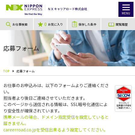
MENU
0
お仕事検索
お気に入り
保存した条件
閲覧履歴
応募フォーム
TOP
応募フォーム
お仕事のお申込みは、以下のフォームよりご連絡くださ
い。
担当者より後日ご連絡させていただきます。
このページから送信される情報は、SSL暗号化通信によ
り安全性が確保されています。
携帯メールの場合、ドメイン指定受信を設定していると
届きません。
careerroad.co.jpを受信出来るよう設定してください。