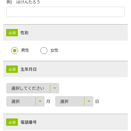
例) はけんたろう
性別
男性
女性
生年月日
月
日
電話番号