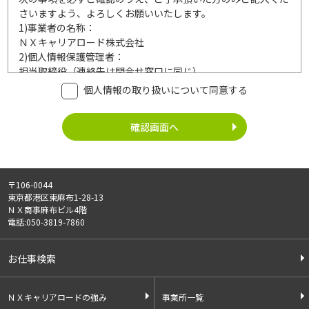
さいますよう、よろしくお願いいたします。
1)
事業者の名称：
ＮＸキャリアロード株式会社
2)
個人情報保護管理者：
担当取締役（連絡先は問合せ窓口に同じ）
3)
利用目的：
個人情報の取り扱いについて同意する
ご記入頂いた個人情報は、次の利用目的達成の範囲内において
利用いたします。
事業内容
個人情報の利用
・労働者派遣事業
・登録面接に関するご連絡のため
・紹介予定派遣事業
・法令により正当な理由で開示を求め
・職業安定法に基づく
られた場合のご対応のため
〒106-0044
有料職業紹介事業
・お問い合わせへのご対応
東京都港区東麻布1-28-13
・請負事業
・お問い合わせ履歴の管理
ＮＸ商事麻布ビル4階
・サービス向上のための検討資料作成
電話:050-3819-7860
等
4)
第三者への提供：
お仕事検索
ご記入頂いた個人情報は、法令等に定める場合を除いて、ご本
人様の同意なく、第三者に提供することはございません。
5)
外部の委託：
ＮＸキャリアロードの強み
事業所一覧
ご記入頂いた個人情報は、文書保存、サーバー管理等の目的