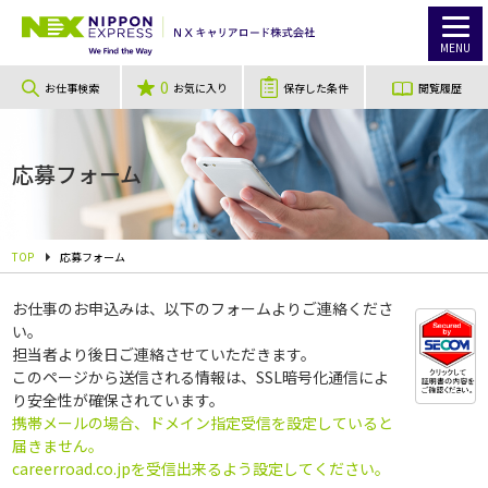
MENU
0
お仕事検索
お気に入り
保存した条件
閲覧履歴
応募フォーム
TOP
応募フォーム
お仕事のお申込みは、以下のフォームよりご連絡くださ
い。
担当者より後日ご連絡させていただきます。
このページから送信される情報は、SSL暗号化通信によ
り安全性が確保されています。
携帯メールの場合、ドメイン指定受信を設定していると
届きません。
careerroad.co.jpを受信出来るよう設定してください。