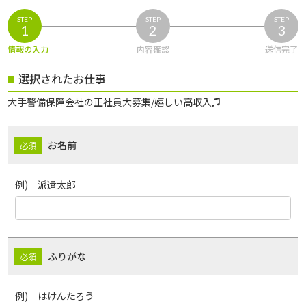
STEP
STEP
STEP
1
2
3
情報の入力
内容確認
送信完了
選択されたお仕事
大手警備保障会社の正社員大募集/嬉しい高収入♫
お名前
例) 派遣太郎
ふりがな
例) はけんたろう