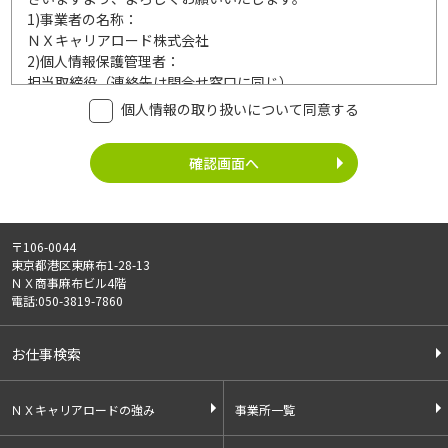
1)
事業者の名称：
ＮＸキャリアロード株式会社
2)
個人情報保護管理者：
担当取締役（連絡先は問合せ窓口に同じ）
3)
利用目的：
個人情報の取り扱いについて同意する
ご記入頂いた個人情報は、次の利用目的達成の範囲内において
利用いたします。
事業内容
個人情報の利用
・労働者派遣事業
・登録面接に関するご連絡のため
・紹介予定派遣事業
・法令により正当な理由で開示を求め
・職業安定法に基づく
られた場合のご対応のため
〒106-0044
有料職業紹介事業
・お問い合わせへのご対応
東京都港区東麻布1-28-13
・請負事業
・お問い合わせ履歴の管理
ＮＸ商事麻布ビル4階
・サービス向上のための検討資料作成
電話:050-3819-7860
等
4)
第三者への提供：
お仕事検索
ご記入頂いた個人情報は、法令等に定める場合を除いて、ご本
人様の同意なく、第三者に提供することはございません。
5)
外部の委託：
ＮＸキャリアロードの強み
事業所一覧
ご記入頂いた個人情報は、文書保存、サーバー管理等の目的
で、外部へ委託することがあります。委託先については、個人