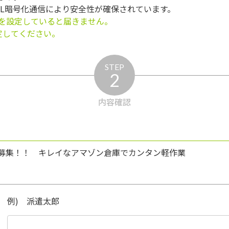
SL暗号化通信により安全性が確保されています。
を設定していると届きません。
う設定してください。
STEP
2
内容確認
募集！！ キレイなアマゾン倉庫でカンタン軽作業
例) 派遣太郎