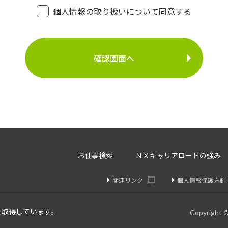
・登録面接に関するご連絡のため
個人情報の取り扱いについて同意する
・法令により正当な理由で開示を求められた場合のご対
介事業
・お問い合わせへのご対応
・お問い合わせ履歴の管理
・サービス向上のための検討資料作成等
に定める場合を除いて、ご本人様の同意なく、第三者に提供す
存、サーバー管理等の目的で、外部へ委託することがあります
等のみを選定し、なおかつ適正な管理を求めるための契約を取
・内容の訂正、追加又は削除・利用の停止、消去及び第三者へ
お仕事検索
ＮＸキャリアロードの強み
開示を請求することができます。
りや変更があった場合は訂正、追加、削除を請求することがで
関連リンク
個人情報保護方針
、消去、または第三者提供停止を請求することが出来ます。
け付けております。
を取得しています。
Copyright 
個人情報問合せ窓口】