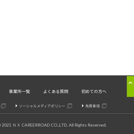
応のため
ることはございません。
。委託先については、個人情報の
り交わしたうえで委託いたしま
の提供の停止：
事業所一覧
よくある質問
初めての方へ
きます。
ソーシャルメディアポリシー
免責事項
© 2021 ＮＸ CAREERROAD CO.,LTD. All Rights Reserved.