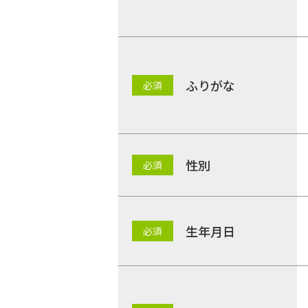
ふりがな
性別
生年月日