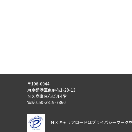
・労働者派遣事業
・紹介予定派遣事業
・職業安定法に基づく有料職業紹
・請負事業
4)
第三者への提供：
ご記入頂いた個人情報は、法令等
5)
外部の委託：
ご記入頂いた個人情報は、文書保
適正な管理体制を備えている会社
す。
〒106-0044
6)
個人情報の利用目的通知・開示
東京都港区東麻布1-28-13
ご記入頂いた個人情報について、
ＮＸ商事麻布ビル4階
また、ご記入頂いた個人情報に誤
電話:050-3819-7860
さらにまた、個人情報の利用停止
これらの請求は、次の窓口にて受
ＮＸキャリアロードはプライバシーマーク
【ＮＸキャリアロード株式会社 