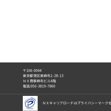
・労働者派遣事業
・紹介予定派遣事業
・職業安定法に基づく有料職業紹
・請負事業
4)
第三者への提供：
ご記入頂いた個人情報は、法令等
5)
外部の委託：
ご記入頂いた個人情報は、文書保
適正な管理体制を備えている会社
す。
〒106-0044
6)
個人情報の利用目的通知・開示
東京都港区東麻布1-28-13
ご記入頂いた個人情報について、
ＮＸ商事麻布ビル4階
また、ご記入頂いた個人情報に誤
電話:050-3819-7860
さらにまた、個人情報の利用停止
これらの請求は、次の窓口にて受
ＮＸキャリアロードはプライバシーマーク
【ＮＸキャリアロード株式会社 