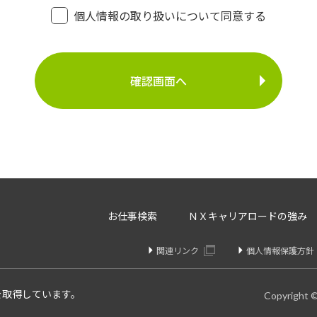
・登録面接に関するご連絡のため
個人情報の取り扱いについて同意する
・法令により正当な理由で開示を求められた場合のご対
介事業
・お問い合わせへのご対応
・お問い合わせ履歴の管理
・サービス向上のための検討資料作成等
に定める場合を除いて、ご本人様の同意なく、第三者に提供す
存、サーバー管理等の目的で、外部へ委託することがあります
等のみを選定し、なおかつ適正な管理を求めるための契約を取
・内容の訂正、追加又は削除・利用の停止、消去及び第三者へ
お仕事検索
ＮＸキャリアロードの強み
開示を請求することができます。
りや変更があった場合は訂正、追加、削除を請求することがで
関連リンク
個人情報保護方針
、消去、または第三者提供停止を請求することが出来ます。
け付けております。
を取得しています。
Copyright 
個人情報問合せ窓口】