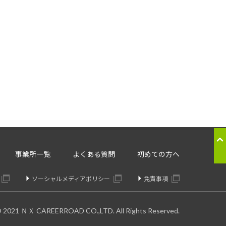
応のため
ることはございません。
。委託先については、個人情報の
り交わしたうえで委託いたしま
の提供の停止：
事業所一覧
よくある質問
初めての方へ
きます。
ソーシャルメディアポリシー
免責事項
© 2021 ＮＸ CAREERROAD CO.,LTD. All Rights Reserved.