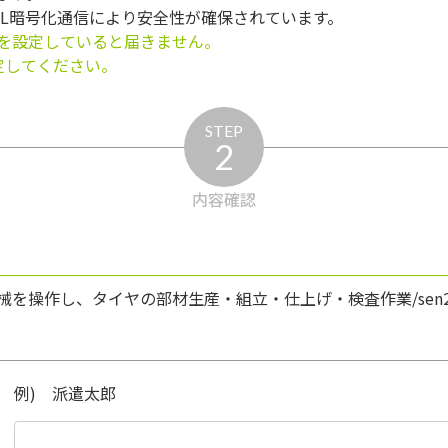
SL暗号化通信により安全性が確保されています。
を設定していると届きません。
う設定してください。
STEP
2
内容確認
を操作し、タイヤの部材生産・組立・仕上げ・検査作業/sen21
例) 派遣太郎