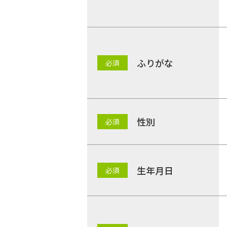
ふりがな
性別
生年月日