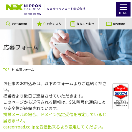
MENU
0
お仕事検索
お気に入り
保存した条件
閲覧履歴
応募フォーム
TOP
応募フォーム
お仕事のお申込みは、以下のフォームよりご連絡くださ
い。
担当者より後日ご連絡させていただきます。
このページから送信される情報は、SSL暗号化通信によ
り安全性が確保されています。
携帯メールの場合、ドメイン指定受信を設定していると
届きません。
careerroad.co.jpを受信出来るよう設定してください。