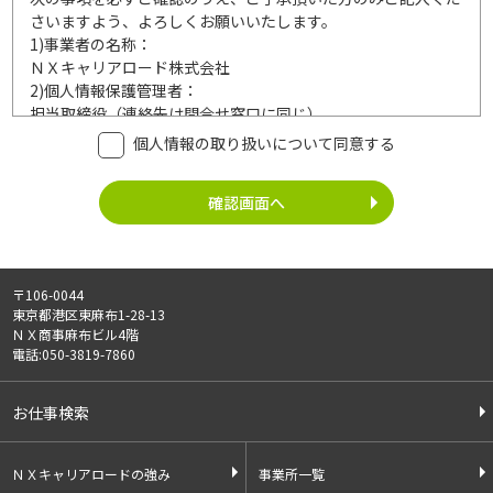
さいますよう、よろしくお願いいたします。
1)
事業者の名称：
ＮＸキャリアロード株式会社
2)
個人情報保護管理者：
担当取締役（連絡先は問合せ窓口に同じ）
3)
利用目的：
個人情報の取り扱いについて同意する
ご記入頂いた個人情報は、次の利用目的達成の範囲内において
利用いたします。
事業内容
個人情報の利用
・労働者派遣事業
・登録面接に関するご連絡のため
・紹介予定派遣事業
・法令により正当な理由で開示を求め
・職業安定法に基づく
られた場合のご対応のため
〒106-0044
有料職業紹介事業
・お問い合わせへのご対応
東京都港区東麻布1-28-13
・請負事業
・お問い合わせ履歴の管理
ＮＸ商事麻布ビル4階
・サービス向上のための検討資料作成
電話:050-3819-7860
等
4)
第三者への提供：
お仕事検索
ご記入頂いた個人情報は、法令等に定める場合を除いて、ご本
人様の同意なく、第三者に提供することはございません。
5)
外部の委託：
ＮＸキャリアロードの強み
事業所一覧
ご記入頂いた個人情報は、文書保存、サーバー管理等の目的