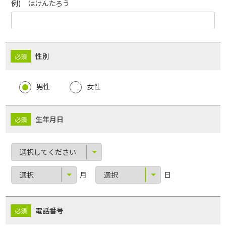
例) はけんたろう
性別
男性
女性
生年月日
月
日
電話番号