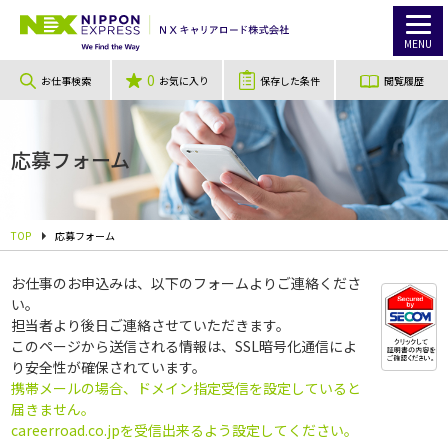
MENU
0
お仕事検索
お気に入り
保存した条件
閲覧履歴
応募フォーム
TOP
応募フォーム
お仕事のお申込みは、以下のフォームよりご連絡くださ
い。
担当者より後日ご連絡させていただきます。
このページから送信される情報は、SSL暗号化通信によ
り安全性が確保されています。
携帯メールの場合、ドメイン指定受信を設定していると
届きません。
careerroad.co.jpを受信出来るよう設定してください。