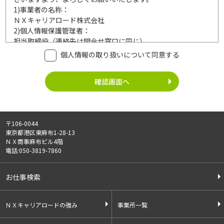
1)
事業者の名称：
ＮＸキャリアロード株式会社
2)
個人情報保護管理者：
担当取締役（連絡先は問合せ窓口に同じ）
3)
利用目的：
個人情報の取り扱いについて同意する
ご記入頂いた個人情報は、次の利用目的達成の範囲内において
利用いたします。
事業内容
個人情報の利用
・労働者派遣事業
・登録面接に関するご連絡のため
・紹介予定派遣事業
・法令により正当な理由で開示を求め
・職業安定法に基づく
られた場合のご対応のため
〒106-0044
有料職業紹介事業
・お問い合わせへのご対応
東京都港区東麻布1-28-13
・請負事業
・お問い合わせ履歴の管理
ＮＸ商事麻布ビル4階
・サービス向上のための検討資料作成
電話:050-3819-7860
等
4)
第三者への提供：
お仕事検索
ご記入頂いた個人情報は、法令等に定める場合を除いて、ご本
人様の同意なく、第三者に提供することはございません。
5)
外部の委託：
ＮＸキャリアロードの強み
事業所一覧
ご記入頂いた個人情報は、文書保存、サーバー管理等の目的
で、外部へ委託することがあります。委託先については、個人