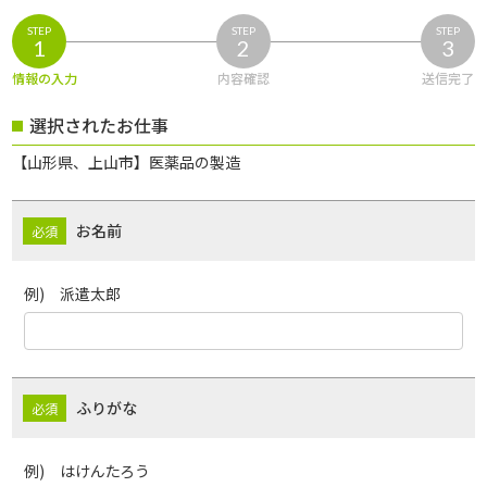
STEP
STEP
STEP
1
2
3
情報の入力
内容確認
送信完了
選択されたお仕事
【山形県、上山市】医薬品の製造
お名前
例) 派遣太郎
ふりがな
例) はけんたろう