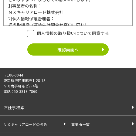
1)
事業者の名称：
ＮＸキャリアロード株式会社
2)
個人情報保護管理者：
担当取締役（連絡先は問合せ窓口に同じ）
3)
利用目的：
個人情報の取り扱いについて同意する
ご記入頂いた個人情報は、次の利用目的達成の範囲内において
利用いたします。
事業内容
個人情報の利用
・労働者派遣事業
・登録面接に関するご連絡のため
・紹介予定派遣事業
・法令により正当な理由で開示を求め
・職業安定法に基づく
られた場合のご対応のため
〒106-0044
有料職業紹介事業
・お問い合わせへのご対応
東京都港区東麻布1-28-13
・請負事業
・お問い合わせ履歴の管理
ＮＸ商事麻布ビル4階
・サービス向上のための検討資料作成
電話:050-3819-7860
等
4)
第三者への提供：
お仕事検索
ご記入頂いた個人情報は、法令等に定める場合を除いて、ご本
人様の同意なく、第三者に提供することはございません。
5)
外部の委託：
ＮＸキャリアロードの強み
事業所一覧
ご記入頂いた個人情報は、文書保存、サーバー管理等の目的
で、外部へ委託することがあります。委託先については、個人