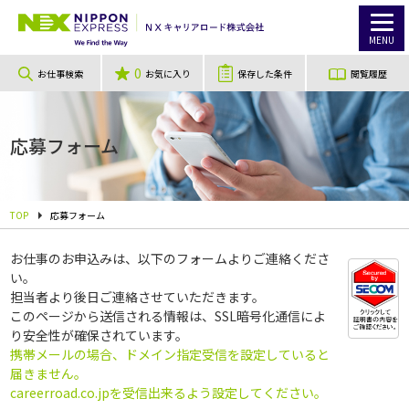
MENU
0
お仕事検索
お気に入り
保存した条件
閲覧履歴
応募フォーム
TOP
応募フォーム
お仕事のお申込みは、以下のフォームよりご連絡くださ
い。
担当者より後日ご連絡させていただきます。
このページから送信される情報は、SSL暗号化通信によ
り安全性が確保されています。
携帯メールの場合、ドメイン指定受信を設定していると
届きません。
careerroad.co.jpを受信出来るよう設定してください。