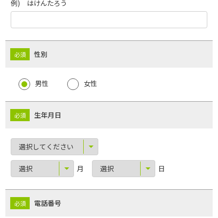
例) はけんたろう
性別
男性
女性
生年月日
月
日
電話番号