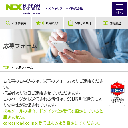
MENU
0
お仕事検索
お気に入り
保存した条件
閲覧履歴
応募フォーム
TOP
応募フォーム
お仕事のお申込みは、以下のフォームよりご連絡くださ
い。
担当者より後日ご連絡させていただきます。
このページから送信される情報は、SSL暗号化通信によ
り安全性が確保されています。
携帯メールの場合、ドメイン指定受信を設定していると
届きません。
careerroad.co.jpを受信出来るよう設定してください。