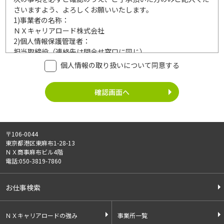
さいますよう、よろしくお願いいたします。
1)
事業者の名称：
ＮＸキャリアロード株式会社
2)
個人情報保護管理者：
担当取締役（連絡先は問合せ窓口に同じ）
3)
利用目的：
個人情報の取り扱いについて同意する
ご記入頂いた個人情報は、次の利用目的達成の範囲内において
利用いたします。
事業内容
個人情報の利用
・労働者派遣事業
・登録面接に関するご連絡のため
・紹介予定派遣事業
・法令により正当な理由で開示を求め
・職業安定法に基づく
られた場合のご対応のため
〒106-0044
有料職業紹介事業
・お問い合わせへのご対応
東京都港区東麻布1-28-13
・請負事業
・お問い合わせ履歴の管理
ＮＸ商事麻布ビル4階
・サービス向上のための検討資料作成
電話:050-3819-7860
等
4)
第三者への提供：
お仕事検索
ご記入頂いた個人情報は、法令等に定める場合を除いて、ご本
人様の同意なく、第三者に提供することはございません。
5)
外部の委託：
ＮＸキャリアロードの強み
事業所一覧
ご記入頂いた個人情報は、文書保存、サーバー管理等の目的