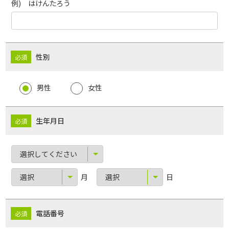
例) はけんたろう
性別
男性
女性
生年月日
月
日
電話番号