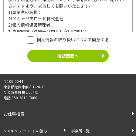
さいますよう、よろしくお願いいたします。
1)
事業者の名称：
ＮＸキャリアロード株式会社
2)
個人情報保護管理者：
担当取締役（連絡先は問合せ窓口に同じ）
3)
利用目的：
個人情報の取り扱いについて同意する
ご記入頂いた個人情報は、次の利用目的達成の範囲内において
利用いたします。
事業内容
個人情報の利用
・労働者派遣事業
・登録面接に関するご連絡のため
・紹介予定派遣事業
・法令により正当な理由で開示を求め
・職業安定法に基づく
られた場合のご対応のため
〒106-0044
有料職業紹介事業
・お問い合わせへのご対応
東京都港区東麻布1-28-13
・請負事業
・お問い合わせ履歴の管理
ＮＸ商事麻布ビル4階
・サービス向上のための検討資料作成
電話:050-3819-7860
等
4)
第三者への提供：
お仕事検索
ご記入頂いた個人情報は、法令等に定める場合を除いて、ご本
人様の同意なく、第三者に提供することはございません。
5)
外部の委託：
ＮＸキャリアロードの強み
事業所一覧
ご記入頂いた個人情報は、文書保存、サーバー管理等の目的