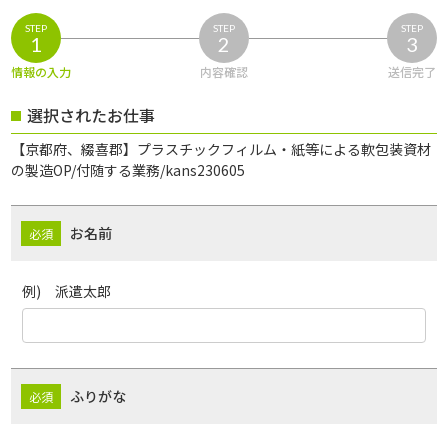
STEP
STEP
STEP
1
2
3
情報の入力
内容確認
送信完了
選択されたお仕事
【京都府、綴喜郡】プラスチックフィルム・紙等による軟包装資材
の製造OP/付随する業務/kans230605
お名前
例) 派遣太郎
ふりがな