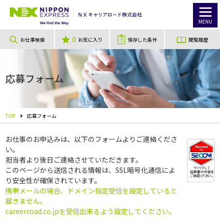
MENU
0
お仕事検索
お気に入り
保存した条件
閲覧履歴
応募フォーム
TOP
応募フォーム
お仕事のお申込みは、以下のフォームよりご連絡くださ
い。
担当者より後日ご連絡させていただきます。
このページから送信される情報は、SSL暗号化通信によ
り安全性が確保されています。
携帯メールの場合、ドメイン指定受信を設定していると
届きません。
careerroad.co.jpを受信出来るよう設定してください。