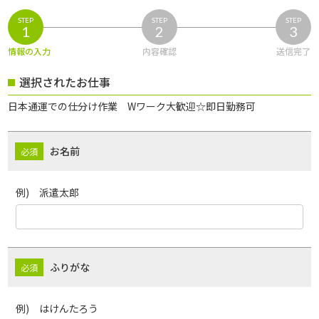
STEP
STEP
STEP
1
2
3
情報の入力
内容確認
送信完了
選択されたお仕事
日本通運での仕分け作業 Wワーク大歓迎☆即日勤務可
お名前
例) 派遣太郎
ふりがな
例) はけんたろう