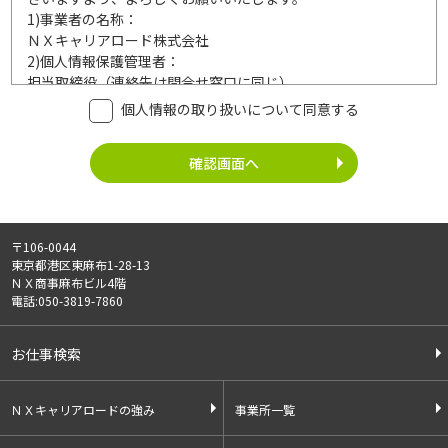
1)
事業者の名称：
ＮＸキャリアロード株式会社
2)
個人情報保護管理者：
担当取締役（連絡先は問合せ窓口に同じ）
3)
利用目的：
個人情報の取り扱いについて同意する
ご記入頂いた個人情報は、次の利用目的達成の範囲内において
利用いたします。
事業内容
個人情報の利用
・労働者派遣事業
・登録面接に関するご連絡のため
・紹介予定派遣事業
・法令により正当な理由で開示を求め
・職業安定法に基づく
られた場合のご対応のため
〒106-0044
有料職業紹介事業
・お問い合わせへのご対応
東京都港区東麻布1-28-13
・請負事業
・お問い合わせ履歴の管理
ＮＸ商事麻布ビル4階
・サービス向上のための検討資料作成
電話:050-3819-7860
等
4)
第三者への提供：
お仕事検索
ご記入頂いた個人情報は、法令等に定める場合を除いて、ご本
人様の同意なく、第三者に提供することはございません。
5)
外部の委託：
ＮＸキャリアロードの強み
事業所一覧
ご記入頂いた個人情報は、文書保存、サーバー管理等の目的
で、外部へ委託することがあります。委託先については、個人