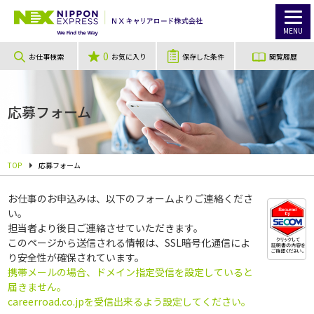
MENU
0
お仕事検索
お気に入り
保存した条件
閲覧履歴
応募フォーム
TOP
応募フォーム
お仕事のお申込みは、以下のフォームよりご連絡くださ
い。
担当者より後日ご連絡させていただきます。
このページから送信される情報は、SSL暗号化通信によ
り安全性が確保されています。
携帯メールの場合、ドメイン指定受信を設定していると
届きません。
careerroad.co.jpを受信出来るよう設定してください。