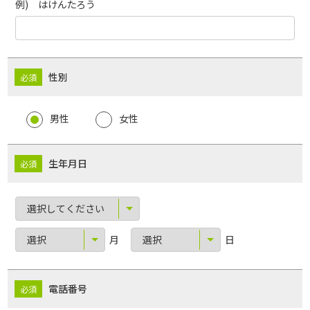
例) はけんたろう
性別
男性
女性
生年月日
月
日
電話番号