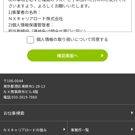
さいますよう、よろしくお願いいたします。
1)
事業者の名称：
ＮＸキャリアロード株式会社
2)
個人情報保護管理者：
担当取締役（連絡先は問合せ窓口に同じ）
3)
利用目的：
個人情報の取り扱いについて同意する
ご記入頂いた個人情報は、次の利用目的達成の範囲内において
利用いたします。
事業内容
個人情報の利用
・労働者派遣事業
・登録面接に関するご連絡のため
・紹介予定派遣事業
・法令により正当な理由で開示を求め
・職業安定法に基づく
られた場合のご対応のため
〒106-0044
有料職業紹介事業
・お問い合わせへのご対応
東京都港区東麻布1-28-13
・請負事業
・お問い合わせ履歴の管理
ＮＸ商事麻布ビル4階
・サービス向上のための検討資料作成
電話:050-3819-7860
等
4)
第三者への提供：
お仕事検索
ご記入頂いた個人情報は、法令等に定める場合を除いて、ご本
人様の同意なく、第三者に提供することはございません。
5)
外部の委託：
ＮＸキャリアロードの強み
事業所一覧
ご記入頂いた個人情報は、文書保存、サーバー管理等の目的