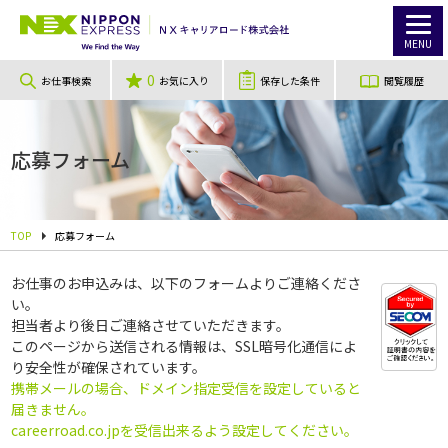
MENU
0
お仕事検索
お気に入り
保存した条件
閲覧履歴
応募フォーム
TOP
応募フォーム
お仕事のお申込みは、以下のフォームよりご連絡くださ
い。
担当者より後日ご連絡させていただきます。
このページから送信される情報は、SSL暗号化通信によ
り安全性が確保されています。
携帯メールの場合、ドメイン指定受信を設定していると
届きません。
careerroad.co.jpを受信出来るよう設定してください。